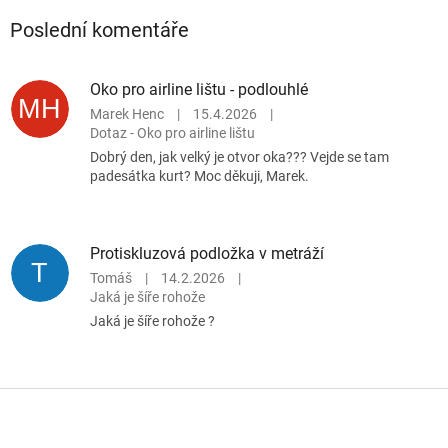
Poslední komentáře
Oko pro airline lištu - podlouhlé
MH
Marek Henc
|
15.4.2026
|
Dotaz - Oko pro airline lištu
Dobrý den, jak velký je otvor oka??? Vejde se tam
padesátka kurt? Moc děkuji, Marek.
Protiskluzová podložka v metráží
T
Tomáš
|
14.2.2026
|
Jaká je šíře rohože
Jaká je šíře rohože ?
Z
á
p