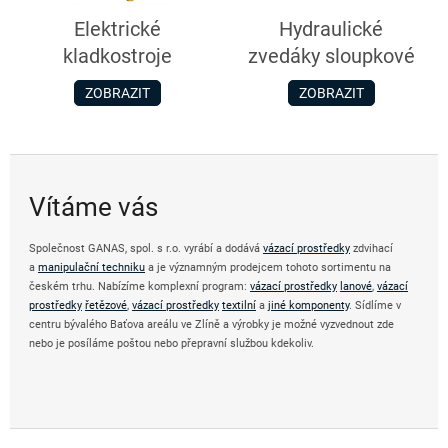
Elektrické
Hydraulické
kladkostroje
zvedáky sloupkové
ZOBRAZIT
ZOBRAZIT
Vítáme vás
Společnost GANAS, spol. s r.o. vyrábí a dodává
vázací prostředky
zdvihací
a
manipulační techniku
a je významným prodejcem tohoto sortimentu na
českém trhu. Nabízíme komplexní program:
vázací prostředky
lanové
,
vázací
prostředky
řetězové
,
vázací prostředky
textilní
a
jiné komponenty
. Sídlíme v
centru bývalého Baťova areálu ve Zlíně a výrobky je možné vyzvednout zde
nebo je posíláme poštou nebo přepravní službou kdekoliv.