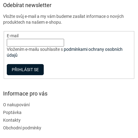
a
Odebírat newsletter
t
Vložte svůj e-mail a my vám budeme zasílat informace o nových
í
produktech na našem e-shopu.
E-mail
Vložením e-mailu souhlasíte s
podmínkami ochrany osobních
údajů
PŘIHLÁSIT SE
Informace pro vás
O nakupování
Poptávka
Kontakty
Obchodní podmínky