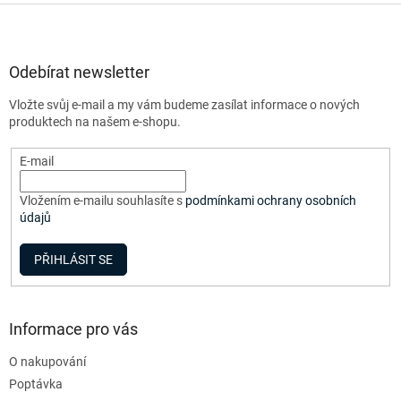
l
Z
á
á
d
p
a
a
Odebírat newsletter
c
t
í
Vložte svůj e-mail a my vám budeme zasílat informace o nových
í
p
produktech na našem e-shopu.
r
v
E-mail
k
y
v
Vložením e-mailu souhlasíte s
podmínkami ochrany osobních
ý
údajů
p
i
PŘIHLÁSIT SE
s
u
Informace pro vás
O nakupování
Poptávka