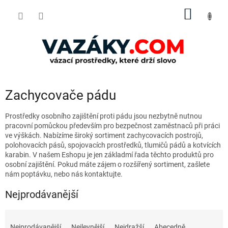
Přejít
NÁKUP
na
obsah
KOŠÍK
P
Zachycovače pádu
o
s
Prostředky osobního zajištění proti pádu jsou nezbytně nutnou
t
pracovní pomůckou především pro bezpečnost zaměstnaců při práci
ve výškách. Nabízíme široký sortiment zachycovacích postrojů,
r
polohovacích pásů, spojovacích prostředků, tlumičů pádů a kotvících
a
karabin. V našem Eshopu je jen základmí řada těchto produktů pro
n
osobní zajištění. Pokud máte zájem o rozšířený sortiment, zašlete
n
nám poptávku, nebo nás kontaktujte.
í
p
Nejprodávanější
a
Ř
n
a
e
Nejprodávanější
Nejlevnější
Nejdražší
Abecedně