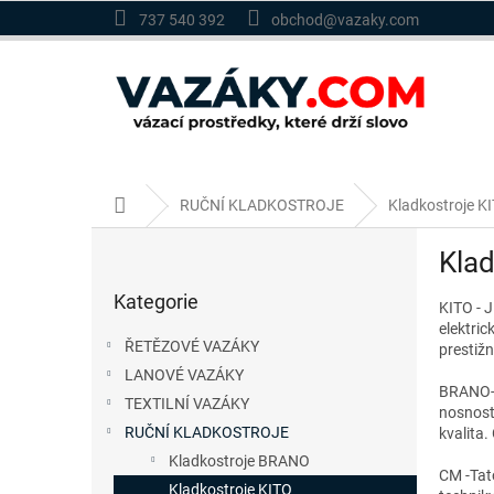
Přejít
737 540 392
obchod@vazaky.com
na
obsah
Domů
RUČNÍ KLADKOSTROJE
Kladkostroje K
P
Klad
o
Přeskočit
s
Kategorie
kategorie
KITO - J
t
elektric
r
ŘETĚZOVÉ VAZÁKY
prestižn
a
LANOVÉ VAZÁKY
n
BRANO- 
TEXTILNÍ VAZÁKY
n
nosnostn
í
RUČNÍ KLADKOSTROJE
kvalita.
p
Kladkostroje BRANO
CM -Tat
a
Kladkostroje KITO