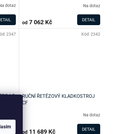
Na dotaz
Na dotaz
ETAIL
DETAIL
7 062 Kč
od
ód:
2347
Kód:
2342
TROJ S
RUČNÍ ŘETĚZOVÝ KLADKOSTROJ
CF
Na dotaz
Na dotaz
lasím
ETAIL
DETAIL
11 689 Kč
od