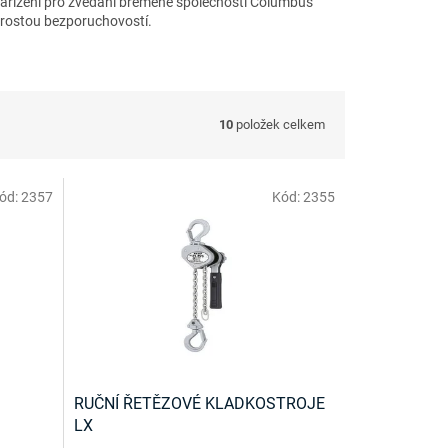
í zařízení pro zvedání břemene společnosti Columbus
prostou bezporuchovostí.
10
položek celkem
ód:
2357
Kód:
2355
RUČNÍ ŘETĚZOVÉ KLADKOSTROJE
LX