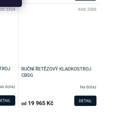
ód:
2324
Kód:
2306
TROJ
RUČNÍ ŘETĚZOVÝ KLADKOSTROJ
CBSG
Na dotaz
Na dotaz
ETAIL
DETAIL
19 965 Kč
od