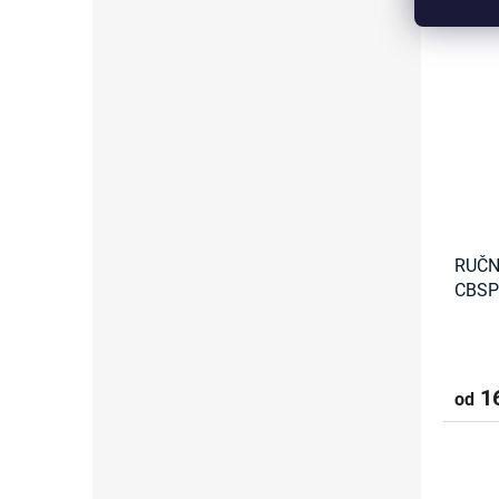
RUČN
CBSP
16
od