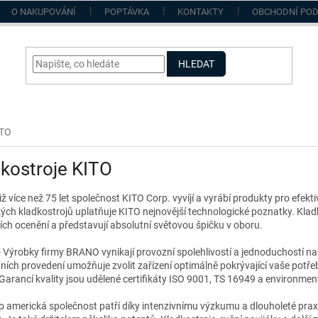
O NAKUPOVÁNÍ
POPTÁVKA
KONTAKTY
OBCHODNÍ PO
HLEDAT
ITO
kostroje KITO
iž více než 75 let společnost KITO Corp. vyvíjí a vyrábí produkty pro efekt
kých kladkostrojů uplatňuje KITO nejnovější technologické poznatky. Klad
ích ocenění a představují absolutní světovou špičku v oboru.
Výrobky firmy BRANO vynikají provozní spolehlivostí a jednoduchostí n
ích provedení umožňuje zvolit zařízení optimálně pokrývající vaše potřeb
 Garancí kvality jsou udělené certifikáty ISO 9001, TS 16949 a environment
o americká společnost patří díky intenzivnímu výzkumu a dlouholeté praxi