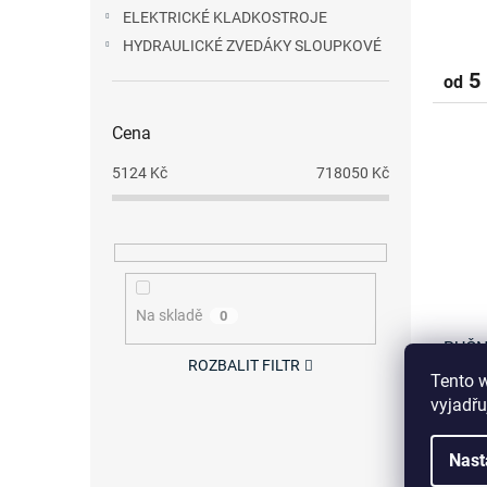
ů
ELEKTRICKÉ KLADKOSTROJE
HYDRAULICKÉ ZVEDÁKY SLOUPKOVÉ
5 
od
Cena
5124
Kč
718050
Kč
Na skladě
0
RUČN
ROZBALIT FILTR
CX
Tento 
vyjadřu
Nast
9 40