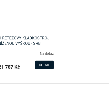
Í ŘETĚZOVÝ KLADKOSTROJ
NÍŽENOU VÝŠKOU - SHB
Na dotaz
DETAIL
1 787 Kč
O
v
l
á
d
a
c