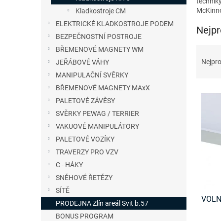
techniky
n
McKinno
Kladkostroje CM
e
ELEKTRICKÉ KLADKOSTROJE PODEM
l
Nejpr
BEZPEČNOSTNÍ POSTROJE
Ř
BŘEMENOVÉ MAGNETY WM
a
Nejpro
JEŘÁBOVÉ VÁHY
z
MANIPULAČNÍ SVĚRKY
e
BŘEMENOVÉ MAGNETY MAxX
V
n
PALETOVÉ ZÁVĚSY
ý
í
p
p
SVĚRKY PEWAG / TERRIER
i
r
VAKUOVÉ MANIPULÁTORY
s
o
PALETOVÉ VOZÍKY
p
d
TRAVERZY PRO VZV
r
u
C - HÁKY
o
k
d
SNĚHOVÉ ŘETĚZY
t
u
ů
SÍTĚ
VOLN
k
PRODEJNA Zlín areál Svit b.57
t
BONUS PROGRAM