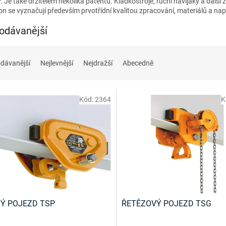
. Je také držitelem několika patentů. Kladkostroje, ruční navijáky a dalš
n se vyznačují především prvotřídní kvalitou zpracování, materiálů a na
odávanější
dávanější
Nejlevnější
Nejdražší
Abecedně
Kód:
2364
K
Ý POJEZD TSP
ŘETĚZOVÝ POJEZD TSG