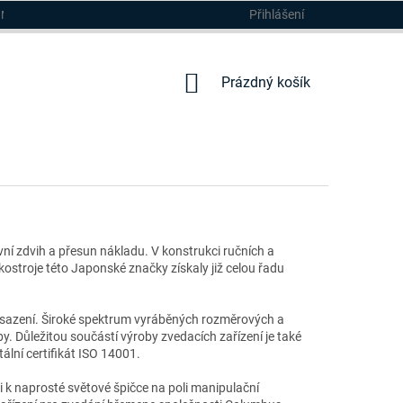
Přihlášení
DMÍNKY
NÁKUPNÍ
Prázdný košík
KOŠÍK
ivní zdvih a přesun nákladu. V konstrukci ručních a
kostroje této Japonské značky získaly již celou řadu
asazení. Široké spektrum vyráběných rozměrových a
y. Důležitou součástí výroby zvedacích zařízení je také
ální certifikát ISO 14001.
 k naprosté světové špičce na poli manipulační