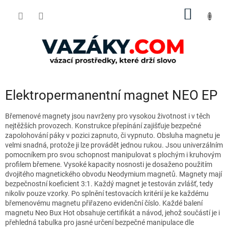
Přejít
NÁKUP
na
obsah
KOŠÍK
Elektropermanentní magnet NEO EP
Břemenové magnety jsou navrženy pro vysokou životnost i v těch
nejtěžších provozech. Konstrukce přepínání zajišťuje bezpečné
zapolohování páky v pozici zapnuto, či vypnuto. Obsluha magnetu je
velmi snadná, protože ji lze provádět jednou rukou. Jsou univerzálním
pomocníkem pro svou schopnost manipulovat s plochým i kruhovým
profilem břemene. Vysoké kapacity nosnosti je dosaženo použitím
dvojitého magnetického obvodu Neodymium magnetů.
Magnety mají
bezpečnostní koeficient 3:1. Každý magnet je testován zvlášť, tedy
nikoliv pouze vzorky. Po splnění testovacích kritérií je ke každému
břemenovému magnetu přiřazeno evidenční číslo. Každé balení
magnetu Neo Bux Hot obsahuje certifikát a návod, jehož součástí je i
přehledná tabulka pro jasné určení bezpečné manipulace dle