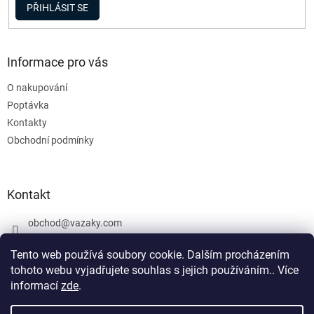
PŘIHLÁSIT SE
s
u
Informace pro vás
O nakupování
Poptávka
Kontakty
Obchodní podmínky
Kontakt
obchod
@
vazaky.com
737 540 392
Tento web používá soubory cookie. Dalším procházením
tohoto webu vyjadřujete souhlas s jejich používáním.. Více
informací
zde
.
U zboží které není skladem nemůžeme zaručit přesný termín
dodání včetně cen. Netýká se vázacích prostředků. Produkty, které