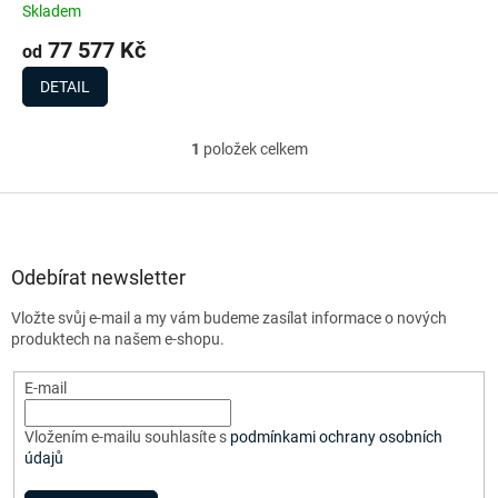
k
Skladem
t
77 577 Kč
ů
od
DETAIL
1
položek celkem
O
v
l
Z
á
á
d
p
a
a
Odebírat newsletter
c
t
í
Vložte svůj e-mail a my vám budeme zasílat informace o nových
í
p
produktech na našem e-shopu.
r
v
E-mail
k
y
v
Vložením e-mailu souhlasíte s
podmínkami ochrany osobních
ý
údajů
p
i