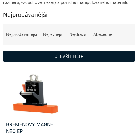
rozměru, vzduchové mezery a povrchu manipulovaného materiálu.
Nejprodávanější
Ř
a
Nejprodávanější
Nejlevnější
Nejdražší
Abecedně
z
e
n
OTEVŘÍT FILTR
í
p
V
r
ý
o
p
d
i
u
s
k
p
t
r
ů
o
d
BŘEMENOVÝ MAGNET
u
NEO EP