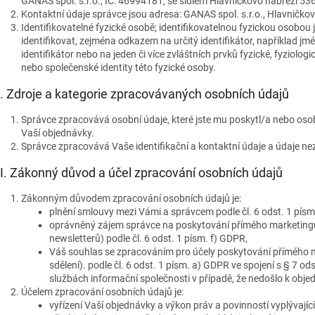
GANAS spol. s.r.o., IČ: 46994181, se sídlem Hlavničkovo nábřeží 5362
Kontaktní údaje správce jsou adresa: GANAS spol. s.r.o., Hlavničkov
Identifikovatelné fyzické osobě; identifikovatelnou fyzickou osobou 
identifikovat, zejména odkazem na určitý identifikátor, například jméno
identifikátor nebo na jeden či více zvláštních prvků fyzické, fyziolog
nebo společenské identity této fyzické osoby.
I.
Zdroje a kategorie zpracovávaných osobních údajů
Správce zpracovává osobní údaje, které jste mu poskytl/a nebo osobn
Vaší objednávky.
Správce zpracovává Vaše identifikační a kontaktní údaje a údaje ne
II.
Zákonný důvod a účel zpracování osobních údajů
Zákonným důvodem zpracování osobních údajů je:
plnění smlouvy mezi Vámi a správcem podle čl. 6 odst. 1 písm
oprávněný zájem správce na poskytování přímého marketingu 
newsletterů) podle čl. 6 odst. 1 písm. f) GDPR,
Váš souhlas se zpracováním pro účely poskytování přímého 
sdělení). podle čl. 6 odst. 1 písm. a) GDPR ve spojení s § 7 o
službách informační společnosti v případě, že nedošlo k obje
Účelem zpracování osobních údajů je:
vyřízení Vaší objednávky a výkon práv a povinností vyplývaj