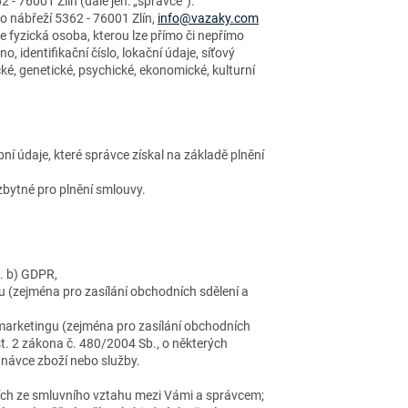
 - 76001 Zlín (dále jen: „správce“).
o nábřeží 5362 - 76001 Zlín,
info@vazaky.com
je fyzická osoba, kterou lze přímo či nepřímo
, identifikační číslo, lokační údaje, síťový
ické, genetické, psychické, ekonomické, kulturní
í údaje, které správce získal na základě plnění
zbytné pro plnění smlouvy.
. b) GDPR,
(zejména pro zasílání obchodních sdělení a
marketingu (zejména pro zasílání obchodních
dst. 2 zákona č. 480/2004 Sb., o některých
dnávce zboží nebo služby.
ících ze smluvního vztahu mezi Vámi a správcem;