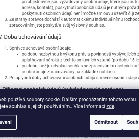
při objednávce jsou vyžadovány osobní údaje, které jsou nut
adresa, kontakt), poskytnutí osobních údajů je nutným požad
poskytnutí osobních údajů není možné smlouvu uzavřít či jí ze
Ze strany správce dochází k automatickému individuálnímu rozhodo
zpracováním jste poskytl/a svůj výslovný souhlas.
V.
Doba uchovávání údajů
Správce uchovává osobní údaje:
po dobu nezbytnou k výkonu práv a povinností vyplývajících
uplatňování nároků z těchto smluvních vztahů (po dobu 15 le
po dobu, než je odvolán souhlas se zpracováním osobních údajů
osobní údaje zpracovávány na základě souhlasu.
Po uplynutí doby uchovávání osobních údajů správce osobní údaje
.
Příjemci osobních údajů (subdodavatelé správce)
web používá soubory cookie. Dalším procházením tohoto webu
Příjemci osobních údajů jsou osoby:
jete souhlas s jejich používáním.. Více informací
zde
.
podílející se na realizaci plateb na základě smlouvy,
zajišťující služby správy e-shopu a další služby v souvislosti
zajišťující marketingové služby.
avení
Odmítnout
Souh
Správce má v úmyslu předat osobní údaje do třetí země (do země m
stránce při použití off-line komunikace s klientem na základě jeho 
eznam zpracovatelů naleznete zde:
Seznam zpracovatelů