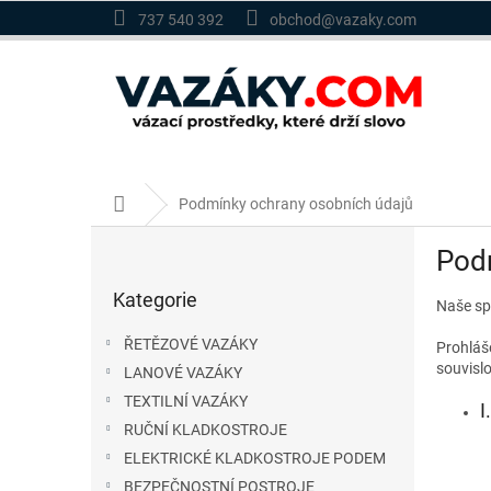
Přejít
737 540 392
obchod@vazaky.com
na
obsah
Domů
Podmínky ochrany osobních údajů
P
Pod
o
Přeskočit
s
Kategorie
kategorie
Naše sp
t
r
ŘETĚZOVÉ VAZÁKY
Prohláš
a
souvisl
LANOVÉ VAZÁKY
n
TEXTILNÍ VAZÁKY
n
I
í
RUČNÍ KLADKOSTROJE
p
ELEKTRICKÉ KLADKOSTROJE PODEM
a
BEZPEČNOSTNÍ POSTROJE