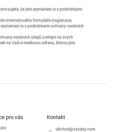
otvrzujete, že jste seznámen/a s podmínkami
ím internetového formuláře (registrace,
jste seznámen/a s podmínkami ochrany osobních
chrany osobních údajů zveřejní na svých
ek na Vaši e-mailovou adresu, kterou jste
ce pro vás
Kontakt
ání
obchod
@
vazaky.com