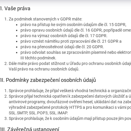
I.
Vaše práva
Za podmínek stanovených v GDPR máte:
právo na přístup ke svým osobním údajům dle čl. 15 GDPR,
právo opravu osobních údajů dle čl. 16 GDPR, popřípadě omez
právo na výmaz osobních údajů dle čl. 17 GDPR.
právo vznést námitku proti zpracování dle čl. 21 GDPR a
právo na přenositelnost údajů dle čl. 20 GDPR.
právo odvolat souhlas se zpracováním písemně nebo elektron
III těchto podmínek.
Dále máte právo podat stížnost u Úřadu pro ochranu osobních údajů
Vaší právo na ochranu osobních údajů.
II.
Podmínky zabezpečení osobních údajů
Správce prohlašuje, že přijal veškerá vhodná technická a organizač
Správce přijal technická opatření k zabezpečení datových úložišť a 
antivirové programy, dvoufázové ověření hesel, ukládání dat na z
výhradně zabezpečené protokoly HTTPS a pro komunikaci s vámi po
SSL.SMTP, SSL.POP3, SSL.IMAP.
Správce prohlašuje, že k osobním údajům mají přístup pouze jím po
III.
Závěrečná ustanovení