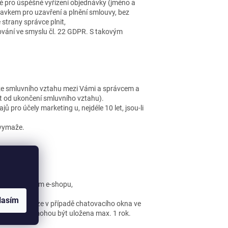
né pro úspěšné vyřízení objednávky (jméno a
avkem pro uzavření a plnění smlouvy, bez
 strany správce plnit,
vání ve smyslu čl. 22 GDPR. S takovým
 ze smluvního vztahu mezi Vámi a správcem a
t od ukončení smluvního vztahu).
 pro účely marketing u, nejdéle 10 let, jsou-li
 vymaže.
 s provozováním e-shopu,
lasím
imo EU) pouze v případě chatovacího okna ve
dotazu, data mohou být uložena max. 1 rok.