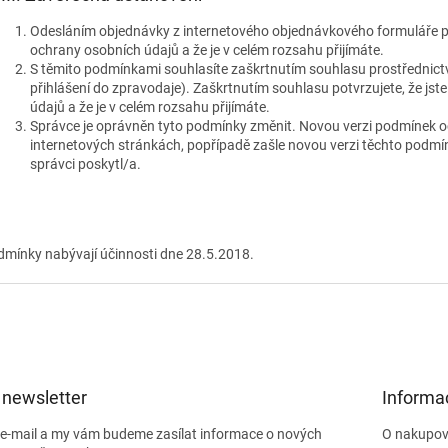
Odesláním objednávky z internetového objednávkového formuláře p
ochrany osobních údajů a že je v celém rozsahu přijímáte.
S těmito podmínkami souhlasíte zaškrtnutím souhlasu prostřednictv
přihlášení do zpravodaje). Zaškrtnutím souhlasu potvrzujete, že 
údajů a že je v celém rozsahu přijímáte.
Správce je oprávněn tyto podmínky změnit. Novou verzi podmínek o
internetových stránkách, popřípadě zašle novou verzi těchto podmín
správci poskytl/a.
dmínky nabývají účinnosti dne 28.5.2018.
 newsletter
Informa
j e-mail a my vám budeme zasílat informace o nových
O nakupov