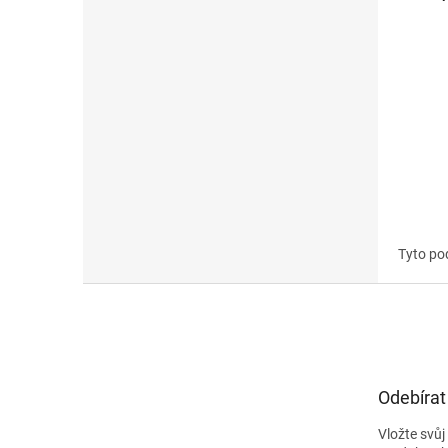
Tyto po
Z
á
p
a
t
Odebírat
í
Vložte svů