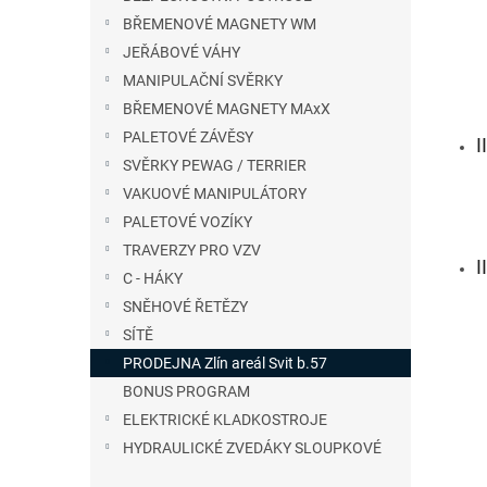
n
BŘEMENOVÉ MAGNETY WM
e
JEŘÁBOVÉ VÁHY
l
MANIPULAČNÍ SVĚRKY
BŘEMENOVÉ MAGNETY MAxX
PALETOVÉ ZÁVĚSY
I
SVĚRKY PEWAG / TERRIER
VAKUOVÉ MANIPULÁTORY
PALETOVÉ VOZÍKY
TRAVERZY PRO VZV
I
C - HÁKY
SNĚHOVÉ ŘETĚZY
SÍTĚ
PRODEJNA Zlín areál Svit b.57
BONUS PROGRAM
ELEKTRICKÉ KLADKOSTROJE
HYDRAULICKÉ ZVEDÁKY SLOUPKOVÉ