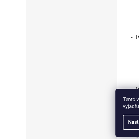
I
V
Tento 
vyjadřu
Nast
S