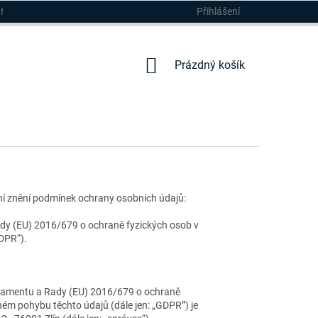
Přihlášení
DMÍNKY
NÁKUPNÍ
Prázdný košík
KOŠÍK
ní znění podmínek ochrany osobních údajů:
ady (EU) 2016/679 o ochraně fyzických osob v
GDPR“).
rlamentu a Rady (EU) 2016/679 o ochraně
ném pohybu těchto údajů (dále jen: „GDPR”) je