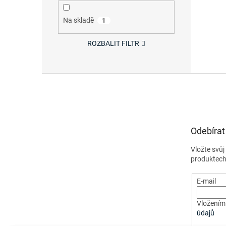
Na skladě
1
ROZBALIT FILTR
Z
á
p
a
t
Odebírat
í
Vložte svů
produktech
E-mail
Vložením 
údajů