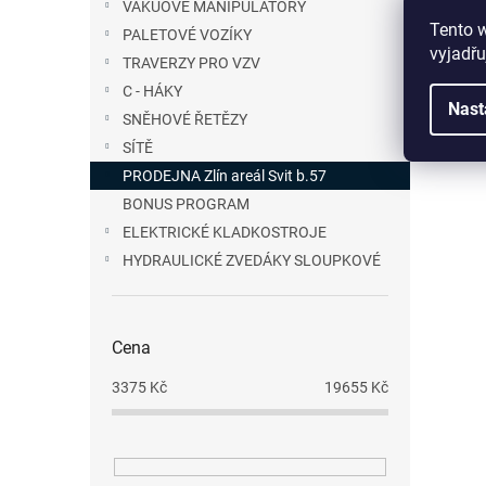
VAKUOVÉ MANIPULÁTORY
Tento 
PALETOVÉ VOZÍKY
vyjadřu
TRAVERZY PRO VZV
C - HÁKY
Nast
SNĚHOVÉ ŘETĚZY
SÍTĚ
PRODEJNA Zlín areál Svit b.57
BONUS PROGRAM
ELEKTRICKÉ KLADKOSTROJE
HYDRAULICKÉ ZVEDÁKY SLOUPKOVÉ
Cena
3375
Kč
19655
Kč