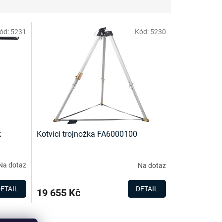
ód:
5231
Kód:
5230
k
Kotvící trojnožka FA6000100
Na dotaz
Na dotaz
ETAIL
DETAIL
19 655 Kč