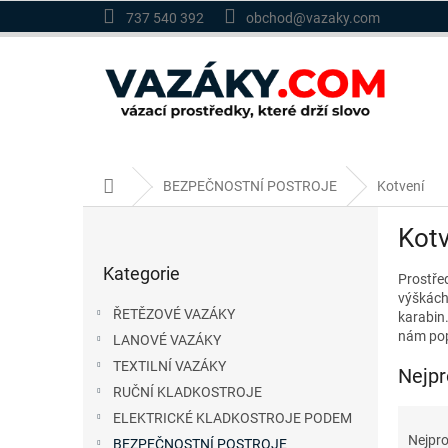
Přejít
737 540 392
obchod@vazaky.com
na
obsah
Domů
BEZPEČNOSTNÍ POSTROJE
Kotvení
P
Kotv
o
Přeskočit
s
Kategorie
kategorie
Prostře
t
výškách
r
ŘETĚZOVÉ VAZÁKY
karabin
a
nám pop
LANOVÉ VAZÁKY
n
TEXTILNÍ VAZÁKY
n
Nejpr
í
RUČNÍ KLADKOSTROJE
p
Ř
ELEKTRICKÉ KLADKOSTROJE PODEM
a
a
Nejpro
BEZPEČNOSTNÍ POSTROJE