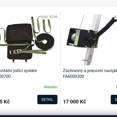
Kód:
5236
K
ontální jistící systém
Záchranný a pracovní navijá
00700
FA6000300
Skladem
DETAIL
D
5 Kč
17 000 Kč
O