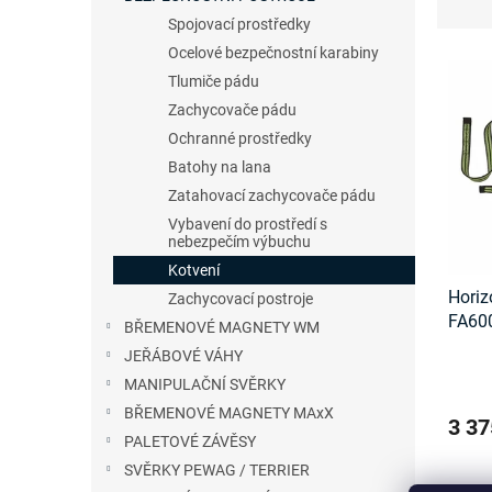
n
z
Spojovací prostředky
e
e
Ocelové bezpečnostní karabiny
V
l
n
ý
í
Tlumiče pádu
p
p
Zachycovače pádu
i
r
Ochranné prostředky
s
o
Batohy na lana
p
d
Zatahovací zachycovače pádu
r
u
Vybavení do prostředí s
o
k
nebezpečím výbuchu
d
t
Kotvení
u
ů
Horiz
k
Zachycovací postroje
FA60
t
BŘEMENOVÉ MAGNETY WM
ů
JEŘÁBOVÉ VÁHY
MANIPULAČNÍ SVĚRKY
BŘEMENOVÉ MAGNETY MAxX
3 37
PALETOVÉ ZÁVĚSY
SVĚRKY PEWAG / TERRIER