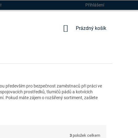
Přihlášení
DMÍNKY
NÁKUPNÍ
Prázdný košík
KOŠÍK
kou především pro bezpečnost zaměstnaců při práci ve
spojovacích prostředků, tlumičů pádů a kotvících
ní. Pokud máte zájem o rozšířený sortiment, zašlete
3
položek celkem