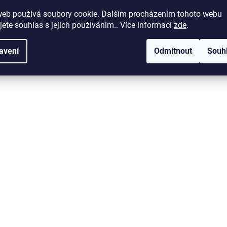
v
l
web používá soubory cookie. Dalším procházením tohoto webu
á
jete souhlas s jejich používáním.. Více informací
zde
.
d
a
avení
Odmítnout
Souh
c
í
p
r
v
k
y
v
ý
p
i
s
u