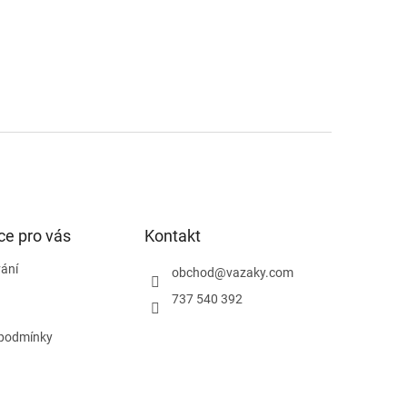
ce pro vás
Kontakt
ání
obchod
@
vazaky.com
737 540 392
podmínky