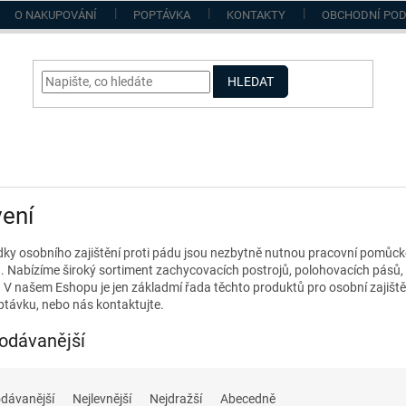
O NAKUPOVÁNÍ
POPTÁVKA
KONTAKTY
OBCHODNÍ PO
HLEDAT
ení
dky osobního zajištění proti pádu jsou nezbytně nutnou pracovní pomůc
. Nabízíme široký sortiment zachycovacích postrojů, polohovacích pásů, 
. V našem Eshopu je jen základmí řada těchto produktů pro osobní zajiště
távku, nebo nás kontaktujte.
odávanější
dávanější
Nejlevnější
Nejdražší
Abecedně