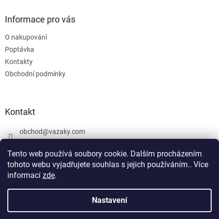
Informace pro vás
O nakupování
Poptávka
Kontakty
Obchodní podmínky
Kontakt
obchod
@
vazaky.com
737 540 392
Tento web používá soubory cookie. Dalším procházením
tohoto webu vyjadřujete souhlas s jejich používáním.. Více
informací
zde
.
U zboží které není skladem nemůžeme zaručit přesný termín
dodání včetně cen. Netýká se vázacích prostředků. Produkty, které
Nastavení
Vytvořil Shoptet
jsou označeny: skladem mohou být vyrobeny v den objednávky,
případně po dohodě objednány u výrobce jako zakázková výroba.