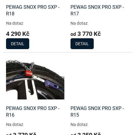
o
d
PEWAG SNOX PRO SXP -
PEWAG SNOX PRO SXP -
u
R18
R17
k
Na dotaz
Na dotaz
t
4 290 Kč
3 770 Kč
ů
od
DETAIL
DETAIL
PEWAG SNOX PRO SXP -
PEWAG SNOX PRO SXP -
R16
R15
Na dotaz
Na dotaz
3 770 Kč
3 250 Kč