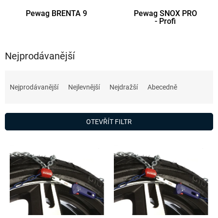
Pewag BRENTA 9
Pewag SNOX PRO
- Profi
Nejprodávanější
Ř
a
Nejprodávanější
Nejlevnější
Nejdražší
Abecedně
z
e
n
OTEVŘÍT FILTR
í
p
V
r
ý
o
p
d
i
u
s
k
p
t
r
ů