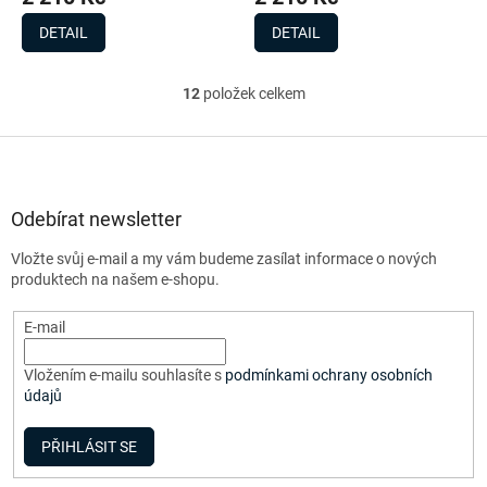
DETAIL
DETAIL
12
položek celkem
O
v
l
Z
á
á
d
p
a
a
Odebírat newsletter
c
t
í
Vložte svůj e-mail a my vám budeme zasílat informace o nových
í
p
produktech na našem e-shopu.
r
v
E-mail
k
y
v
Vložením e-mailu souhlasíte s
podmínkami ochrany osobních
ý
údajů
p
i
PŘIHLÁSIT SE
s
u