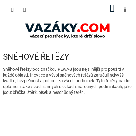
Přejít
NÁKUP
na
obsah
KOŠÍK
SNĚHOVÉ ŘETĚZY
Sněhové řetězy pod značkou PEWAG jsou nejsilnější pro použití v
každé oblasti. Inovace a vývoj sněhových řetězů zaručují nejvyšší
kvalitu, bezpečnost a pohodlí za všech podmínek. Tyto řezězy najdou
uplatnění také v záchranných složkách, náročných podmínkách, jako
jsou: břečka, štěrk, písek a neschůdný terén.