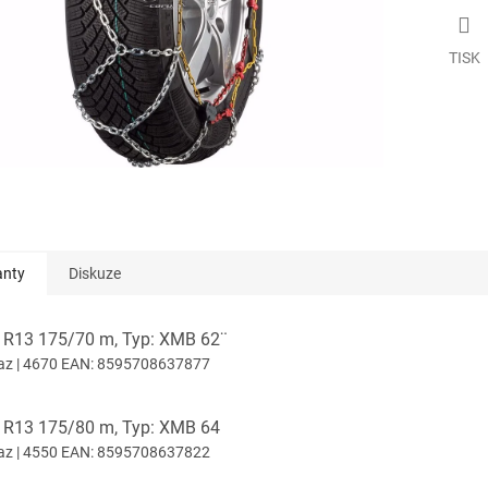
TISK
anty
Diskuze
: R13 175/70 m, Typ: XMB 62¨
az
| 4670
EAN:
8595708637877
: R13 175/80 m, Typ: XMB 64
az
| 4550
EAN:
8595708637822