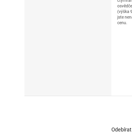
čtyřhran
osvědče
(výška 
jste ne
cenu.
Z
á
p
a
t
Odebírat
í