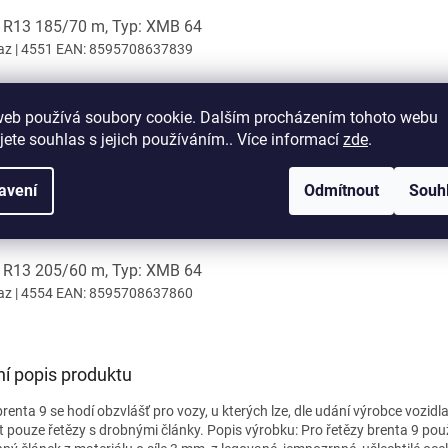
: R13 185/70 m, Typ: XMB 64
az
| 4551
EAN:
8595708637839
: R13 185/75 m, Typ: XMB 64
web používá soubory cookie. Dalším procházením tohoto webu
az
| 4552
EAN:
8595708637846
jete souhlas s jejich používáním.. Více informací
zde
.
: R13 195/65 m, Typ: XMB 64
avení
Odmítnout
Souh
az
| 4553
EAN:
8595708637853
: R13 205/60 m, Typ: XMB 64
az
| 4554
EAN:
8595708637860
ní popis produktu
enta 9 se hodí obzvlášť pro vozy, u kterých lze, dle udání výrobce vozidla
t pouze řetězy s drobnými články. Popis výrobku: Pro řetězy brenta 9 po