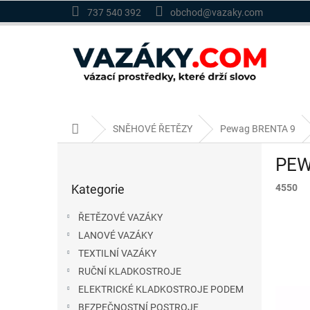
Přejít
737 540 392
obchod@vazaky.com
na
obsah
Domů
SNĚHOVÉ ŘETĚZY
Pewag BRENTA 9
P
PEW
o
Přeskočit
s
Kategorie
4550
kategorie
t
r
ŘETĚZOVÉ VAZÁKY
a
LANOVÉ VAZÁKY
n
TEXTILNÍ VAZÁKY
n
í
RUČNÍ KLADKOSTROJE
p
ELEKTRICKÉ KLADKOSTROJE PODEM
a
BEZPEČNOSTNÍ POSTROJE