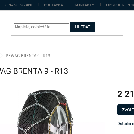
O NAKUPOVÁNÍ
POPTÁVKA
KONTAKTY
OBCHODNÍ PO
HLEDAT
PEWAG BRENTA 9 - R13
AG BRENTA 9 - R13
2 2
Měrná
cena:
ZVOLT
Detailní 