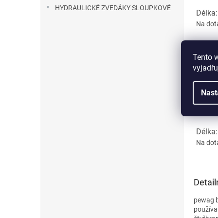
HYDRAULICKÉ ZVEDÁKY SLOUPKOVÉ
Délka
Na dot
Délka
Tento 
Na dot
vyjadřu
Délka
Nast
Na dot
Délka
Na dot
Detail
pewag br
používa