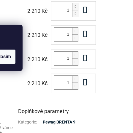
Do košíku
2 210 Kč
Do košíku
2 210 Kč
lasím
Do košíku
2 210 Kč
Do košíku
2 210 Kč
Doplňkové parametry
,
Kategorie
:
Pewag BRENTA 9
užíváme