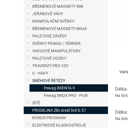
n
BŘEMENOVÉ MAGNETY WM
e
JEŘÁBOVÉ VÁHY
l
MANIPULAČNÍ SVĚRKY
BŘEMENOVÉ MAGNETY MAxX
PALETOVÉ ZÁVĚSY
SVĚRKY PEWAG / TERRIER
VAKUOVÉ MANIPULÁTORY
PALETOVÉ VOZÍKY
TRAVERZY PRO VZV
Vari
C - HÁKY
SNĚHOVÉ ŘETĚZY
Pewag BRENTA 9
Délka
Na dot
Pewag SNOX PRO - Profi
SÍTĚ
PRODEJNA Zlín areál Svit b.57
Délka
BONUS PROGRAM
Na dot
ELEKTRICKÉ KLADKOSTROJE