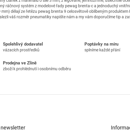
ný článek z materiálu o síle 3 mm, z legované, jemnozrnné, ušlechtilé oceli
ný ráčnový systém z modelové řady pewag brenta-c a jednoduchý vnitřn
9 mm) dělají ze řetězu pewag brenta 9 celosvětově oblíbeným produktem
nalezli váš rozměr pneumatiky napište nám a my vám doporučíme tip a z
Spolehlivý dodavatel
Poptávky na míru
vázacích prostředků
splníme každé přání
Prodejna ve Zlíně
zboží k prohlédnutí i osobnímu odběru
 newsletter
Informa