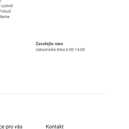
:
í uzávěr
 Pokud
ašleme
Zavolejte nám
zákaznická linka 6:00-14:00
ce pro vás
Kontakt