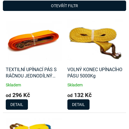
n
OTEVŘÍT FILTR
í
p
V
r
ý
o
p
d
i
u
s
k
p
t
r
ů
o
d
TEXTILNÍ UPÍNACÍ PÁS S
VOLNÝ KONEC UPÍNACÍHO
u
RÁČNOU JEDNODÍLNÝ
PÁSU 5000Kg
k
4000Kg
Skladem
Skladem
t
296 Kč
132 Kč
ů
od
od
DETAIL
DETAIL