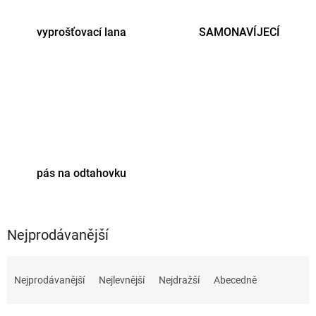
vyprošťovací lana
SAMONAVÍJECÍ
pás na odtahovku
Nejprodávanější
Ř
a
Nejprodávanější
Nejlevnější
Nejdražší
Abecedně
z
e