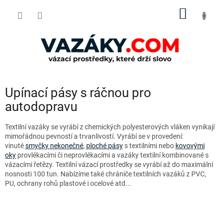
Přejít
NÁKUP
na
obsah
KOŠÍK
Upínací pásy s ráčnou pro
autodopravu
Textilní vazáky se vyrábí z chemických polyesterových vláken vynikají
mimořádnou pevností a trvanlivostí. Vyrábí se v provedení:
vinuté
smyčky nekonečné
,
ploché pásy
s textilními nebo
kovovými
oky
provlékacími či neprovlékacími a vazáky textilní kombinované s
vázacími řetězy. Textilní vázací prostředky se vyrábí až do maximální
nosnosti 100 tun. Nabízíme také chrániče textilních vazáků z PVC,
PU, ochrany rohů plastové i ocelové atd...