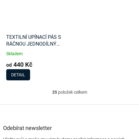
TEXTILNÍ UPÍNACÍ PÁS S
RÁČNOU JEDNODÍLNÝ
5000Kg
Skladem
440 Kč
od
DETAIL
35
položek celkem
O
v
l
Z
á
á
d
p
a
a
Odebírat newsletter
c
t
í