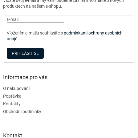
Vložte svůj e-mail a my vám budeme zasílat informace o nových
í
p
produktech na našem e-shopu.
r
v
E-mail
k
y
v
Vložením e-mailu souhlasíte s
podmínkami ochrany osobních
ý
údajů
p
i
PŘIHLÁSIT SE
s
u
Informace pro vás
O nakupování
Poptávka
Kontakty
Obchodní podmínky
Kontakt