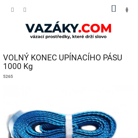
Přejít
NÁKUP
na
obsah
KOŠÍK
VOLNÝ KONEC UPÍNACÍHO PÁSU
1000 Kg
5265