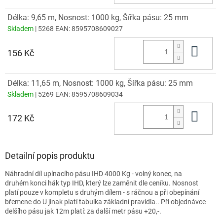
Délka: 9,65 m, Nosnost: 1000 kg, Šířka pásu: 25 mm
Skladem
| 5268
EAN:
8595708609027
Do 
156 Kč
Délka: 11,65 m, Nosnost: 1000 kg, Šířka pásu: 25 mm
Skladem
| 5269
EAN:
8595708609034
Do 
172 Kč
Detailní popis produktu
Náhradní díl upínacího pásu IHD 4000 Kg - volný konec, na
druhém konci hák typ IHD, který lze zaměnit dle ceníku. Nosnost
platí pouze v kompletu s druhým dílem - s ráčnou a při obepínání
břemene do U jinak platí tabulka základní pravidla.. Při objednávce
delšího pásu jak 12m platí: za další metr pásu +20,-.