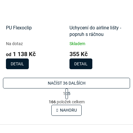
PU Flexoclip
Uchycení do airline lišty -
popruh s ráčnou
Na dotaz
Skladem
1 138 Kč
355 Kč
od
DETAIL
DETAIL
NAČÍST 36 DALŠÍCH
S
1
5
t
O
r
166
položek celkem
v
á
l
NAHORU
n
á
k
o
d
v
Z
a
á
c