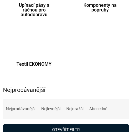
Upínací pásy s
Komponenty na
ráčnou pro
popruhy
autodopravu
Textil EKONOMY
Nejprodávanější
Ř
a
Nejprodávanější
Nejlevnější
Nejdražší
Abecedně
z
e
n
OTEVŘÍT FILTR