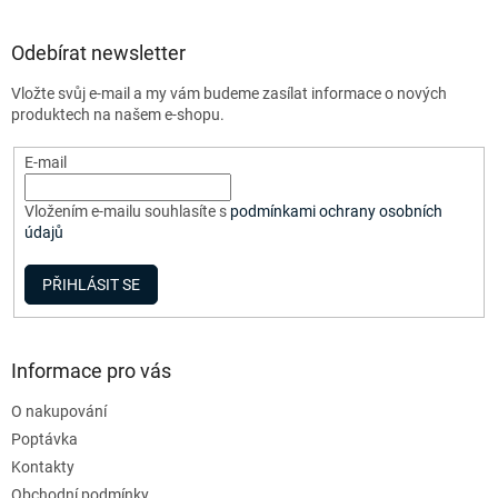
á
n
í
p
í
p
a
Odebírat newsletter
r
t
v
Vložte svůj e-mail a my vám budeme zasílat informace o nových
í
k
produktech na našem e-shopu.
y
v
E-mail
ý
p
i
Vložením e-mailu souhlasíte s
podmínkami ochrany osobních
s
údajů
u
PŘIHLÁSIT SE
Informace pro vás
O nakupování
Poptávka
Kontakty
Obchodní podmínky