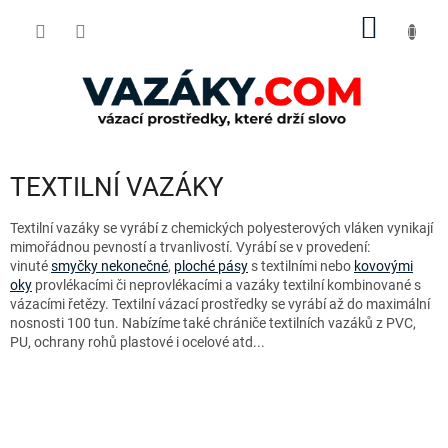
Přejít
NÁKUP
na
obsah
KOŠÍK
TEXTILNÍ VAZÁKY
Textilní vazáky se vyrábí z chemických polyesterových vláken vynikají
mimořádnou pevností a trvanlivostí. Vyrábí se v provedení:
vinuté
smyčky nekonečné
,
ploché pásy
s textilními nebo
kovovými
oky
provlékacími či neprovlékacími a vazáky textilní kombinované s
vázacími řetězy. Textilní vázací prostředky se vyrábí až do maximální
nosnosti 100 tun. Nabízíme také chrániče textilních vazáků z PVC,
PU, ochrany rohů plastové i ocelové atd...