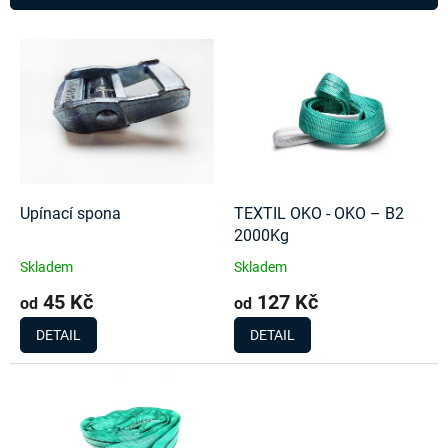
í
p
V
r
ý
o
p
d
i
u
s
k
p
t
r
ů
o
d
Upínací spona
TEXTIL OKO - OKO – B2
u
2000Kg
k
Skladem
Skladem
t
45 Kč
127 Kč
ů
od
od
DETAIL
DETAIL