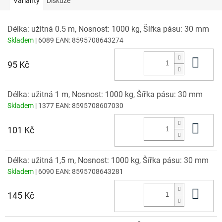
Varianty
Diskuze
Délka: užitná 0.5 m, Nosnost: 1000 kg, Šířka pásu: 30 mm
Skladem
| 6089
EAN:
8595708643274
Do 
95 Kč
Délka: užitná 1 m, Nosnost: 1000 kg, Šířka pásu: 30 mm
Skladem
| 1377
EAN:
8595708607030
Do 
101 Kč
Délka: užitná 1,5 m, Nosnost: 1000 kg, Šířka pásu: 30 mm
Skladem
| 6090
EAN:
8595708643281
Do 
145 Kč