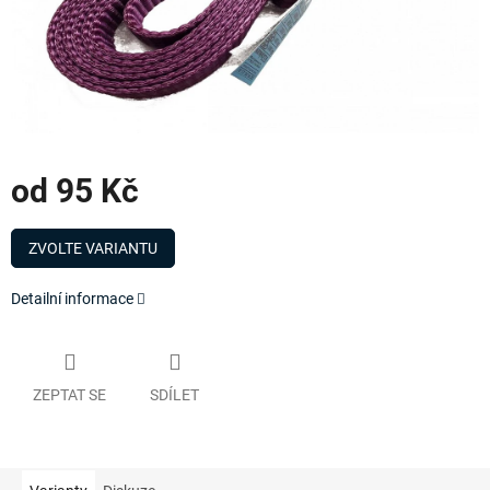
od
95 Kč
Měrná
cena:
ZVOLTE VARIANTU
Detailní informace
ZEPTAT SE
SDÍLET