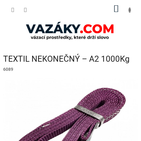
Přejít
NÁKUP
na
obsah
KOŠÍK
TEXTIL NEKONEČNÝ – A2 1000Kg
6089