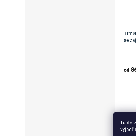
Třmen
se za
86
od
Tento 
vyjadřu