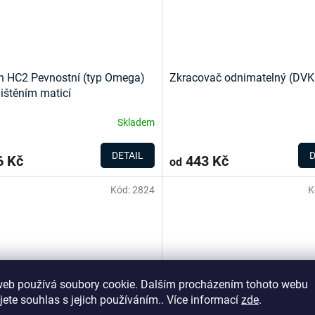
 HC2 Pevnostní (typ Omega)
Zkracovač odnimatelný (DVKF
jištěním maticí
Skladem
DETAIL
D
 Kč
443 Kč
od
Kód:
2824
K
web používá soubory cookie. Dalším procházením tohoto webu
jete souhlas s jejich používáním.. Více informací
zde
.