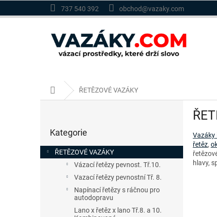
Přejít
737 540 392
obchod@vazaky.com
na
obsah
Domů
ŘETĚZOVÉ VAZÁKY
P
ŘET
o
Přeskočit
s
Kategorie
kategorie
Vazáky ř
t
řetěz
,
ok
r
ŘETĚZOVÉ VAZÁKY
řetězov
a
hlavy, 
Vázací řetězy pevnost. Tř.10.
n
Vazací řetězy pevnostní Tř. 8.
n
í
Napínací řetězy s ráčnou pro
autodopravu
p
a
Lano x řetěz x lano Tř.8. a 10.