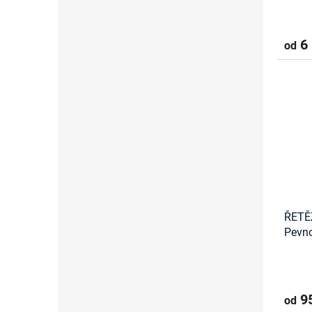
6 
od
ŘETĚ
Pevno
95
od