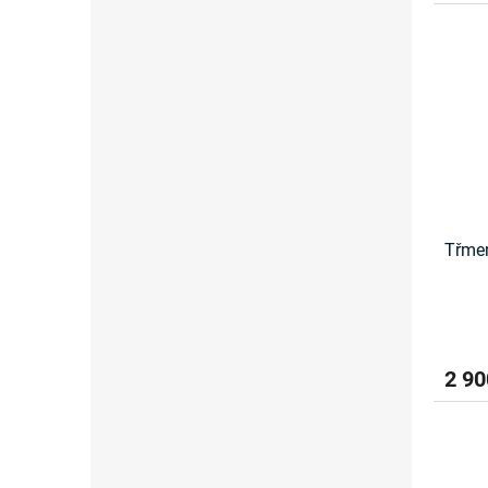
Třmen
2 90