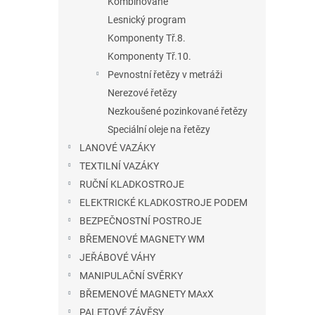
Kombinované
n
Lesnický program
e
l
Komponenty Tř.8.
Komponenty Tř.10.
Pevnostní řetězy v metráži
Nerezové řetězy
Nezkoušené pozinkované řetězy
Speciální oleje na řetězy
LANOVÉ VAZÁKY
TEXTILNÍ VAZÁKY
RUČNÍ KLADKOSTROJE
ELEKTRICKÉ KLADKOSTROJE PODEM
BEZPEČNOSTNÍ POSTROJE
BŘEMENOVÉ MAGNETY WM
JEŘÁBOVÉ VÁHY
MANIPULAČNÍ SVĚRKY
BŘEMENOVÉ MAGNETY MAxX
PALETOVÉ ZÁVĚSY