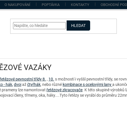
O NAKUPOVÁNÍ
POPTÁVKA
KONTAKTY
OBCHODNÍ PO
HLEDAT
ĚZOVÉ VAZÁKY
etězové pevnostní třídy 8.
,
10.
s možností i vyšší pevnostní třídy, se ro
o - hák
,
dvoj
až
čtyřhák
, nebo různé
kombinace s ocelovými lany
a ukonče
é prameny lze namontovat
řetězové zkracovače
. K této skupině výrobků
spojovací členy, třmeny, oka, háky....Tyto řetězy se vyrábí do průměru 2