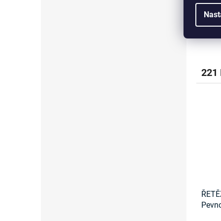
KLUZ
Nast
Stand
221
ŘETĚ
Pevno