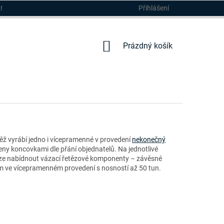
Přihlášení
DMÍNKY
NÁKUPNÍ
Prázdný košík
KOŠÍK
vněž vyrábí jedno i vícepramenné v provedení
nekonečný
ny koncovkami dle přání objednatelů. Na jednotlivé
 lze nabídnout vázací řetězové komponenty – závěsné
2mm ve vícepramenném provedení s nosností až 50 tun.