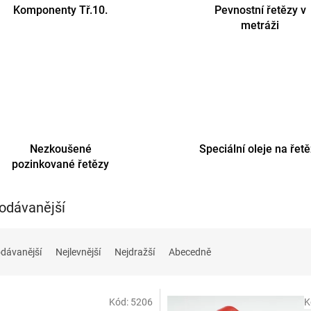
Komponenty Tř.10.
Pevnostní řetězy v
metráži
Nezkoušené
Speciální oleje na řet
pozinkované řetězy
odávanější
dávanější
Nejlevnější
Nejdražší
Abecedně
Kód:
5206
K