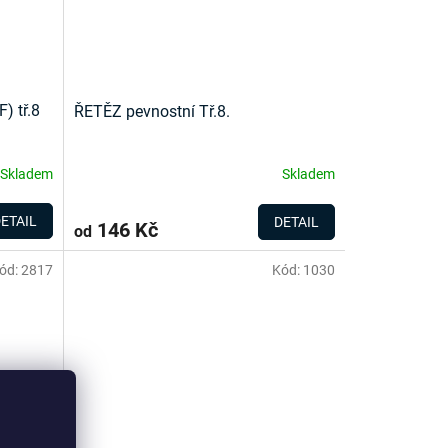
) tř.8
ŘETĚZ pevnostní Tř.8.
Skladem
Skladem
ETAIL
DETAIL
146 Kč
od
ód:
2817
Kód:
1030