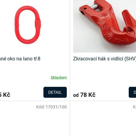
né oko na lano tř.8
Zkracovací hák s vidlicí (SHV)
Skladem
DETAIL
D
 Kč
78 Kč
od
Kód:
17031/100
K