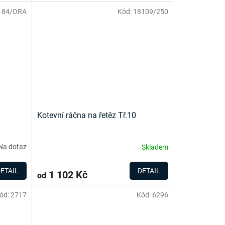
184/ORA
Kód:
18109/250
Kotevní ráčna na řetěz Tř.10
Na dotaz
Skladem
ETAIL
DETAIL
1 102 Kč
od
ód:
2717
Kód:
6296