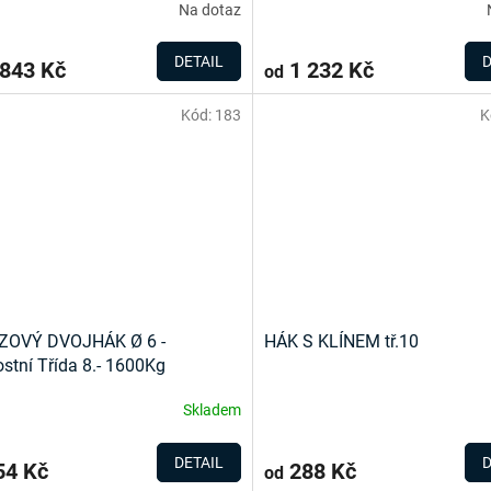
Na dotaz
DETAIL
D
843 Kč
1 232 Kč
od
Kód:
183
K
ZOVÝ DVOJHÁK Ø 6 -
HÁK S KLÍNEM tř.10
stní Třída 8.- 1600Kg
Skladem
DETAIL
D
4 Kč
288 Kč
od