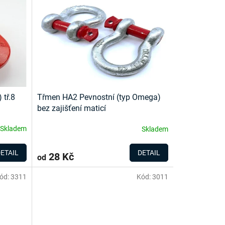
 tř.8
Třmen HA2 Pevnostní (typ Omega)
bez zajišťení maticí
Skladem
Skladem
ETAIL
DETAIL
28 Kč
od
ód:
3311
Kód:
3011