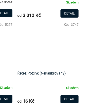
Na dotaz
Skladem
ETAIL
DETAIL
3 012 Kč
od
ód:
5257
Kód:
3747
Řetěz Pozink (Nekalibrovaný)
Skladem
Skladem
ETAIL
DETAIL
16 Kč
od