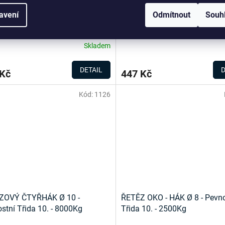
NÝ TŘMEN OBOUSTRANNÝ
HRANATÝ LESNICKÝ ŘETĚZ tř
avení
Odmítnout
Souh
ard tř.8
Skladem
DETAIL
D
 Kč
447 Kč
Kód:
1126
ZOVÝ ČTYŘHÁK Ø 10 -
ŘETĚZ OKO - HÁK Ø 8 - Pevno
stní Třida 10. - 8000Kg
Třida 10. - 2500Kg