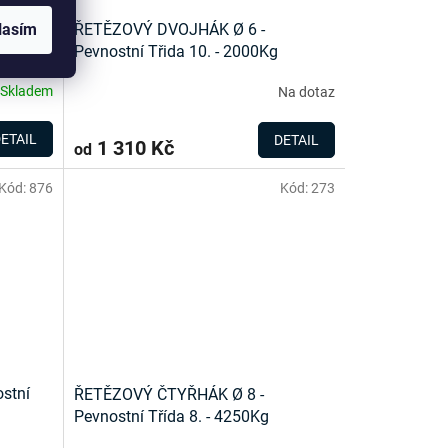
. 8
ŘETĚZOVÝ DVOJHÁK Ø 6 -
lasím
Pevnostní Třida 10. - 2000Kg
Skladem
Na dotaz
ETAIL
DETAIL
1 310 Kč
od
Kód:
876
Kód:
273
stní
ŘETĚZOVÝ ČTYŘHÁK Ø 8 -
Pevnostní Třída 8. - 4250Kg