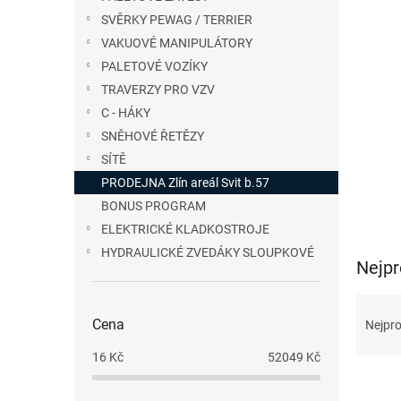
SVĚRKY PEWAG / TERRIER
VAKUOVÉ MANIPULÁTORY
PALETOVÉ VOZÍKY
TRAVERZY PRO VZV
C - HÁKY
SNĚHOVÉ ŘETĚZY
SÍTĚ
PRODEJNA Zlín areál Svit b.57
BONUS PROGRAM
ELEKTRICKÉ KLADKOSTROJE
HYDRAULICKÉ ZVEDÁKY SLOUPKOVÉ
Nejpr
Ř
a
Cena
Nejpro
z
16
Kč
52049
Kč
e
V
n
ý