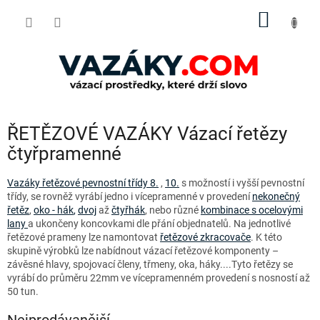
Přejít
NÁKUP
na
obsah
KOŠÍK
ŘETĚZOVÉ VAZÁKY Vázací řetězy
čtyřpramenné
Vazáky řetězové pevnostní třídy 8.
,
10.
s možností i vyšší pevnostní
třídy, se rovněž vyrábí jedno i vícepramenné v provedení
nekonečný
řetěz
,
oko - hák
,
dvoj
až
čtyřhák
, nebo různé
kombinace s ocelovými
lany
a ukončeny koncovkami dle přání objednatelů. Na jednotlivé
řetězové prameny lze namontovat
řetězové zkracovače
. K této
skupině výrobků lze nabídnout vázací řetězové komponenty –
závěsné hlavy, spojovací členy, třmeny, oka, háky....Tyto řetězy se
vyrábí do průměru 22mm ve vícepramenném provedení s nosností až
50 tun.
Nejprodávanější