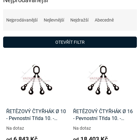
Ř
a
Nejprodávanější
Nejlevnější
Nejdražší
Abecedně
z
e
n
OTEVŘÍT FILTR
í
p
V
r
ý
o
p
d
i
u
s
k
p
t
r
ů
o
d
ŘETĚZOVÝ ČTYŘHÁK Ø 10
ŘETĚZOVÝ ČTYŘHÁK Ø 16
u
- Pevnostní Třida 10. -
- Pevnostní Třida 10. -
k
8000Kg
21200Kg
Na dotaz
Na dotaz
t
6 843 Kč
18 403 Kč
ů
od
od