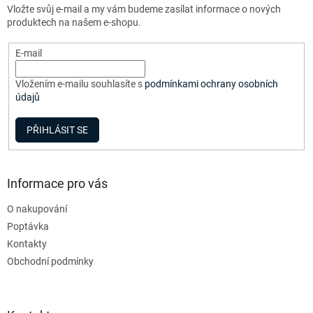
í
Vložte svůj e-mail a my vám budeme zasílat informace o nových
í
p
produktech na našem e-shopu.
r
v
E-mail
k
y
v
Vložením e-mailu souhlasíte s
podmínkami ochrany osobních
ý
údajů
p
i
PŘIHLÁSIT SE
s
u
Informace pro vás
O nakupování
Poptávka
Kontakty
Obchodní podmínky