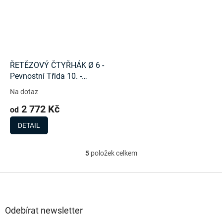
ŘETĚZOVÝ ČTYŘHÁK Ø 6 -
Pevnostní Třida 10. -
3000Kg
Na dotaz
2 772 Kč
od
DETAIL
5
položek celkem
O
v
l
Z
á
á
d
p
a
a
Odebírat newsletter
c
t