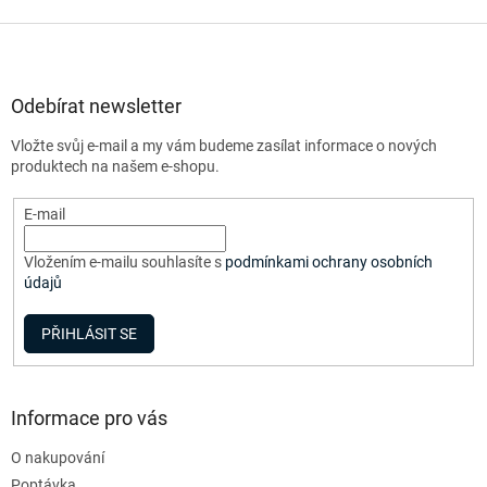
v
l
Z
á
á
d
p
a
a
Odebírat newsletter
c
t
í
Vložte svůj e-mail a my vám budeme zasílat informace o nových
í
p
produktech na našem e-shopu.
r
v
E-mail
k
y
v
Vložením e-mailu souhlasíte s
podmínkami ochrany osobních
ý
údajů
p
i
PŘIHLÁSIT SE
s
u
Informace pro vás
O nakupování
Poptávka