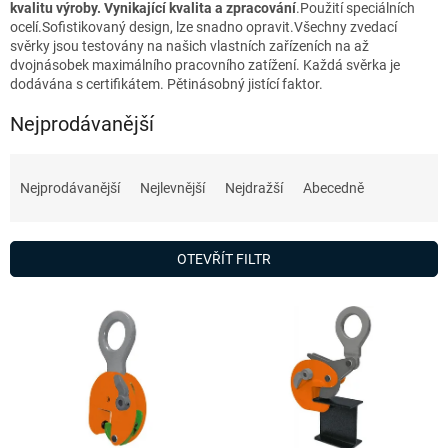
kvalitu výroby. Vynikající kvalita a zpracování
.
Použití speciálních
ocelí.Sofistikovaný design, lze snadno opravit.Všechny zvedací
svěrky jsou testovány na našich vlastních zařízeních na až
dvojnásobek maximálního pracovního zatížení. Každá svěrka je
dodávána s certifikátem. Pětinásobný jistící faktor.
Nejprodávanější
Ř
a
Nejprodávanější
Nejlevnější
Nejdražší
Abecedně
z
e
n
OTEVŘÍT FILTR
í
p
V
r
ý
o
p
d
i
u
s
k
p
t
r