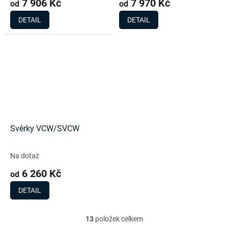
7 906 Kč
7 970 Kč
od
od
DETAIL
DETAIL
Svěrky VCW/SVCW
Na dotaz
6 260 Kč
od
DETAIL
13
položek celkem
O