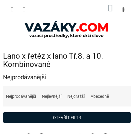
Přejít
NÁKUP
na
obsah
KOŠÍK
Lano x řetěz x lano Tř.8. a 10.
Kombinované
Nejprodávanější
Ř
a
Nejprodávanější
Nejlevnější
Nejdražší
Abecedně
z
e
n
OTEVŘÍT FILTR
í
p
V