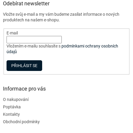
a
Odebírat newsletter
c
t
í
Vložte svůj e-mail a my vám budeme zasílat informace o nových
í
p
produktech na našem e-shopu.
r
v
E-mail
k
y
v
Vložením e-mailu souhlasíte s
podmínkami ochrany osobních
ý
údajů
p
i
PŘIHLÁSIT SE
s
u
Informace pro vás
O nakupování
Poptávka
Kontakty
Obchodní podmínky