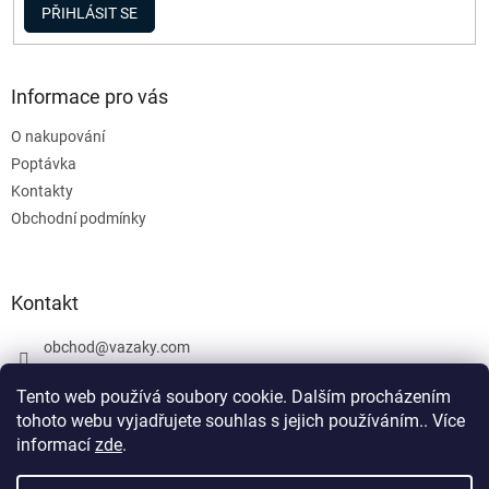
PŘIHLÁSIT SE
Informace pro vás
O nakupování
Poptávka
Kontakty
Obchodní podmínky
Kontakt
obchod
@
vazaky.com
737 540 392
Tento web používá soubory cookie. Dalším procházením
tohoto webu vyjadřujete souhlas s jejich používáním.. Více
informací
zde
.
U zboží které není skladem nemůžeme zaručit přesný termín
dodání včetně cen. Netýká se vázacích prostředků. Produkty, které