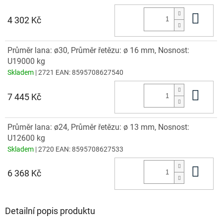
Do 
4 302 Kč
Průměr lana: ø30, Průměr řetězu: ø 16 mm, Nosnost:
U19000 kg
Skladem
| 2721
EAN:
8595708627540
Do 
7 445 Kč
Průměr lana: ø24, Průměr řetězu: ø 13 mm, Nosnost:
U12600 kg
Skladem
| 2720
EAN:
8595708627533
Do 
6 368 Kč
Detailní popis produktu