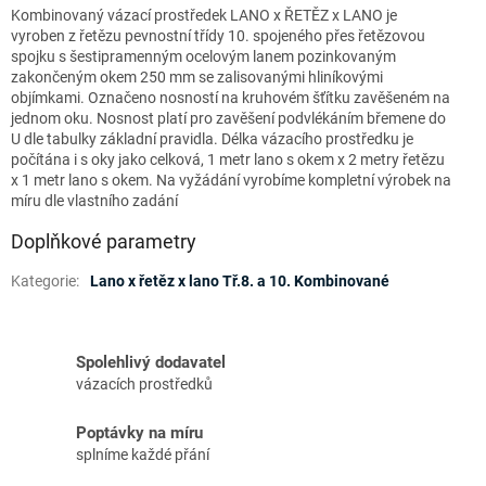
Kombinovaný vázací prostředek LANO x ŘETĚZ x LANO je
vyroben z řetězu pevnostní třídy 10. spojeného přes řetězovou
spojku s šestipramenným ocelovým lanem pozinkovaným
zakončeným okem 250 mm se zalisovanými hliníkovými
objímkami. Označeno nosností na kruhovém šťítku zavěšeném na
jednom oku. Nosnost platí pro zavěšení podvlékáním břemene do
U dle tabulky základní pravidla. Délka vázacího prostředku je
počítána i s oky jako celková, 1 metr lano s okem x 2 metry řetězu
x 1 metr lano s okem. Na vyžádání vyrobíme kompletní výrobek na
míru dle vlastního zadání
Doplňkové parametry
Kategorie
:
Lano x řetěz x lano Tř.8. a 10. Kombinované
Spolehlivý dodavatel
vázacích prostředků
Poptávky na míru
splníme každé přání