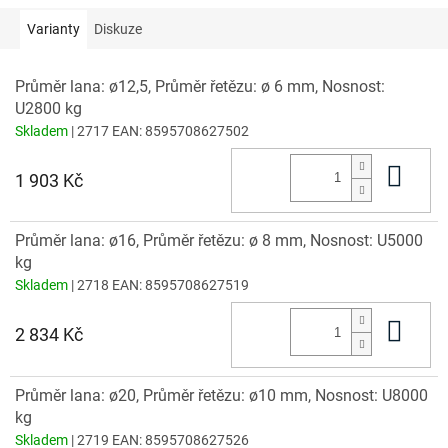
Varianty
Diskuze
Průměr lana: ø12,5, Průměr řetězu: ø 6 mm, Nosnost:
U2800 kg
Skladem
| 2717
EAN:
8595708627502
Do 
1 903 Kč
Průměr lana: ø16, Průměr řetězu: ø 8 mm, Nosnost: U5000
kg
Skladem
| 2718
EAN:
8595708627519
Do 
2 834 Kč
Průměr lana: ø20, Průměr řetězu: ø10 mm, Nosnost: U8000
kg
Skladem
| 2719
EAN:
8595708627526