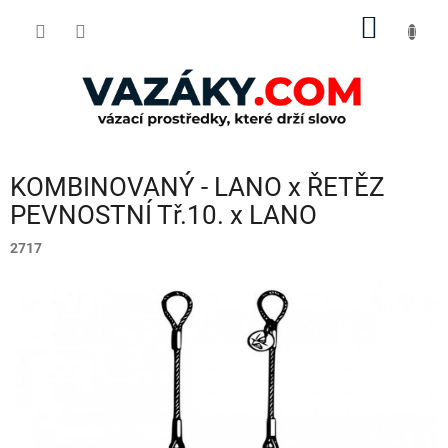
Přejít
NÁKUP
na
obsah
KOŠÍK
KOMBINOVANÝ - LANO x ŘETĚZ
PEVNOSTNÍ Tř.10. x LANO
2717