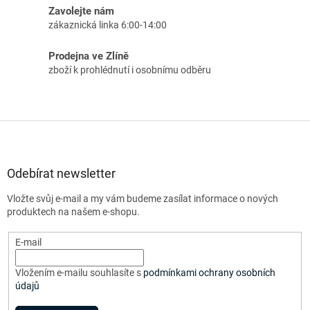
Zavolejte nám
zákaznická linka 6:00-14:00
Prodejna ve Zlíně
zboží k prohlédnutí i osobnímu odběru
Z
á
p
a
Odebírat newsletter
t
Vložte svůj e-mail a my vám budeme zasílat informace o nových
í
produktech na našem e-shopu.
E-mail
Vložením e-mailu souhlasíte s
podmínkami ochrany osobních
údajů