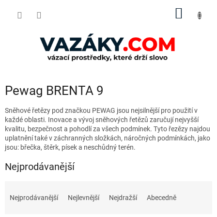
Přejít
NÁKUP
na
obsah
KOŠÍK
Pewag BRENTA 9
Sněhové řetězy pod značkou PEWAG jsou nejsilnější pro použití v
každé oblasti. Inovace a vývoj sněhových řetězů zaručují nejvyšší
kvalitu, bezpečnost a pohodlí za všech podmínek. Tyto řezězy najdou
uplatnění také v záchranných složkách, náročných podmínkách, jako
jsou: břečka, štěrk, písek a neschůdný terén.
Nejprodávanější
Ř
a
Nejprodávanější
Nejlevnější
Nejdražší
Abecedně
z