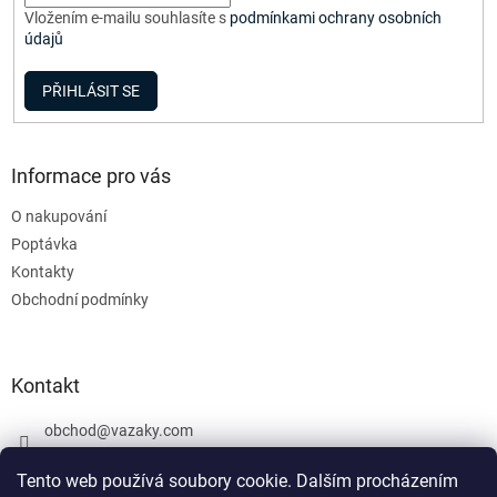
v
Vložením e-mailu souhlasíte s
podmínkami ochrany osobních
ý
údajů
p
i
PŘIHLÁSIT SE
s
u
Informace pro vás
O nakupování
Poptávka
Kontakty
Obchodní podmínky
Kontakt
obchod
@
vazaky.com
737 540 392
Tento web používá soubory cookie. Dalším procházením