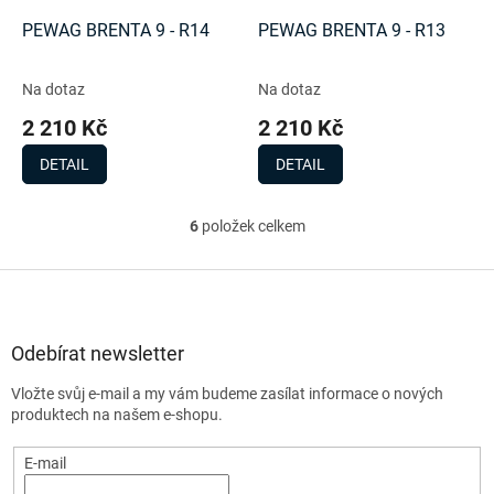
PEWAG BRENTA 9 - R14
PEWAG BRENTA 9 - R13
Na dotaz
Na dotaz
2 210 Kč
2 210 Kč
DETAIL
DETAIL
6
položek celkem
O
v
l
Z
á
á
d
p
a
a
Odebírat newsletter
c
t
í
Vložte svůj e-mail a my vám budeme zasílat informace o nových
í
p
produktech na našem e-shopu.
r
v
E-mail
k
y