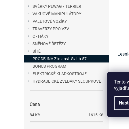
SVĚRKY PEWAG / TERRIER
VAKUOVÉ MANIPULÁTORY
PALETOVÉ VOZÍKY
TRAVERZY PRO VZV
C - HÁKY
SNĚHOVÉ ŘETĚZY
SÍTĚ
Lesn
PRODEJNA Zlín areál Svit b.57
BONUS PROGRAM
ELEKTRICKÉ KLADKOSTROJE
HYDRAULICKÉ ZVEDÁKY SLOUPKOVÉ
Tento 
84
vyjadřu
od
Nast
Cena
84
Kč
1615
Kč