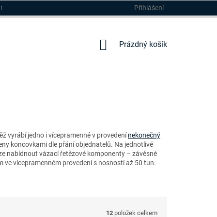
Přihlášení
DMÍNKY
NÁKUPNÍ
Prázdný košík
KOŠÍK
vněž vyrábí jedno i vícepramenné v provedení
nekonečný
ny koncovkami dle přání objednatelů. Na jednotlivé
 lze nabídnout vázací řetězové komponenty – závěsné
2mm ve vícepramenném provedení s nosností až 50 tun.
12
položek celkem