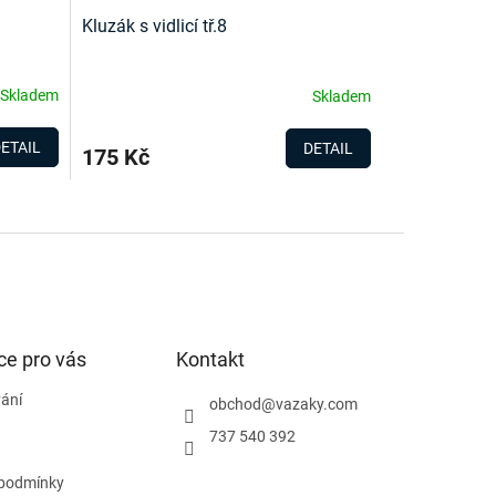
Kluzák s vidlicí tř.8
Skladem
Skladem
ETAIL
DETAIL
175 Kč
ce pro vás
Kontakt
ání
obchod
@
vazaky.com
737 540 392
podmínky