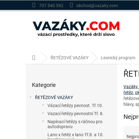
Přejít
737 540 392
obchod@vazaky.com
na
obsah
Domů
ŘETĚZOVÉ VAZÁKY
Lesnický program
P
ŘET
o
Přeskočit
s
Kategorie
kategorie
Vazáky ř
t
řetěz
,
ok
r
ŘETĚZOVÉ VAZÁKY
řetězov
a
hlavy, 
Vázací řetězy pevnost. Tř.10.
n
Vazací řetězy pevnostní Tř. 8.
n
Nejpr
í
Napínací řetězy s ráčnou pro
autodopravu
p
Ř
a
a
Lano x řetěz x lano Tř.8. a 10.
Nejpro