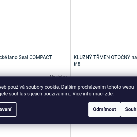
ické lano Seal COMPACT
KLUZNÝ TŘMEN OTOČNÝ na 
tř.8
Na dotaz
web používá soubory cookie. Dalším procházením tohoto webu
DETAIL
D
 Kč
261 Kč
jete souhlas s jejich používáním.. Více informací
zde
.
Kód:
6246
K
avení
Odmítnout
Souh