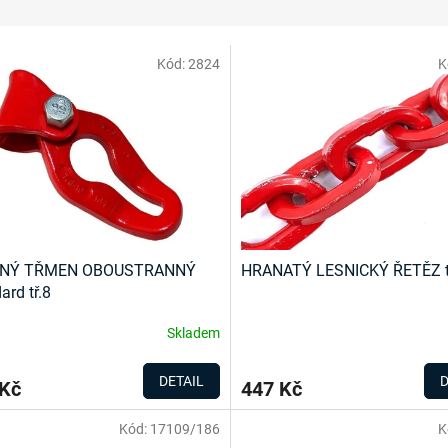
Kód:
2824
K
NÝ TŘMEN OBOUSTRANNÝ
HRANATÝ LESNICKÝ ŘETĚZ tř
ard tř.8
Skladem
DETAIL
D
 Kč
447 Kč
Kód:
17109/186
K