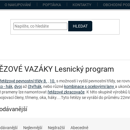
O NAKUPOVÁNÍ
POPTÁVKA
KONTAKTY
OBCHODNÍ PO
HLEDAT
ĚZOVÉ VAZÁKY Lesnický program
etězové pevnostní třídy 8.
,
10.
s možností i vyšší pevnostní třídy, se ro
o - hák
,
dvoj
až
čtyřhák
, nebo různé
kombinace s ocelovými lany
a ukonče
é prameny lze namontovat
řetězové zkracovače
. K této skupině výrobků
spojovací členy, třmeny, oka, háky....Tyto řetězy se vyrábí do průměru 2
odávanější
dávanější
Nejlevnější
Nejdražší
Abecedně