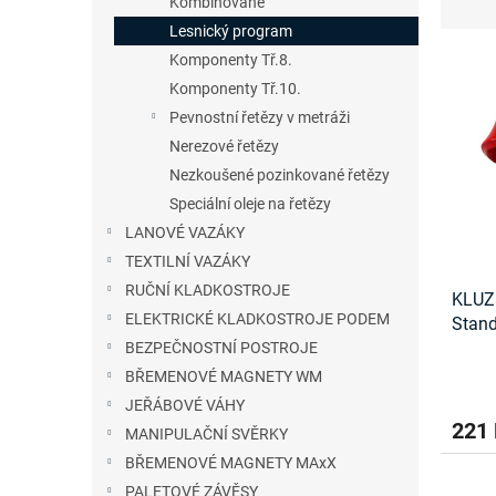
Kombinované
n
z
Lesnický program
e
e
V
l
n
Komponenty Tř.8.
ý
í
Komponenty Tř.10.
p
p
Pevnostní řetězy v metráži
i
r
Nerezové řetězy
s
o
Nezkoušené pozinkované řetězy
p
d
r
u
Speciální oleje na řetězy
o
k
LANOVÉ VAZÁKY
d
t
TEXTILNÍ VAZÁKY
u
ů
RUČNÍ KLADKOSTROJE
KLUZ
k
ELEKTRICKÉ KLADKOSTROJE PODEM
Stand
t
BEZPEČNOSTNÍ POSTROJE
ů
BŘEMENOVÉ MAGNETY WM
JEŘÁBOVÉ VÁHY
221
MANIPULAČNÍ SVĚRKY
BŘEMENOVÉ MAGNETY MAxX
PALETOVÉ ZÁVĚSY