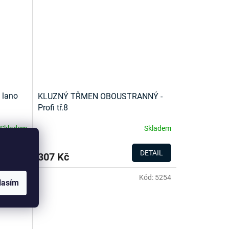
lano
KLUZNÝ TŘMEN OBOUSTRANNÝ -
Profi tř.8
Skladem
Skladem
ETAIL
DETAIL
307 Kč
ód:
5255
Kód:
5254
lasím