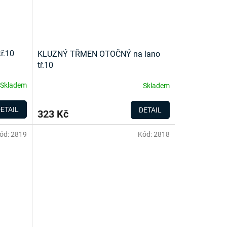
ř.10
KLUZNÝ TŘMEN OTOČNÝ na lano
tř.10
Skladem
Skladem
ETAIL
DETAIL
323 Kč
ód:
2819
Kód:
2818