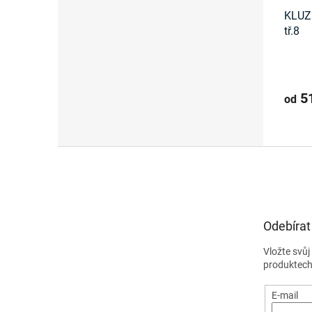
KLUZN
tř.8
51
od
Z
á
p
a
t
Odebírat
í
Vložte svů
produktech
E-mail