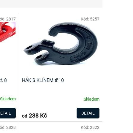
ód:
2817
Kód:
5257
. 8
HÁK S KLÍNEM tř.10
Skladem
Skladem
ETAIL
DETAIL
288 Kč
od
ód:
2823
Kód:
2822