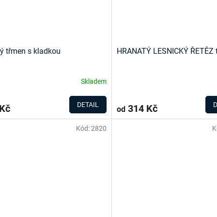
ý třmen s kladkou
HRANATÝ LESNICKÝ ŘETĚZ t
Skladem
DETAIL
D
 Kč
314 Kč
od
Kód:
2820
K