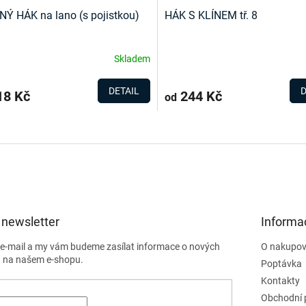
Ý HÁK na lano (s pojistkou)
HÁK S KLÍNEM tř. 8
Skladem
DETAIL
D
8 Kč
244 Kč
od
O
v
l
á
d
a
c
í
 newsletter
Informa
p
r
j e-mail a my vám budeme zasílat informace o nových
O nakupov
v
 na našem e-shopu.
Poptávka
k
Kontakty
y
v
Obchodní 