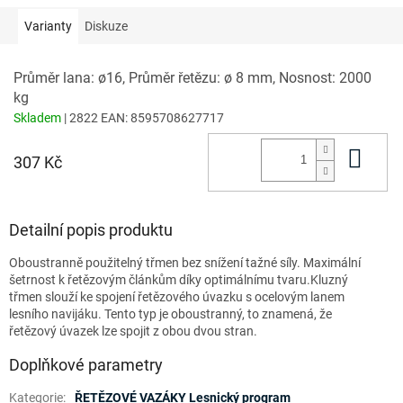
Varianty
Diskuze
Průměr lana: ø16, Průměr řetězu: ø 8 mm, Nosnost: 2000
kg
Skladem
| 2822
EAN:
8595708627717
Do 
307 Kč
Detailní popis produktu
Oboustranně použitelný třmen bez snížení tažné síly. Maximální
šetrnost k řetězovým článkům díky optimálnímu tvaru.Kluzný
třmen slouží ke spojení řetězového úvazku s ocelovým lanem
lesního navijáku. Tento typ je oboustranný, to znamená, že
řetězový úvazek lze spojit z obou dvou stran.
Doplňkové parametry
Kategorie
:
ŘETĚZOVÉ VAZÁKY Lesnický program