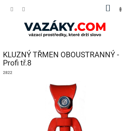
Přejít
NÁKUP
na
obsah
KOŠÍK
KLUZNÝ TŘMEN OBOUSTRANNÝ -
Profi tř.8
2822