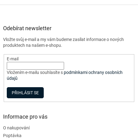
Z
á
p
a
Odebírat newsletter
t
Vložte svůj e-mail a my vám budeme zasílat informace o nových
í
produktech na našem e-shopu.
E-mail
Vložením e-mailu souhlasíte s
podmínkami ochrany osobních
údajů
PŘIHLÁSIT SE
Informace pro vás
O nakupování
Poptávka