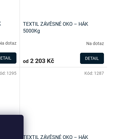
K
TEXTIL ZÁVĚSNÉ OKO – HÁK
5000Kg
Na dotaz
Na dotaz
ETAIL
DETAIL
2 203 Kč
od
ód:
1295
Kód:
1287
K
TEXTIL ZÁVĚSNÉ OKO – HÁK