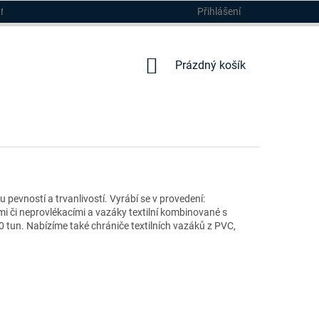
Přihlášení
DMÍNKY
NÁKUPNÍ
Prázdný košík
KOŠÍK
pevností a trvanlivostí. Vyrábí se v provedení:
i či neprovlékacími a vazáky textilní kombinované s
0 tun. Nabízíme také chrániče textilních vazáků z PVC,