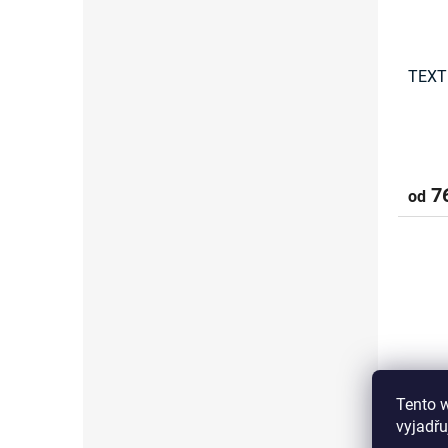
TEXT
76
od
Tento 
vyjadřu
TEXT