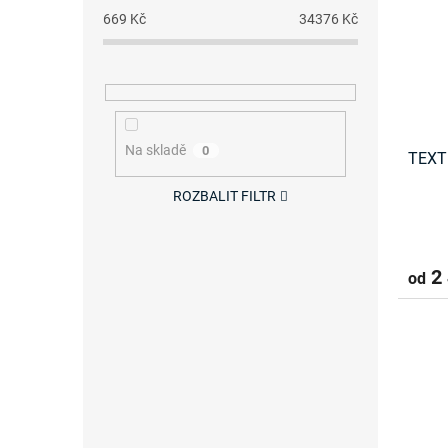
669
Kč
34376
Kč
Na skladě
0
TEXT
ROZBALIT FILTR
2 
od