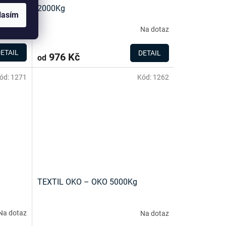
2000Kg
lasím
Na dotaz
Na dotaz
ETAIL
DETAIL
976 Kč
od
ód:
1271
Kód:
1262
TEXTIL OKO – OKO 5000Kg
Na dotaz
Na dotaz