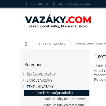
Přejít
737 540 392
obchod@vazaky.com
na
obsah
Domů
TEXTILNÍ VAZÁKY
Textilní vazací prostř
P
Text
o
Přeskočit
s
Kategorie
kategorie
Textilní
t
vinuté
s
r
ŘETĚZOVÉ VAZÁKY
vázacími
a
PU, ochr
LANOVÉ VAZÁKY
n
TEXTILNÍ VAZÁKY
n
í
Textilní vazací prostředky
p
Textilní vazáky dvoupramenné
a
Textilní vazáky čtyřpramenné