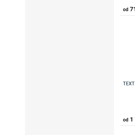
71
od
TEXT
1 
od