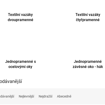
Textilní vazáky
Textilní vazáky
dvoupramenné
čtyřpramenné
Jednopramenné s
Jednopramenné
ocelovými oky
závěsné oko - hák
odávanější
dávanější
Nejlevnější
Nejdražší
Abecedně