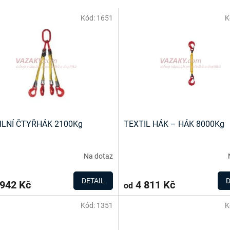
Kód:
1651
K
ILNÍ ČTYŘHÁK 2100Kg
TEXTIL HÁK – HÁK 8000Kg
Na dotaz
DETAIL
D
942 Kč
4 811 Kč
od
Kód:
1351
K