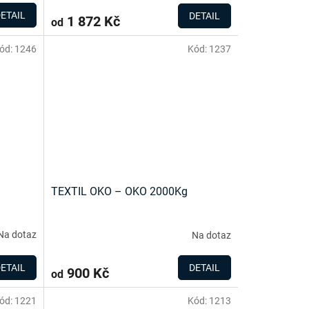
ETAIL
DETAIL
1 872 Kč
od
ód:
1246
Kód:
1237
TEXTIL OKO – OKO 2000Kg
Na dotaz
Na dotaz
ETAIL
DETAIL
900 Kč
od
ód:
1221
Kód:
1213