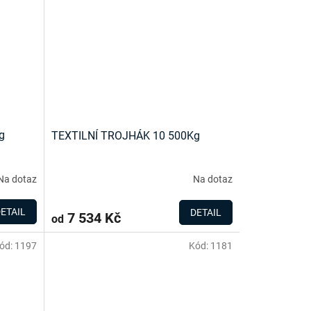
g
TEXTILNÍ TROJHÁK 10 500Kg
Na dotaz
Na dotaz
ETAIL
DETAIL
7 534 Kč
od
ód:
1197
Kód:
1181