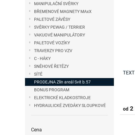
e
MANIPULAČNÍ SVĚRKY
V
n
BŘEMENOVÉ MAGNETY MAxX
ý
í
PALETOVÉ ZÁVĚSY
p
p
i
r
SVĚRKY PEWAG / TERRIER
s
o
VAKUOVÉ MANIPULÁTORY
p
d
PALETOVÉ VOZÍKY
r
u
TRAVERZY PRO VZV
o
k
C - HÁKY
d
t
u
SNĚHOVÉ ŘETĚZY
ů
TEXT
k
SÍTĚ
t
PRODEJNA Zlín areál Svit b.57
ů
BONUS PROGRAM
ELEKTRICKÉ KLADKOSTROJE
HYDRAULICKÉ ZVEDÁKY SLOUPKOVÉ
2 
od
Cena