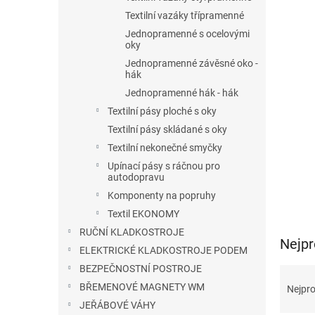
n
Textilní vazáky třípramenné
e
Jednopramenné s ocelovými
l
oky
Jednopramenné závěsné oko -
hák
Jednopramenné hák - hák
Textilní pásy ploché s oky
Textilní pásy skládané s oky
Textilní nekonečné smyčky
Upínací pásy s ráčnou pro
autodopravu
Komponenty na popruhy
Textil EKONOMY
RUČNÍ KLADKOSTROJE
Nejpr
ELEKTRICKÉ KLADKOSTROJE PODEM
BEZPEČNOSTNÍ POSTROJE
Ř
a
BŘEMENOVÉ MAGNETY WM
Nejpro
z
JEŘÁBOVÉ VÁHY