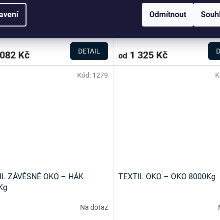
Kg
3000Kg
avení
Odmítnout
Souh
Na dotaz
DETAIL
D
082 Kč
1 325 Kč
od
Kód:
1279
K
IL ZÁVĚSNÉ OKO – HÁK
TEXTIL OKO – OKO 8000Kg
Kg
Na dotaz