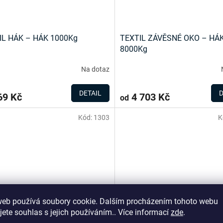
IL HÁK – HÁK 1000Kg
TEXTIL ZÁVĚSNÉ OKO – HÁ
8000Kg
Na dotaz
DETAIL
D
9 Kč
4 703 Kč
od
Kód:
1303
K
web používá soubory cookie. Dalším procházením tohoto webu
jete souhlas s jejich používáním.. Více informací
zde
.
IL ZÁVĚSNÉ OKO – HÁK
TEXTIL ZÁVĚSNÉ OKO – HÁ