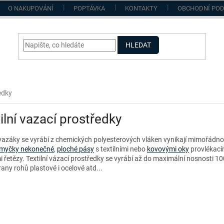
O NAKUPOVÁNÍ
POPTÁVKA
KONTAKTY
OBCHODNÍ PO
HLEDAT
edky
ilní vazací prostředky
 vazáky se vyrábí z chemických polyesterových vláken vynikají mimořádnou 
myčky nekonečné
,
ploché pásy
s textilními nebo
kovovými oky
provlékacím
 řetězy. Textilní vázací prostředky se vyrábí až do maximální nosnosti 10
any rohů plastové i ocelové atd...