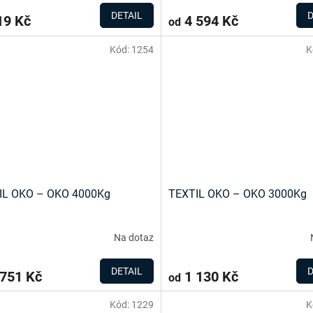
DETAIL
D
9 Kč
4 594 Kč
od
Kód:
1254
K
IL OKO – OKO 4000Kg
TEXTIL OKO – OKO 3000Kg
Na dotaz
DETAIL
D
751 Kč
1 130 Kč
od
Kód:
1229
K