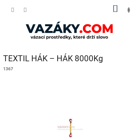
Přejít
NÁKUP
na
obsah
KOŠÍK
TEXTIL HÁK – HÁK 8000Kg
1367