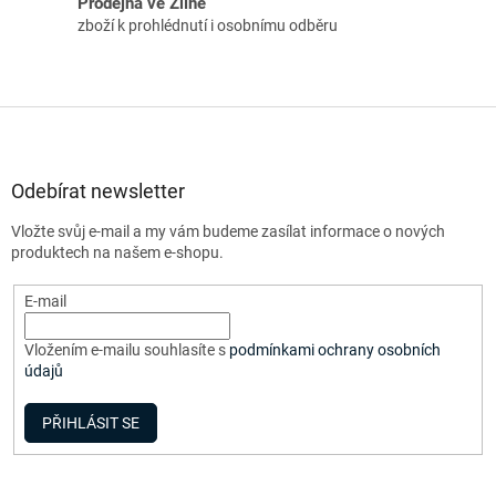
Prodejna ve Zlíně
zboží k prohlédnutí i osobnímu odběru
Z
á
p
a
Odebírat newsletter
t
Vložte svůj e-mail a my vám budeme zasílat informace o nových
í
produktech na našem e-shopu.
E-mail
Vložením e-mailu souhlasíte s
podmínkami ochrany osobních
údajů
PŘIHLÁSIT SE