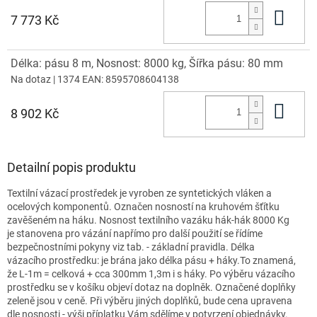
Do 
7 773 Kč
Délka: pásu 8 m, Nosnost: 8000 kg, Šířka pásu: 80 mm
Na dotaz
| 1374
EAN:
8595708604138
Do 
8 902 Kč
Detailní popis produktu
Textilní vázací prostředek je vyroben ze syntetických vláken a
ocelových komponentů. Označen nosností na kruhovém šťítku
zavěšeném na háku. Nosnost textilního vazáku hák-hák 8000 Kg
je stanovena pro vázání napřímo pro další použití se řídíme
bezpečnostními pokyny viz tab. - základní pravidla. Délka
vázacího prostředku: je brána jako délka pásu + háky.To znamená,
že L-1m = celková + cca 300mm 1,3m i s háky. Po výběru vázacího
prostředku se v košíku objeví dotaz na doplněk. Označené doplňky
zeleně jsou v ceně. Při výběru jiných doplňků, bude cena upravena
dle nosnosti - výši příplatku Vám sdělíme v potvrzení objednávky.