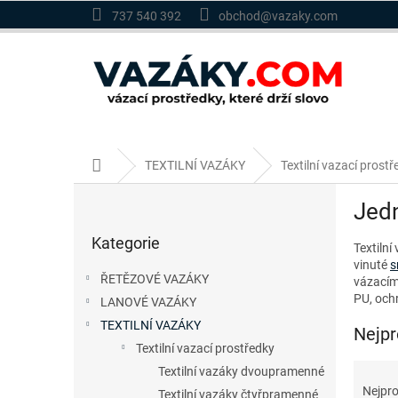
Přejít
737 540 392
obchod@vazaky.com
na
obsah
Domů
TEXTILNÍ VAZÁKY
Textilní vazací prostř
P
Jed
o
Přeskočit
s
Kategorie
kategorie
Textilní
t
vinuté
s
r
ŘETĚZOVÉ VAZÁKY
vázacími
a
PU, ochr
LANOVÉ VAZÁKY
n
TEXTILNÍ VAZÁKY
n
Nejpr
í
Textilní vazací prostředky
p
Ř
Textilní vazáky dvoupramenné
a
a
Nejpro
Textilní vazáky čtyřpramenné