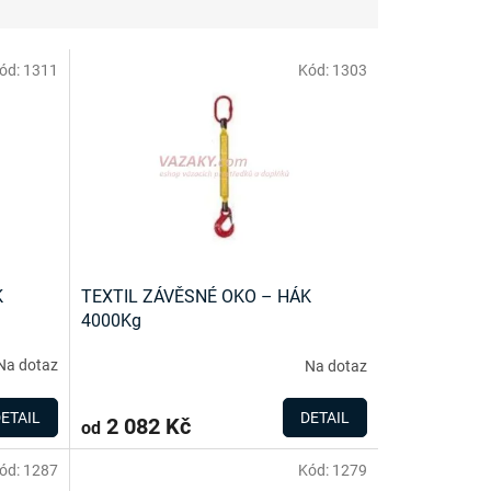
ód:
1311
Kód:
1303
K
TEXTIL ZÁVĚSNÉ OKO – HÁK
4000Kg
Na dotaz
Na dotaz
ETAIL
DETAIL
2 082 Kč
od
ód:
1287
Kód:
1279