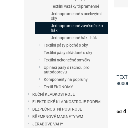
n
z
Textilní vazáky třípramenné
e
e
Jednopramenné s ocelovými
V
l
n
oky
ý
í
Jednopramenné závěsné oko -
p
p
hák
i
r
Jednopramenné hák - hák
s
o
Textilní pásy ploché s oky
p
d
r
u
Textilní pásy skládané s oky
o
k
Textilní nekonečné smyčky
d
t
Upínací pásy s ráčnou pro
u
ů
autodopravu
TEXT
k
Komponenty na popruhy
8000
t
Textil EKONOMY
ů
RUČNÍ KLADKOSTROJE
ELEKTRICKÉ KLADKOSTROJE PODEM
BEZPEČNOSTNÍ POSTROJE
4 
od
BŘEMENOVÉ MAGNETY WM
JEŘÁBOVÉ VÁHY