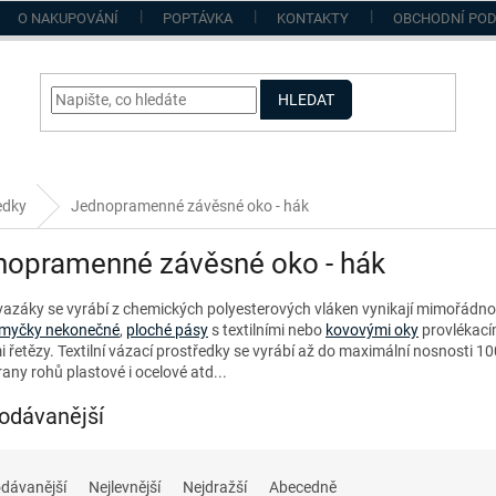
O NAKUPOVÁNÍ
POPTÁVKA
KONTAKTY
OBCHODNÍ PO
HLEDAT
edky
Jednopramenné závěsné oko - hák
nopramenné závěsné oko - hák
 vazáky se vyrábí z chemických polyesterových vláken vynikají mimořádnou 
myčky nekonečné
,
ploché pásy
s textilními nebo
kovovými oky
provlékacím
 řetězy. Textilní vázací prostředky se vyrábí až do maximální nosnosti 10
any rohů plastové i ocelové atd...
odávanější
dávanější
Nejlevnější
Nejdražší
Abecedně