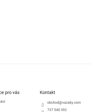
ce pro vás
Kontakt
ání
obchod
@
vazaky.com
737 540 392