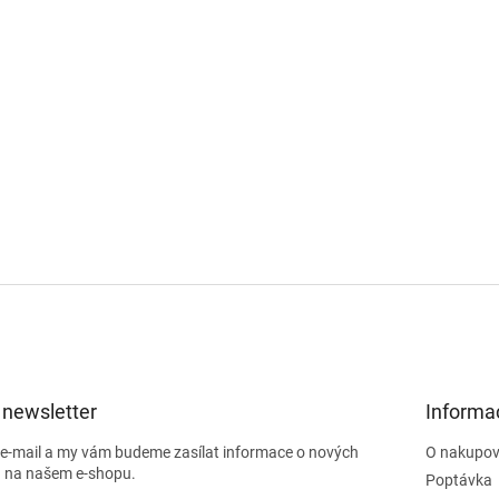
a
c
í
p
r
v
k
y
v
ý
p
i
s
u
 newsletter
Informa
j e-mail a my vám budeme zasílat informace o nových
O nakupov
 na našem e-shopu.
Poptávka