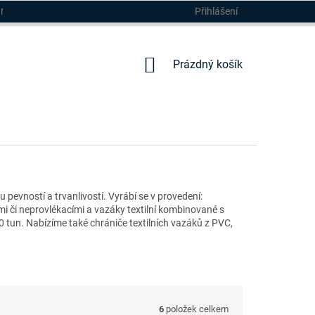
Přihlášení
DMÍNKY
NÁKUPNÍ
Prázdný košík
KOŠÍK
pevností a trvanlivostí. Vyrábí se v provedení:
i či neprovlékacími a vazáky textilní kombinované s
0 tun. Nabízíme také chrániče textilních vazáků z PVC,
6
položek celkem