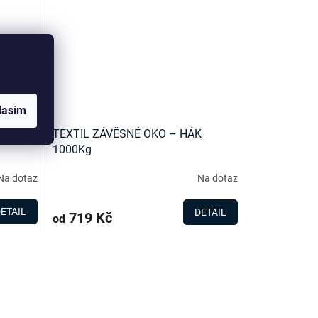
lasím
K
TEXTIL ZÁVĚSNÉ OKO – HÁK
1000Kg
Na dotaz
Na dotaz
ETAIL
DETAIL
719 Kč
od