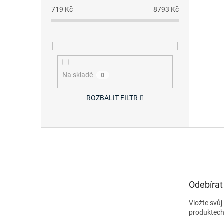
719
Kč
8793
Kč
Na skladě
0
ROZBALIT FILTR
Z
á
p
a
t
Odebírat
í
Vložte svů
produktech