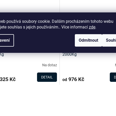
web používá soubory cookie. Dalším procházením tohoto webu
jete souhlas s jejich používáním.. Více informací
zde
.
avení
Odmítnout
Souh
IL ZÁVĚSNÉ OKO – HÁK
TEXTIL ZÁVĚSNÉ OKO – HÁ
Kg
2000Kg
Na dotaz
DETAIL
D
325 Kč
976 Kč
od
O
v
l
á
d