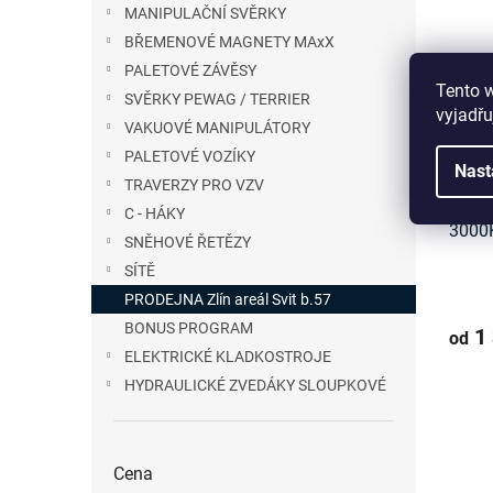
MANIPULAČNÍ SVĚRKY
BŘEMENOVÉ MAGNETY MAxX
PALETOVÉ ZÁVĚSY
Tento 
SVĚRKY PEWAG / TERRIER
vyjadřu
VAKUOVÉ MANIPULÁTORY
PALETOVÉ VOZÍKY
Nast
TRAVERZY PRO VZV
TEXT
C - HÁKY
3000
SNĚHOVÉ ŘETĚZY
SÍTĚ
PRODEJNA Zlín areál Svit b.57
BONUS PROGRAM
1 
od
ELEKTRICKÉ KLADKOSTROJE
HYDRAULICKÉ ZVEDÁKY SLOUPKOVÉ
Cena