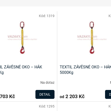
Kód:
1319
K
IL ZÁVĚSNÉ OKO – HÁK
TEXTIL ZÁVĚSNÉ OKO – HÁ
Kg
5000Kg
Na dotaz
DETAIL
D
703 Kč
2 203 Kč
od
Kód:
1295
K