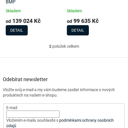
u
BMP
k
Skladem
Skladem
t
139 024 Kč
99 635 Kč
ů
od
od
DETAIL
DETAIL
2
položek celkem
O
v
l
Z
á
á
d
p
a
a
Odebírat newsletter
c
t
í
Vložte svůj e-mail a my vám budeme zasílat informace o nových
í
p
produktech na našem e-shopu.
r
v
E-mail
k
y
v
Vložením e-mailu souhlasíte s
podmínkami ochrany osobních
ý
údajů