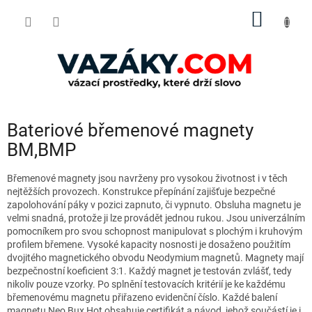
Přejít
NÁKUP
na
obsah
KOŠÍK
Bateriové břemenové magnety
BM,BMP
Břemenové magnety jsou navrženy pro vysokou životnost i v těch
nejtěžších provozech. Konstrukce přepínání zajišťuje bezpečné
zapolohování páky v pozici zapnuto, či vypnuto. Obsluha magnetu je
velmi snadná, protože ji lze provádět jednou rukou. Jsou univerzálním
pomocníkem pro svou schopnost manipulovat s plochým i kruhovým
profilem břemene. Vysoké kapacity nosnosti je dosaženo použitím
dvojitého magnetického obvodu Neodymium magnetů.
Magnety mají
bezpečnostní koeficient 3:1. Každý magnet je testován zvlášť, tedy
nikoliv pouze vzorky. Po splnění testovacích kritérií je ke každému
břemenovému magnetu přiřazeno evidenční číslo. Každé balení
magnetu Neo Bux Hot obsahuje certifikát a návod, jehož součástí je i