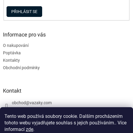
p
i
PŘIHLÁSIT SE
s
u
Informace pro vás
O nakupování
Poptávka
Kontakty
Obchodní podmínky
Kontakt
obchod
@
vazaky.com
737 540 392
Tento web používá soubory cookie. Dalším procházením
tohoto webu vyjadřujete souhlas s jejich používáním.. Více
informací
zde
.