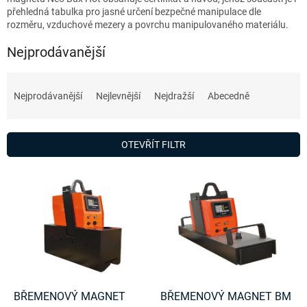
přehledná tabulka pro jasné určení bezpečné manipulace dle
rozměru, vzduchové mezery a povrchu manipulovaného materiálu.
Nejprodávanější
Ř
a
Nejprodávanější
Nejlevnější
Nejdražší
Abecedně
z
e
n
OTEVŘÍT FILTR
í
p
V
r
ý
o
p
d
i
u
s
k
p
t
r
ů
o
d
BŘEMENOVÝ MAGNET
BŘEMENOVÝ MAGNET BM