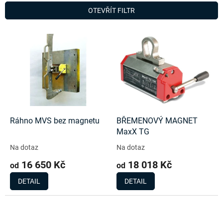
n
OTEVŘÍT FILTR
í
p
V
r
ý
o
p
d
i
u
s
k
p
t
r
ů
o
d
Ráhno MVS bez magnetu
BŘEMENOVÝ MAGNET
u
MaxX TG
k
Na dotaz
Na dotaz
t
16 650 Kč
18 018 Kč
ů
od
od
DETAIL
DETAIL