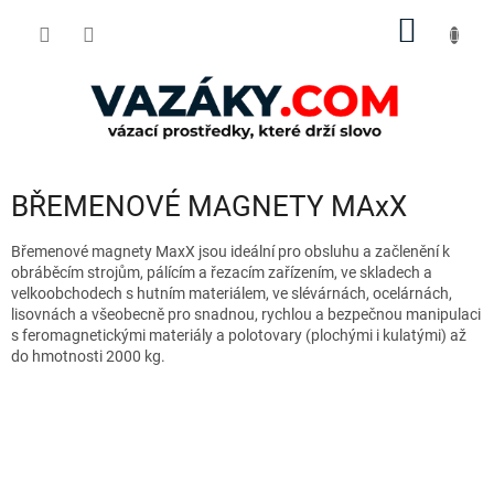
Přejít
NÁKUP
na
obsah
KOŠÍK
BŘEMENOVÉ MAGNETY MAxX
Břemenové magnety MaxX jsou ideální pro obsluhu a začlenění k
obráběcím strojům, pálícím a řezacím zařízením, ve skladech a
velkoobchodech s hutním materiálem, ve slévárnách, ocelárnách,
lisovnách a všeobecně pro snadnou, rychlou a bezpečnou manipulaci
s feromagnetickými materiály a polotovary (plochými i kulatými) až
do hmotnosti 2000 kg.