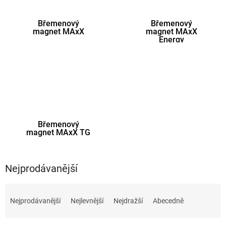
Břemenový
Břemenový
magnet MAxX
magnet MAxX
Energy
Břemenový
magnet MAxX TG
Nejprodávanější
Ř
a
Nejprodávanější
Nejlevnější
Nejdražší
Abecedně
z
e