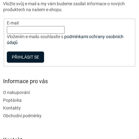
í
Vložte svůj e-mail a my vám budeme zasílat informace o nových
í
p
produktech na našem e-shopu.
r
v
E-mail
k
y
v
Vložením e-mailu souhlasíte s
podmínkami ochrany osobních
ý
údajů
p
i
PŘIHLÁSIT SE
s
u
Informace pro vás
O nakupování
Poptávka
Kontakty
Obchodní podmínky