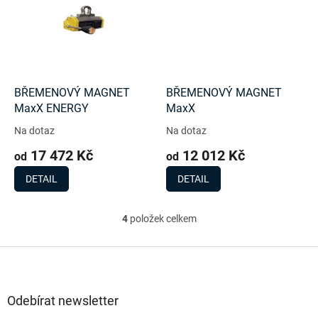
BŘEMENOVÝ MAGNET
BŘEMENOVÝ MAGNET
MaxX ENERGY
MaxX
Na dotaz
Na dotaz
17 472 Kč
12 012 Kč
od
od
DETAIL
DETAIL
4
položek celkem
O
v
l
Z
á
á
d
p
a
a
Odebírat newsletter
c
t