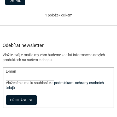
DETAIL
1
položek celkem
O
v
l
Z
á
á
d
p
a
a
Odebírat newsletter
c
t
í
Vložte svůj e-mail a my vám budeme zasílat informace o nových
í
p
produktech na našem e-shopu.
r
v
E-mail
k
y
v
Vložením e-mailu souhlasíte s
podmínkami ochrany osobních
ý
údajů
p
i
PŘIHLÁSIT SE
s
u