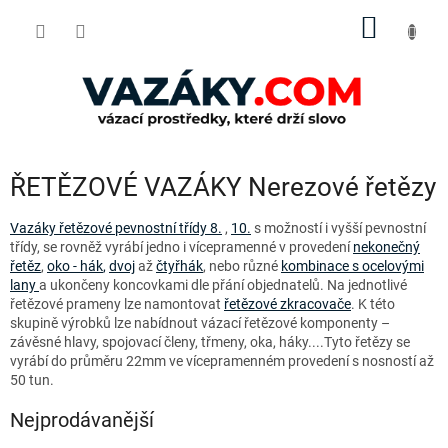
Přejít
NÁKUP
na
obsah
KOŠÍK
ŘETĚZOVÉ VAZÁKY Nerezové řetězy
Vazáky řetězové pevnostní třídy 8.
,
10.
s možností i vyšší pevnostní
třídy, se rovněž vyrábí jedno i vícepramenné v provedení
nekonečný
řetěz
,
oko - hák
,
dvoj
až
čtyřhák
, nebo různé
kombinace s ocelovými
lany
a ukončeny koncovkami dle přání objednatelů. Na jednotlivé
řetězové prameny lze namontovat
řetězové zkracovače
. K této
skupině výrobků lze nabídnout vázací řetězové komponenty –
závěsné hlavy, spojovací členy, třmeny, oka, háky....Tyto řetězy se
vyrábí do průměru 22mm ve vícepramenném provedení s nosností až
50 tun.
Nejprodávanější