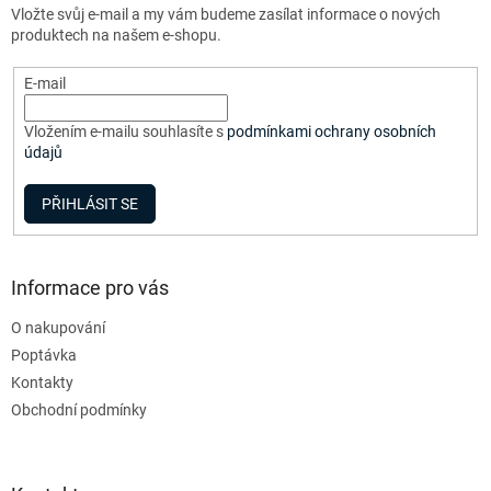
í
Vložte svůj e-mail a my vám budeme zasílat informace o nových
í
p
produktech na našem e-shopu.
r
v
E-mail
k
y
v
Vložením e-mailu souhlasíte s
podmínkami ochrany osobních
ý
údajů
p
i
PŘIHLÁSIT SE
s
u
Informace pro vás
O nakupování
Poptávka
Kontakty
Obchodní podmínky