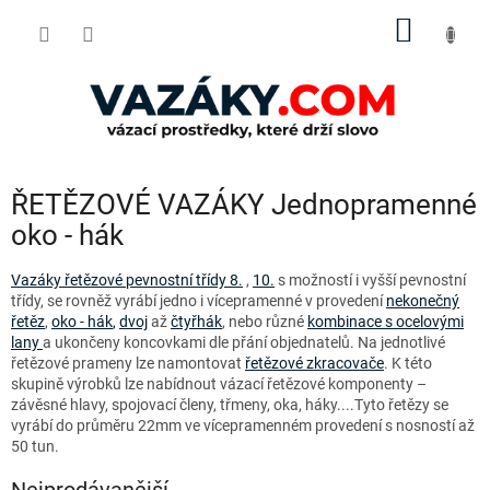
Přejít
NÁKUP
na
obsah
KOŠÍK
ŘETĚZOVÉ VAZÁKY Jednopramenné
oko - hák
Vazáky řetězové pevnostní třídy 8.
,
10.
s možností i vyšší pevnostní
třídy, se rovněž vyrábí jedno i vícepramenné v provedení
nekonečný
řetěz
,
oko - hák
,
dvoj
až
čtyřhák
, nebo různé
kombinace s ocelovými
lany
a ukončeny koncovkami dle přání objednatelů. Na jednotlivé
řetězové prameny lze namontovat
řetězové zkracovače
. K této
skupině výrobků lze nabídnout vázací řetězové komponenty –
závěsné hlavy, spojovací členy, třmeny, oka, háky....Tyto řetězy se
vyrábí do průměru 22mm ve vícepramenném provedení s nosností až
50 tun.
Nejprodávanější