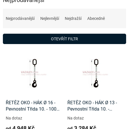
Ř
a
Nejprodávanější
Nejlevnější
Nejdražší
Abecedně
z
e
n
OTEVŘÍT FILTR
í
p
V
r
ý
o
p
d
i
u
s
k
p
t
r
ů
o
d
ŘETĚZ OKO - HÁK Ø 16 -
ŘETĚZ OKO - HÁK Ø 13 -
u
Pevnostní Třida 10. - 10000
Pevnostní Třída 10. -
k
Kg
6700Kg
Na dotaz
Na dotaz
t
4 948 Kč
3 284 Kč
ů
od
od