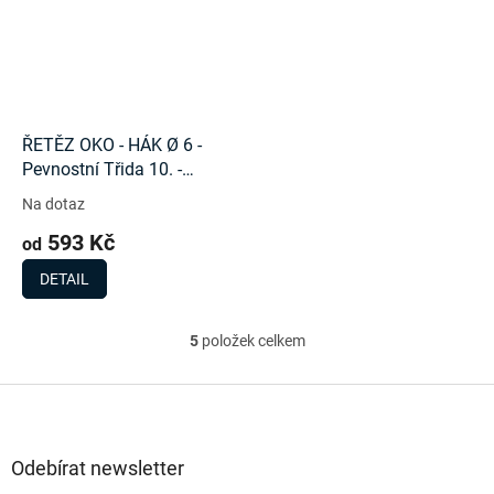
ŘETĚZ OKO - HÁK Ø 6 -
Pevnostní Třida 10. -
1400Kg
Na dotaz
593 Kč
od
DETAIL
5
položek celkem
O
v
l
Z
á
á
d
p
a
a
Odebírat newsletter
c
t