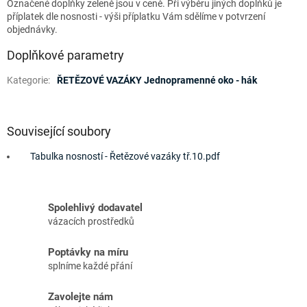
Označené doplňky zeleně jsou v ceně. Při výběru jiných doplňků je
příplatek dle nosnosti - výši příplatku Vám sdělíme v potvrzení
objednávky.
Doplňkové parametry
Kategorie
:
ŘETĚZOVÉ VAZÁKY Jednopramenné oko - hák
Související soubory
Tabulka nosností - Řetězové vazáky tř.10.pdf
Spolehlivý dodavatel
vázacích prostředků
Poptávky na míru
splníme každé přání
Zavolejte nám