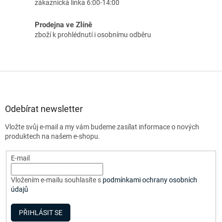
zákaznická linka 6:00-14:00
Prodejna ve Zlíně
zboží k prohlédnutí i osobnímu odběru
Z
á
p
a
Odebírat newsletter
t
Vložte svůj e-mail a my vám budeme zasílat informace o nových
í
produktech na našem e-shopu.
E-mail
Vložením e-mailu souhlasíte s
podmínkami ochrany osobních
údajů
PŘIHLÁSIT SE