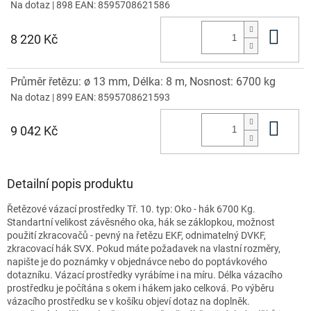
Na dotaz
| 898
EAN:
8595708621586
Do 
8 220 Kč
Průměr řetězu: ø 13 mm, Délka: 8 m, Nosnost: 6700 kg
Na dotaz
| 899
EAN:
8595708621593
Do 
9 042 Kč
Detailní popis produktu
Řetězové vázací prostředky Tř. 10. typ: Oko - hák 6700 Kg.
Standartní velikost závěsného oka, hák se záklopkou, možnost
použití zkracovačů - pevný na řetězu EKF, odnimatelný DVKF,
zkracovací hák SVX. Pokud máte požadavek na vlastní rozměry,
napište je do poznámky v objednávce nebo do poptávkového
dotazníku. Vázací prostředky vyrábíme i na míru. Délka vázacího
prostředku je počítána s okem i hákem jako celková. Po výběru
vázacího prostředku se v košíku objeví dotaz na doplněk.