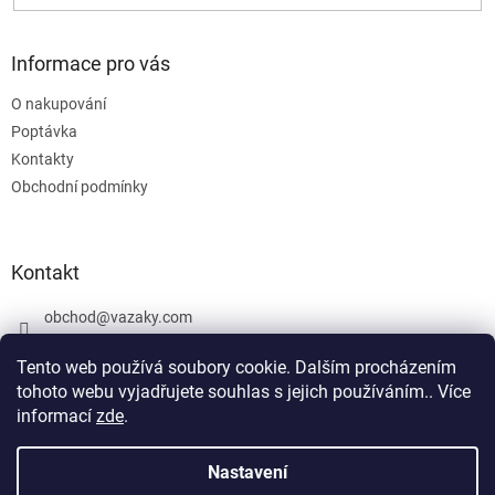
Informace pro vás
O nakupování
Poptávka
Kontakty
Obchodní podmínky
Kontakt
obchod
@
vazaky.com
737 540 392
Tento web používá soubory cookie. Dalším procházením
tohoto webu vyjadřujete souhlas s jejich používáním.. Více
informací
zde
.
U zboží které není skladem nemůžeme zaručit přesný termín
dodání včetně cen. Netýká se vázacích prostředků. Produkty, které
Nastavení
Vytvořil Shoptet
jsou označeny: skladem mohou být vyrobeny v den objednávky,