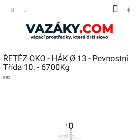
Přejít
NÁKUP
na
obsah
KOŠÍK
ŘETĚZ OKO - HÁK Ø 13 - Pevnostní
Třída 10. - 6700Kg
892