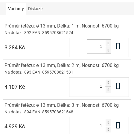
Varianty
Diskuze
Průměr řetězu: ø 13 mm, Délka: 1 m, Nosnost: 6700 kg
Na dotaz
| 892
EAN:
8595708621524
Do 
3 284 Kč
Průměr řetězu: ø 13 mm, Délka: 2 m, Nosnost: 6700 kg
Na dotaz
| 893
EAN:
8595708621531
Do 
4 107 Kč
Průměr řetězu: ø 13 mm, Délka: 3 m, Nosnost: 6700 kg
Na dotaz
| 894
EAN:
8595708621548
Do 
4 929 Kč