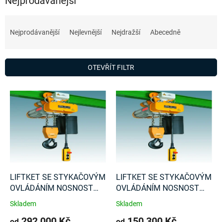
Nejprodávanější
Ř
a
Nejprodávanější
Nejlevnější
Nejdražší
Abecedně
z
e
n
OTEVŘÍT FILTR
í
p
V
r
ý
o
p
d
i
u
s
k
p
t
r
ů
o
d
LIFTKET SE STYKAČOVÝM
LIFTKET SE STYKAČOVÝM
u
OVLÁDÁNÍM NOSNOST
OVLÁDÁNÍM NOSNOST
k
10000 Kg
6300 Kg
Skladem
Skladem
t
292 000 Kč
150 300 Kč
ů
od
od