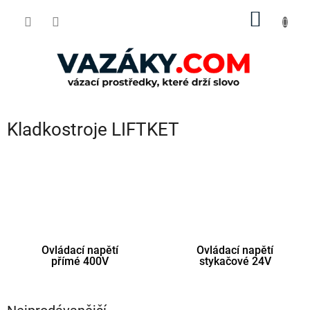
Přejít
NÁKUP
na
obsah
KOŠÍK
Kladkostroje LIFTKET
Ovládací napětí
Ovládací napětí
přímé 400V
stykačové 24V