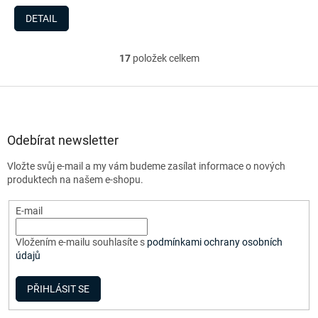
DETAIL
17
položek celkem
O
v
l
Z
á
á
d
p
a
a
Odebírat newsletter
c
t
í
Vložte svůj e-mail a my vám budeme zasílat informace o nových
í
p
produktech na našem e-shopu.
r
v
E-mail
k
y
v
Vložením e-mailu souhlasíte s
podmínkami ochrany osobních
ý
údajů
p
i
PŘIHLÁSIT SE
s
u