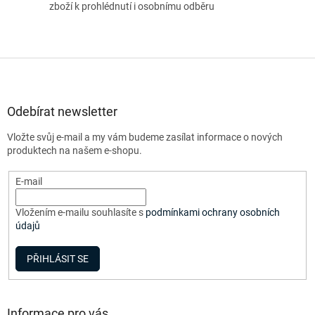
zboží k prohlédnutí i osobnímu odběru
Z
á
p
a
Odebírat newsletter
t
Vložte svůj e-mail a my vám budeme zasílat informace o nových
í
produktech na našem e-shopu.
E-mail
Vložením e-mailu souhlasíte s
podmínkami ochrany osobních
údajů
PŘIHLÁSIT SE
Informace pro vás