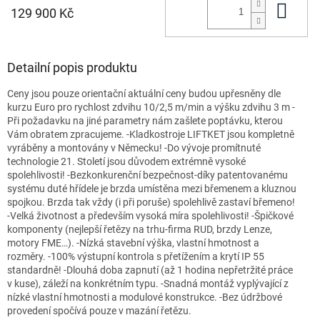
Do 
129 900 Kč
Detailní popis produktu
Ceny jsou pouze orientační aktuální ceny budou upřesněny dle
kurzu Euro pro rychlost zdvihu 10/2,5 m/min a výšku zdvihu 3 m -
Při požadavku na jiné parametry nám zašlete poptávku, kterou
Vám obratem zpracujeme. -Kladkostroje LIFTKET jsou kompletně
vyráběny a montovány v Německu! -Do vývoje promítnuté
technologie 21. Století jsou důvodem extrémně vysoké
spolehlivosti! -Bezkonkurenční bezpečnost-díky patentovanému
systému duté hřídele je brzda umístěna mezi břemenem a kluznou
spojkou. Brzda tak vždy (i při poruše) spolehlivě zastaví břemeno!
-Velká životnost a především vysoká míra spolehlivosti! -Špičkové
komponenty (nejlepší řetězy na trhu-firma RUD, brzdy Lenze,
motory FME…). -Nízká stavební výška, vlastní hmotnost a
rozměry. -100% výstupní kontrola s přetížením a krytí IP 55
standardně! -Dlouhá doba zapnutí (až 1 hodina nepřetržité práce
v kuse), záleží na konkrétním typu. -Snadná montáž vyplývající z
nízké vlastní hmotnosti a modulové konstrukce. -Bez údržbové
provedení spočívá pouze v mazání řetězu.