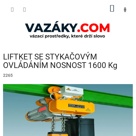
Přejít
NÁKUP
na
obsah
KOŠÍK
LIFTKET SE STYKAČOVÝM
OVLÁDÁNÍM NOSNOST 1600 Kg
2265