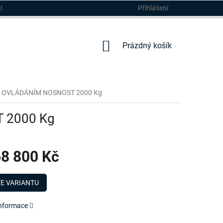
Přihlášení
DMÍNKY
NÁKUPNÍ
Prázdný košík
KOŠÍK
M OVLÁDÁNÍM NOSNOST 2000 Kg
 2000 Kg
8 800 Kč
E VARIANTU
informace