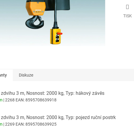
TISK
anty
Diskuze
 zdvihu 3 m, Nosnost: 2000 kg, Typ: hákový závěs
em
| 2268
EAN:
8595708639918
 zdvihu 3 m, Nosnost: 2000 kg, Typ: pojezd ruční postrk
em
| 2269
EAN:
8595708639925