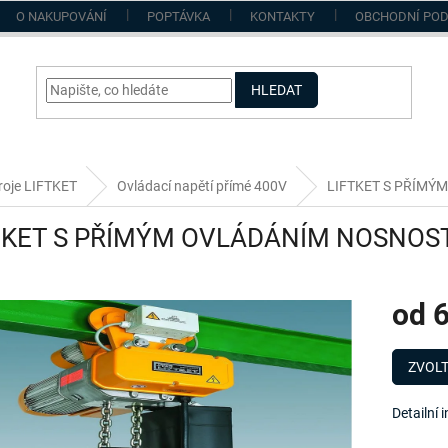
O NAKUPOVÁNÍ
POPTÁVKA
KONTAKTY
OBCHODNÍ PO
HLEDAT
roje LIFTKET
Ovládací napětí přímé 400V
LIFTKET S PŘÍMÝ
TKET S PŘÍMÝM OVLÁDÁNÍM NOSNOST
od
6
Měrná
cena:
ZVOLT
Detailní 