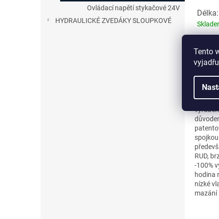
Ovládací napětí stykačové 24V
Délka:
HYDRAULICKÉ ZVEDÁKY SLOUPKOVÉ
Sklad
Tento 
vyjadřu
Detail
Ceny js
Nast
zdvihu 
poptávk
vyráběn
důvodem
patento
spojkou.
předevší
RUD, br
-100% vý
hodina n
nízké v
mazání 