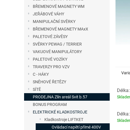
n
BŘEMENOVÉ MAGNETY WM
e
JEŘÁBOVÉ VÁHY
l
MANIPULAČNÍ SVĚRKY
BŘEMENOVÉ MAGNETY MAxX
PALETOVÉ ZÁVĚSY
SVĚRKY PEWAG / TERRIER
VAKUOVÉ MANIPULÁTORY
PALETOVÉ VOZÍKY
TRAVERZY PRO VZV
Vari
C - HÁKY
SNĚHOVÉ ŘETĚZY
SÍTĚ
Délka:
Sklad
PRODEJNA Zlín areál Svit b.57
BONUS PROGRAM
ELEKTRICKÉ KLADKOSTROJE
Délka:
Kladkostroje LIFTKET
Sklad
Ovládací napětí přímé 400V