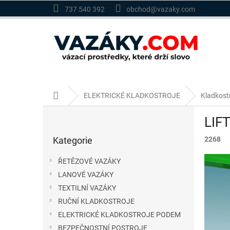
Přejít
737 540 392
obchod@vazaky.com
na
obsah
Domů
ELEKTRICKÉ KLADKOSTROJE
Kladkost
P
LIF
o
Přeskočit
s
Kategorie
2268
kategorie
t
r
ŘETĚZOVÉ VAZÁKY
a
LANOVÉ VAZÁKY
n
TEXTILNÍ VAZÁKY
n
í
RUČNÍ KLADKOSTROJE
p
ELEKTRICKÉ KLADKOSTROJE PODEM
a
BEZPEČNOSTNÍ POSTROJE