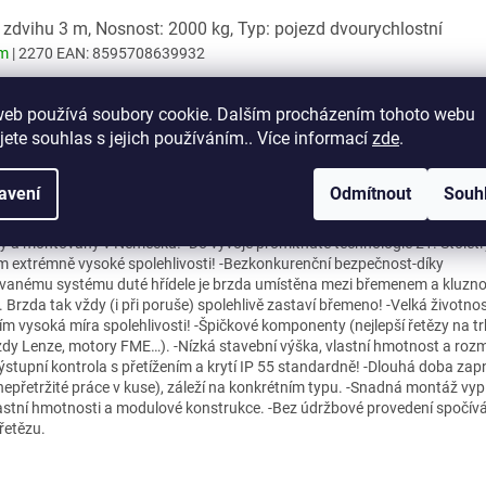
 zdvihu 3 m, Nosnost: 2000 kg, Typ: pojezd dvourychlostní
em
| 2270
EAN:
8595708639932
web používá soubory cookie. Dalším procházením tohoto webu
jete souhlas s jejich používáním.. Více informací
zde
.
ní popis produktu
ou pouze orientační aktuální ceny budou upřesněny dle kurzu Euro pro ry
avení
Odmítnout
Souh
3/0,75 m/min a výšku zdvihu 3 m - Při požadavku na jiné parametry nám 
u, kterou Vám obratem zpracujeme. -Kladkostroje LIFTKET jsou komplet
y a montovány v Německu! -Do vývoje promítnuté technologie 21. Století
 extrémně vysoké spolehlivosti! -Bezkonkurenční bezpečnost-díky
vanému systému duté hřídele je brzda umístěna mezi břemenem a kluzn
 Brzda tak vždy (i při poruše) spolehlivě zastaví břemeno! -Velká životnos
m vysoká míra spolehlivosti! -Špičkové komponenty (nejlepší řetězy na t
zdy Lenze, motory FME…). -Nízká stavební výška, vlastní hmotnost a rozm
stupní kontrola s přetížením a krytí IP 55 standardně! -Dlouhá doba zapn
epřetržité práce v kuse), záleží na konkrétním typu. -Snadná montáž vypl
lastní hmotnosti a modulové konstrukce. -Bez údržbové provedení spočív
řetězu.