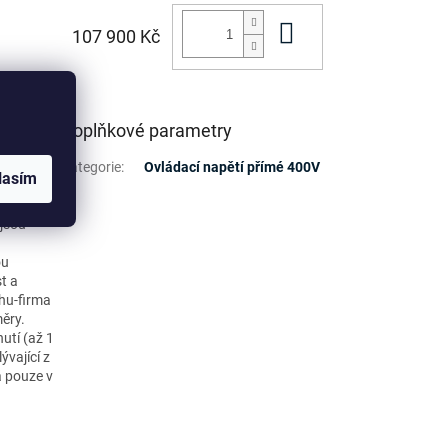
Do košíku
107 900 Kč
Doplňkové parametry
chlost
Kategorie
:
Ovládací napětí přímé 400V
lasím
zašlete
ně
 jsou
ou
t a
rhu-firma
ěry.
utí (až 1
ývající z
á pouze v