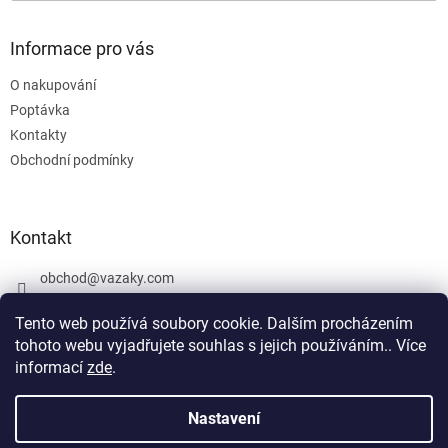
Informace pro vás
O nakupování
Poptávka
Kontakty
Obchodní podmínky
Kontakt
obchod
@
vazaky.com
737 540 392
Tento web používá soubory cookie. Dalším procházením
tohoto webu vyjadřujete souhlas s jejich používáním.. Více
informací
zde
.
U zboží které není skladem nemůžeme zaručit přesný termín
dodání včetně cen. Netýká se vázacích prostředků. Produkty, které
Nastavení
Vytvořil Shoptet
jsou označeny: skladem mohou být vyrobeny v den objednávky,
případně po dohodě objednány u výrobce jako zakázková výroba.