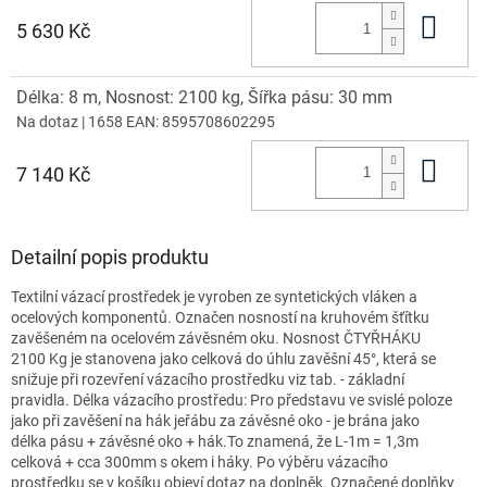
Do 
5 630 Kč
Délka: 8 m, Nosnost: 2100 kg, Šířka pásu: 30 mm
Na dotaz
| 1658
EAN:
8595708602295
Do 
7 140 Kč
Detailní popis produktu
Textilní vázací prostředek je vyroben ze syntetických vláken a
ocelových komponentů. Označen nosností na kruhovém šťítku
zavěšeném na ocelovém závěsném oku. Nosnost ČTYŘHÁKU
2100 Kg je stanovena jako celková do úhlu zavěšní 45°, která se
snižuje při rozevření vázacího prostředku viz tab. - základní
pravidla. Délka vázacího prostředu: Pro představu ve svislé poloze
jako při zavěšení na hák jeřábu za závěsné oko - je brána jako
délka pásu + závěsné oko + hák.To znamená, že L-1m = 1,3m
celková + cca 300mm s okem i háky. Po výběru vázacího
prostředku se v košíku objeví dotaz na doplněk. Označené doplňky