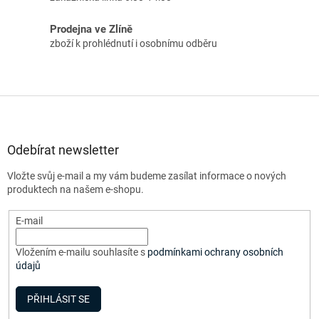
Prodejna ve Zlíně
zboží k prohlédnutí i osobnímu odběru
Z
á
p
a
Odebírat newsletter
t
Vložte svůj e-mail a my vám budeme zasílat informace o nových
í
produktech na našem e-shopu.
E-mail
Vložením e-mailu souhlasíte s
podmínkami ochrany osobních
údajů
PŘIHLÁSIT SE