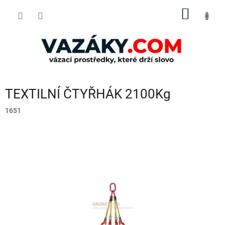
Přejít
NÁKUP
na
obsah
KOŠÍK
TEXTILNÍ ČTYŘHÁK 2100Kg
1651