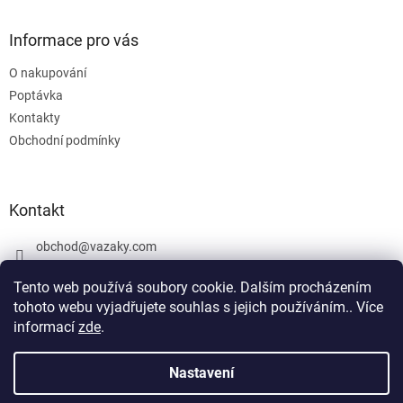
Informace pro vás
O nakupování
Poptávka
Kontakty
Obchodní podmínky
Kontakt
obchod
@
vazaky.com
737 540 392
Tento web používá soubory cookie. Dalším procházením
tohoto webu vyjadřujete souhlas s jejich používáním.. Více
informací
zde
.
U zboží které není skladem nemůžeme zaručit přesný termín
dodání včetně cen. Netýká se vázacích prostředků. Produkty, které
Nastavení
Vytvořil Shoptet
jsou označeny: skladem mohou být vyrobeny v den objednávky,
případně po dohodě objednány u výrobce jako zakázková výroba.