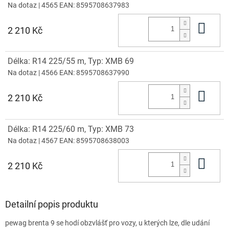
Na dotaz
| 4565
EAN:
8595708637983
Do 
2 210 Kč
Délka: R14 225/55 m, Typ: XMB 69
Na dotaz
| 4566
EAN:
8595708637990
Do 
2 210 Kč
Délka: R14 225/60 m, Typ: XMB 73
Na dotaz
| 4567
EAN:
8595708638003
Do 
2 210 Kč
Detailní popis produktu
pewag brenta 9 se hodí obzvlášť pro vozy, u kterých lze, dle udání