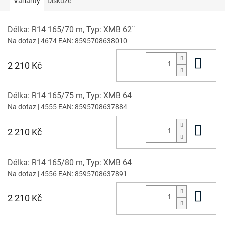
Varianty
Diskuze
Délka: R14 165/70 m, Typ: XMB 62¨
Na dotaz
| 4674
EAN:
8595708638010
Do 
2 210 Kč
Délka: R14 165/75 m, Typ: XMB 64
Na dotaz
| 4555
EAN:
8595708637884
Do 
2 210 Kč
Délka: R14 165/80 m, Typ: XMB 64
Na dotaz
| 4556
EAN:
8595708637891
Do 
2 210 Kč