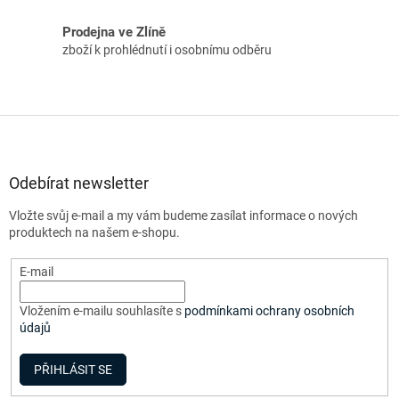
Prodejna ve Zlíně
zboží k prohlédnutí i osobnímu odběru
Z
á
p
a
Odebírat newsletter
t
Vložte svůj e-mail a my vám budeme zasílat informace o nových
í
produktech na našem e-shopu.
E-mail
Vložením e-mailu souhlasíte s
podmínkami ochrany osobních
údajů
PŘIHLÁSIT SE