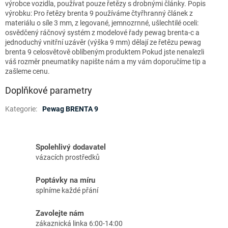
výrobce vozidla, používat pouze řetězy s drobnými články. Popis
výrobku: Pro řetězy brenta 9 používáme čtyřhranný článek z
materiálu o síle 3 mm, z legované, jemnozrnné, ušlechtilé oceli:
osvědčený ráčnový systém z modelové řady pewag brenta-c a
jednoduchý vnitřní uzávěr (výška 9 mm) dělají ze řetězu pewag
brenta 9 celosvětově oblíbeným produktem Pokud jste nenalezli
váš rozměr pneumatiky napište nám a my vám doporučíme tip a
zašleme cenu.
Doplňkové parametry
Kategorie
:
Pewag BRENTA 9
Spolehlivý dodavatel
vázacích prostředků
Poptávky na míru
splníme každé přání
Zavolejte nám
zákaznická linka 6:00-14:00