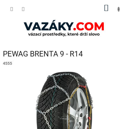
Přejít
NÁKUP
na
obsah
KOŠÍK
PEWAG BRENTA 9 - R14
4555