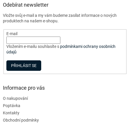
a
Odebírat newsletter
t
Vložte svůj e-mail a my vám budeme zasílat informace o nových
í
produktech na našem e-shopu.
E-mail
Vložením e-mailu souhlasíte s
podmínkami ochrany osobních
údajů
PŘIHLÁSIT SE
Informace pro vás
O nakupování
Poptávka
Kontakty
Obchodní podmínky