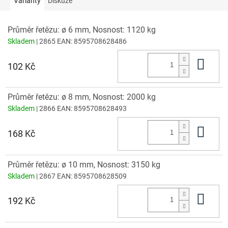
Varianty
Diskuze
Průměr řetězu: ø 6 mm, Nosnost: 1120 kg
Skladem
| 2865
EAN:
8595708628486
Do 
102 Kč
Průměr řetězu: ø 8 mm, Nosnost: 2000 kg
Skladem
| 2866
EAN:
8595708628493
Do 
168 Kč
Průměr řetězu: ø 10 mm, Nosnost: 3150 kg
Skladem
| 2867
EAN:
8595708628509
Do 
192 Kč