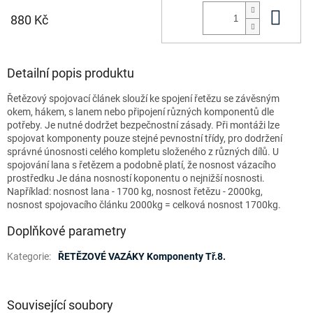
Do 
880 Kč
Detailní popis produktu
Řetězový spojovací článek slouží ke spojení řetězu se závěsným
okem, hákem, s lanem nebo připojení různých komponentů dle
potřeby. Je nutné dodržet bezpečnostní zásady. Při montáži lze
spojovat komponenty pouze stejné pevnostní třídy, pro dodržení
správné únosnosti celého kompletu složeného z různých dílů. U
spojování lana s řetězem a podobně platí, že nosnost vázacího
prostředku Je dána nosností koponentu o nejnižší nosnosti.
Například: nosnost lana - 1700 kg, nosnost řetězu - 2000kg,
nosnost spojovacího článku 2000kg = celková nosnost 1700kg.
Doplňkové parametry
Kategorie
:
ŘETĚZOVÉ VAZÁKY Komponenty Tř.8.
Související soubory