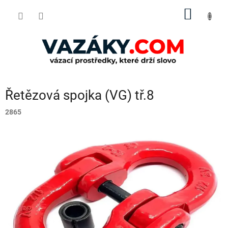
Přejít
NÁKUP
na
obsah
KOŠÍK
Řetězová spojka (VG) tř.8
2865