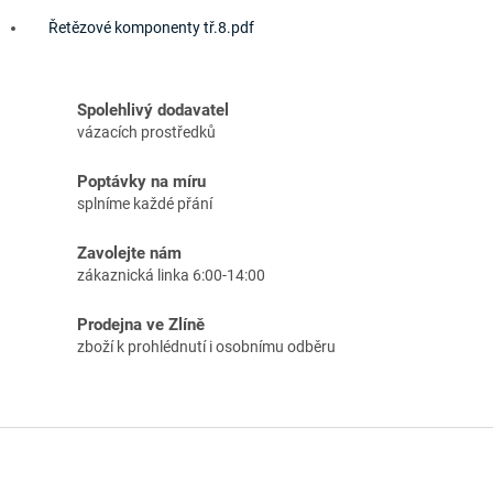
Řetězové komponenty tř.8.pdf
Spolehlivý dodavatel
vázacích prostředků
Poptávky na míru
splníme každé přání
Zavolejte nám
zákaznická linka 6:00-14:00
Prodejna ve Zlíně
zboží k prohlédnutí i osobnímu odběru
Z
á
p