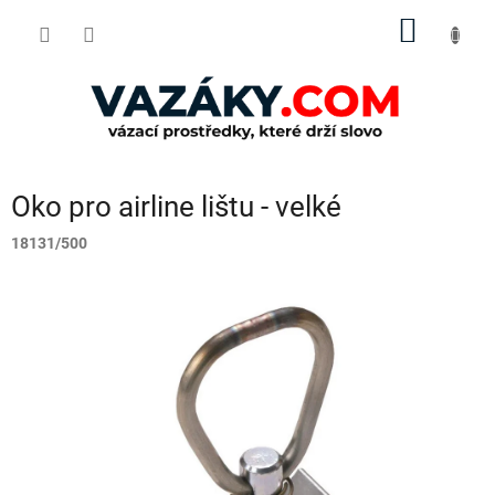
Přejít
NÁKUP
na
obsah
KOŠÍK
Oko pro airline lištu - velké
18131/500