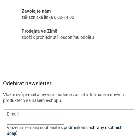
Zavolejte nám
zákaznická linka 6:00-14:00
Prodejna ve Zlíně
zboží k prohlédnutí i osobnímu odběru
Z
á
p
a
Odebírat newsletter
t
Vložte svůj e-mail a my vám budeme zasílat informace o nových
í
produktech na našem e-shopu.
E-mail
Vložením e-mailu souhlasíte s
podmínkami ochrany osobních
údajů