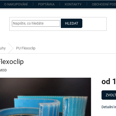
O NAKUPOVÁNÍ
POPTÁVKA
KONTAKTY
OBCHODNÍ PO
HLEDAT
uhy
PU Flexoclip
lexoclip
/MOD
od
1
Měrná
cena:
ZVOLT
Detailní 