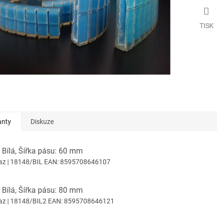
TISK
anty
Diskuze
 Bílá, Šířka pásu: 60 mm
az
| 18148/BIL
EAN:
8595708646107
 Bílá, Šířka pásu: 80 mm
az
| 18148/BIL2
EAN:
8595708646121