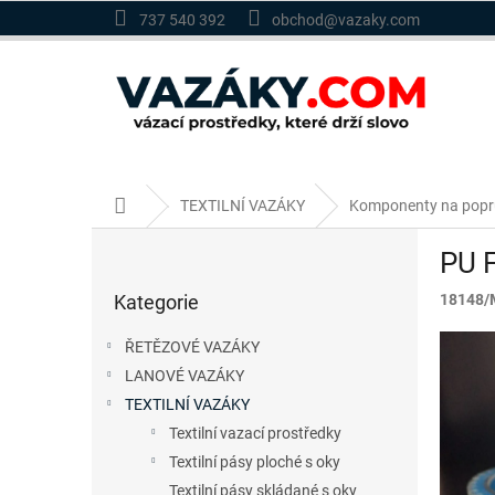
Přejít
737 540 392
obchod@vazaky.com
na
obsah
Domů
TEXTILNÍ VAZÁKY
Komponenty na popr
P
PU F
o
Přeskočit
s
Kategorie
18148
kategorie
t
r
ŘETĚZOVÉ VAZÁKY
a
LANOVÉ VAZÁKY
n
TEXTILNÍ VAZÁKY
n
í
Textilní vazací prostředky
p
Textilní pásy ploché s oky
a
Textilní pásy skládané s oky