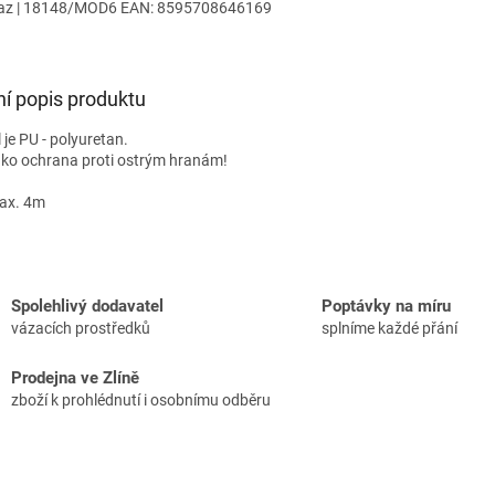
az
| 18148/MOD6
EAN:
8595708646169
ní popis produktu
 je PU - polyuretan.
jako ochrana proti ostrým hranám!
ax. 4m
Spolehlivý dodavatel
Poptávky na míru
vázacích prostředků
splníme každé přání
Prodejna ve Zlíně
zboží k prohlédnutí i osobnímu odběru