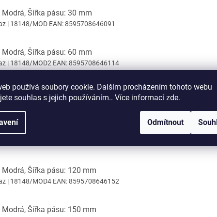
: Modrá, Šířka pásu: 30 mm
az
| 18148/MOD
EAN:
8595708646091
: Modrá, Šířka pásu: 60 mm
az
| 18148/MOD2
EAN:
8595708646114
web používá soubory cookie. Dalším procházením tohoto webu
: Modrá, Šířka pásu: 80 mm
jete souhlas s jejich používáním.. Více informací
zde
.
az
| 18148/MOD3
EAN:
8595708646138
avení
Odmítnout
Souh
: Modrá, Šířka pásu: 100 mm
az
| 18148/MOD5
EAN:
8595708646145
: Modrá, Šířka pásu: 120 mm
az
| 18148/MOD4
EAN:
8595708646152
: Modrá, Šířka pásu: 150 mm