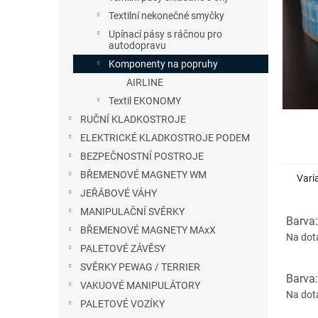
n
Textilní nekonečné smyčky
e
Upínací pásy s ráčnou pro
l
autodopravu
Komponenty na popruhy
AIRLINE
Textil EKONOMY
RUČNÍ KLADKOSTROJE
ELEKTRICKÉ KLADKOSTROJE PODEM
BEZPEČNOSTNÍ POSTROJE
BŘEMENOVÉ MAGNETY WM
Vari
JEŘÁBOVÉ VÁHY
MANIPULAČNÍ SVĚRKY
Barva:
BŘEMENOVÉ MAGNETY MAxX
Na dot
PALETOVÉ ZÁVĚSY
SVĚRKY PEWAG / TERRIER
Barva:
VAKUOVÉ MANIPULÁTORY
Na dot
PALETOVÉ VOZÍKY