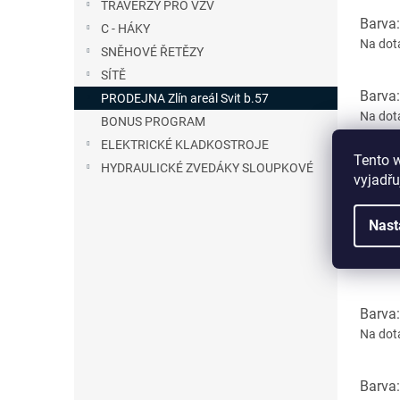
TRAVERZY PRO VZV
Barva
C - HÁKY
Na dot
SNĚHOVÉ ŘETĚZY
SÍTĚ
Barva
PRODEJNA Zlín areál Svit b.57
Na dot
BONUS PROGRAM
ELEKTRICKÉ KLADKOSTROJE
Tento 
Barva
HYDRAULICKÉ ZVEDÁKY SLOUPKOVÉ
vyjadřu
Na dot
Nast
Barva
Na dot
Barva
Na dot
Barva