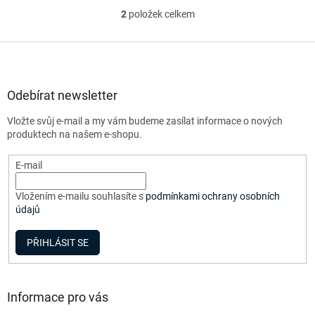
2
položek celkem
O
v
l
Z
á
á
d
p
a
a
Odebírat newsletter
c
t
í
Vložte svůj e-mail a my vám budeme zasílat informace o nových
í
p
produktech na našem e-shopu.
r
v
E-mail
k
y
v
Vložením e-mailu souhlasíte s
podmínkami ochrany osobních
ý
údajů
p
i
PŘIHLÁSIT SE
s
u
Informace pro vás