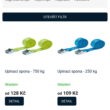
z
e
n
OTEVŘÍT FILTR
í
p
V
r
ý
o
p
d
i
u
s
k
p
t
r
ů
o
d
Upínací spona - 750 kg
Upínací spona - 250 kg
u
k
Skladem
Skladem
t
128 Kč
109 Kč
ů
od
od
DETAIL
DETAIL