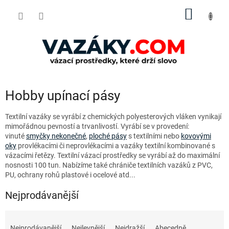
Přejít
NÁKUP
na
obsah
KOŠÍK
Hobby upínací pásy
Textilní vazáky se vyrábí z chemických polyesterových vláken vynikají
mimořádnou pevností a trvanlivostí. Vyrábí se v provedení:
vinuté
smyčky nekonečné
,
ploché pásy
s textilními nebo
kovovými
oky
provlékacími či neprovlékacími a vazáky textilní kombinované s
vázacími řetězy. Textilní vázací prostředky se vyrábí až do maximální
nosnosti 100 tun. Nabízíme také chrániče textilních vazáků z PVC,
PU, ochrany rohů plastové i ocelové atd...
Nejprodávanější
Ř
a
Nejprodávanější
Nejlevnější
Nejdražší
Abecedně