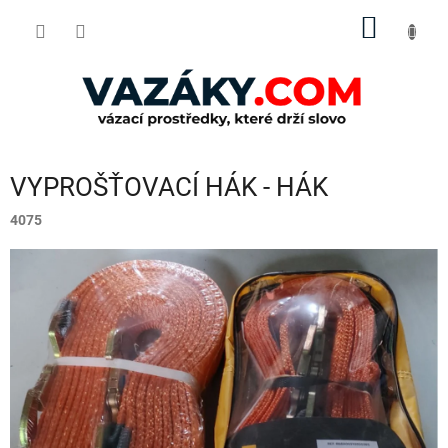
Přejít
NÁKUP
na
obsah
KOŠÍK
VYPROŠŤOVACÍ HÁK - HÁK
4075