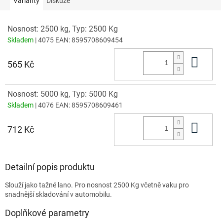
Varianty
Diskuze
Nosnost: 2500 kg, Typ: 2500 Kg
Skladem
| 4075
EAN:
8595708609454
Do 
565 Kč
Nosnost: 5000 kg, Typ: 5000 Kg
Skladem
| 4076
EAN:
8595708609461
Do 
712 Kč
Detailní popis produktu
Slouží jako tažné lano. Pro nosnost 2500 Kg včetně vaku pro
snadnější skladování v automobilu.
Doplňkové parametry