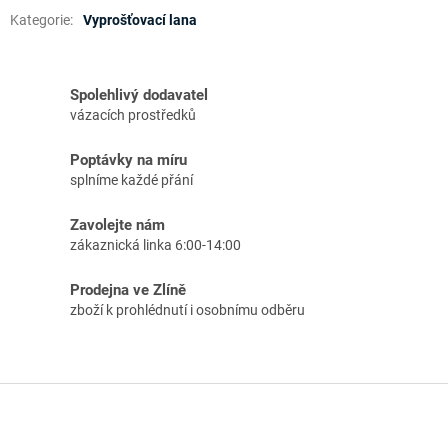
Kategorie
:
Vyprošťovací lana
Spolehlivý dodavatel
vázacích prostředků
Poptávky na míru
splníme každé přání
Zavolejte nám
zákaznická linka 6:00-14:00
Prodejna ve Zlíně
zboží k prohlédnutí i osobnímu odběru
Z
á
p