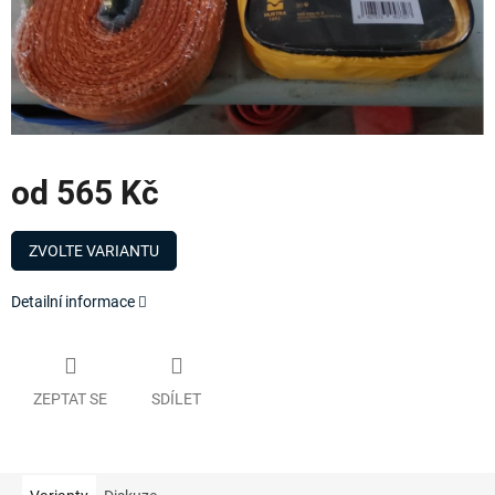
od
565 Kč
Měrná
cena:
ZVOLTE VARIANTU
Detailní informace
ZEPTAT SE
SDÍLET