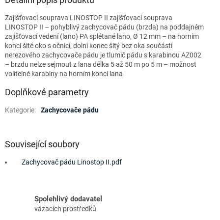
Zajišťovací souprava LINOSTOP II zajišťovací souprava
LINOSTOP II – pohyblivý zachycovač pádu (brzda) na poddajném
zajišťovací vedení (lano) PA splétané lano, Ø 12 mm – na horním
konci šité oko s očnicí, dolní konec šitý bez oka součástí
nerezového zachycovače pádu je tlumič pádu s karabinou AZ002
– brzdu nelze sejmout z lana délka 5 až 50 m po 5 m – možnost
volitelné karabiny na horním konci lana
Doplňkové parametry
Kategorie
:
Zachycovače pádu
Související soubory
Zachycovač pádu Linostop II.pdf
Spolehlivý dodavatel
vázacích prostředků