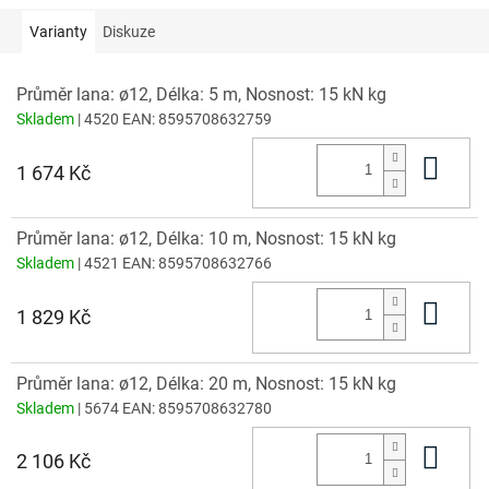
Varianty
Diskuze
Průměr lana: ø12, Délka: 5 m, Nosnost: 15 kN kg
Skladem
| 4520
EAN:
8595708632759
Do 
1 674 Kč
Průměr lana: ø12, Délka: 10 m, Nosnost: 15 kN kg
Skladem
| 4521
EAN:
8595708632766
Do 
1 829 Kč
Průměr lana: ø12, Délka: 20 m, Nosnost: 15 kN kg
Skladem
| 5674
EAN:
8595708632780
Do 
2 106 Kč