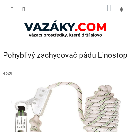
Přejít
NÁKUP
na
obsah
KOŠÍK
Pohyblivý zachycovač pádu Linostop
II
4520