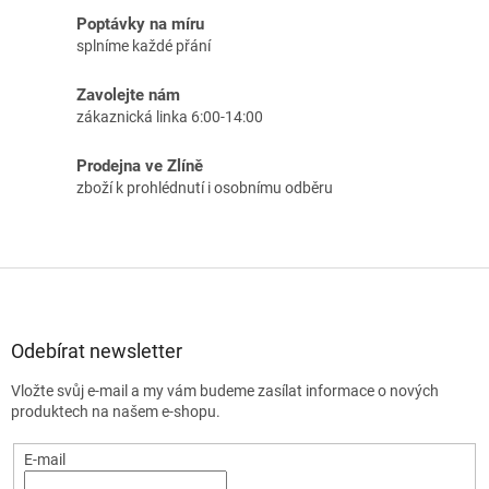
Poptávky na míru
splníme každé přání
Zavolejte nám
zákaznická linka 6:00-14:00
Prodejna ve Zlíně
zboží k prohlédnutí i osobnímu odběru
Z
á
p
a
Odebírat newsletter
t
Vložte svůj e-mail a my vám budeme zasílat informace o nových
í
produktech na našem e-shopu.
E-mail