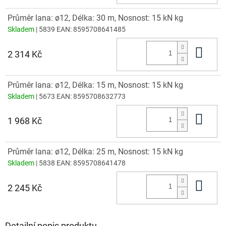
Průměr lana: ø12, Délka: 30 m, Nosnost: 15 kN kg
Skladem
| 5839
EAN:
8595708641485
Do 
2 314 Kč
Průměr lana: ø12, Délka: 15 m, Nosnost: 15 kN kg
Skladem
| 5673
EAN:
8595708632773
Do 
1 968 Kč
Průměr lana: ø12, Délka: 25 m, Nosnost: 15 kN kg
Skladem
| 5838
EAN:
8595708641478
Do 
2 245 Kč
Detailní popis produktu