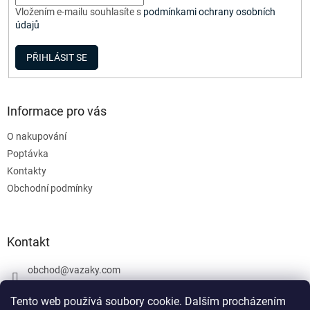
Vložením e-mailu souhlasíte s
podmínkami ochrany osobních
údajů
PŘIHLÁSIT SE
Informace pro vás
O nakupování
Poptávka
Kontakty
Obchodní podmínky
Kontakt
obchod
@
vazaky.com
737 540 392
Tento web používá soubory cookie. Dalším procházením