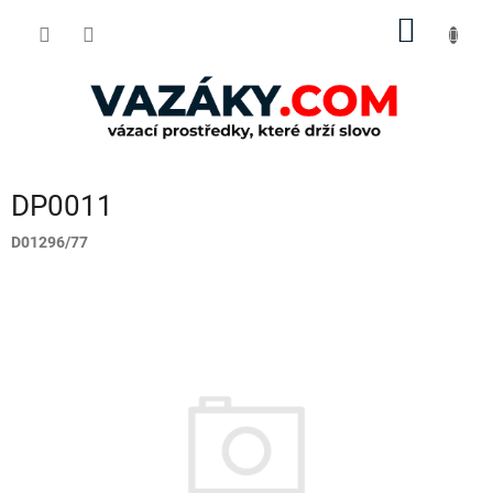
Přejít
NÁKUP
na
obsah
KOŠÍK
DP0011
D01296/77