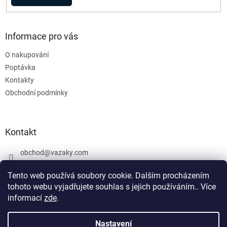
Informace pro vás
O nakupování
Poptávka
Kontakty
Obchodní podmínky
Kontakt
obchod
@
vazaky.com
737 540 392
Tento web používá soubory cookie. Dalším procházením
tohoto webu vyjadřujete souhlas s jejich používáním.. Více
informací
zde
.
U zboží které není skladem nemůžeme zaručit přesný termín
dodání včetně cen. Netýká se vázacích prostředků. Produkty, které
Nastavení
Vytvořil Shoptet
jsou označeny: skladem mohou být vyrobeny v den objednávky,