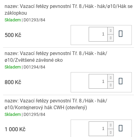
nazev: Vazací řetězy pevnostní Tř. 8./Hák - hák/ø10/Hák se
záklopkou
Skladem
| D01293/84
Do 
500 Kč
nazev: Vazací řetězy pevnostní Tř. 8./Hák - hák/
ø10/Zvětšené závěsné oko
Skladem
| D01294/84
Do 
800 Kč
nazev: Vazací řetězy pevnostní Tř. 8./Hák - hák/
ø10/Kontejnerový hák CWH (otevřený)
Skladem
| D01295/84
Do 
1 000 Kč