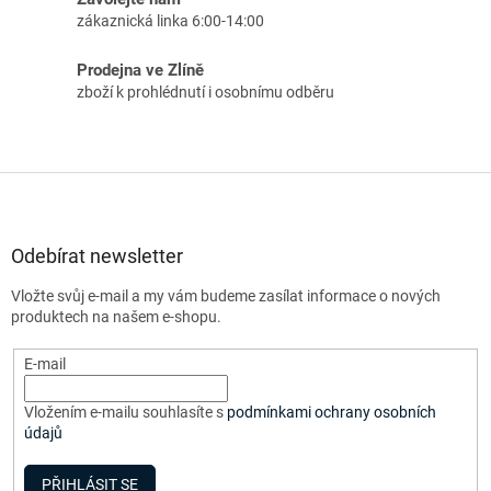
zákaznická linka 6:00-14:00
Prodejna ve Zlíně
zboží k prohlédnutí i osobnímu odběru
Z
á
p
a
Odebírat newsletter
t
Vložte svůj e-mail a my vám budeme zasílat informace o nových
í
produktech na našem e-shopu.
E-mail
Vložením e-mailu souhlasíte s
podmínkami ochrany osobních
údajů
PŘIHLÁSIT SE