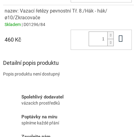
nazev: Vazací řetězy pevnostní Tř. 8./Hák - hák/
ø10/Zkracovače
Skladem
| D01296/84
Do 
460 Kč
Detailní popis produktu
Popis produktu není dostupný
Spolehlivý dodavatel
vázacích prostředků
Poptávky na míru
splníme každé přání
Zavolejte nám