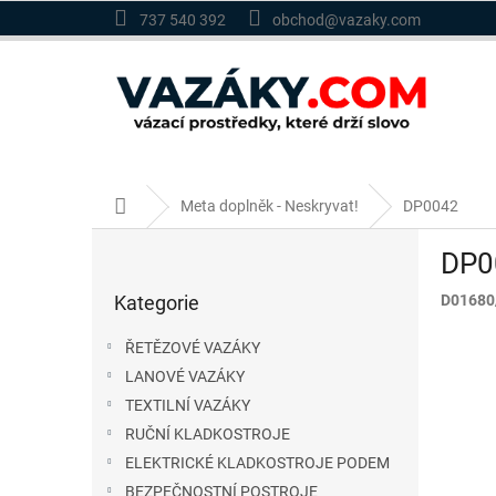
Přejít
737 540 392
obchod@vazaky.com
na
obsah
Domů
Meta doplněk - Neskryvat!
DP0042
P
DP0
o
Přeskočit
s
Kategorie
D01680
kategorie
t
r
ŘETĚZOVÉ VAZÁKY
a
LANOVÉ VAZÁKY
n
TEXTILNÍ VAZÁKY
n
í
RUČNÍ KLADKOSTROJE
p
ELEKTRICKÉ KLADKOSTROJE PODEM
a
BEZPEČNOSTNÍ POSTROJE