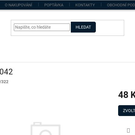
O NAKUPOVÁNÍ
POPTÁVKA
KONTAKTY
OBCHODNÍ PO
HLEDAT
042
/322
48 
Měrná
cena:
ZVOLT