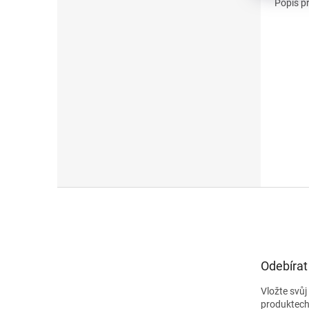
Popis p
Z
á
p
a
t
Odebírat
í
Vložte svů
produktech