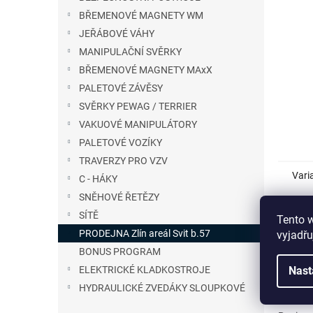
n
BŘEMENOVÉ MAGNETY WM
e
JEŘÁBOVÉ VÁHY
l
MANIPULAČNÍ SVĚRKY
BŘEMENOVÉ MAGNETY MAxX
PALETOVÉ ZÁVĚSY
SVĚRKY PEWAG / TERRIER
VAKUOVÉ MANIPULÁTORY
PALETOVÉ VOZÍKY
TRAVERZY PRO VZV
Vari
C - HÁKY
SNĚHOVÉ ŘETĚZY
SÍTĚ
nazev
Tento 
Sklad
PRODEJNA Zlín areál Svit b.57
vyjadřu
BONUS PROGRAM
Nast
ELEKTRICKÉ KLADKOSTROJE
HYDRAULICKÉ ZVEDÁKY SLOUPKOVÉ
Detail