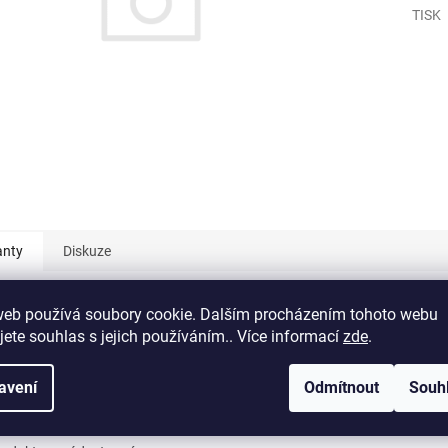
TISK
anty
Diskuze
: Lanové vázací prostředky/Oko - oko/ø10/Očnice
web používá soubory cookie. Dalším procházením tohoto webu
em
| D01680/329
jete souhlas s jejich používáním.. Více informací
zde
.
avení
Odmítnout
Souh
ní popis produktu