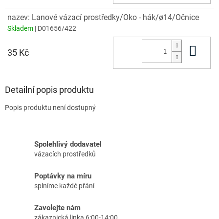
nazev: Lanové vázací prostředky/Oko - hák/ø14/Očnice
Skladem
| D01656/422
Do 
35 Kč
Detailní popis produktu
Popis produktu není dostupný
Spolehlivý dodavatel
vázacích prostředků
Poptávky na míru
splníme každé přání
Zavolejte nám
zákaznická linka 6:00-14:00