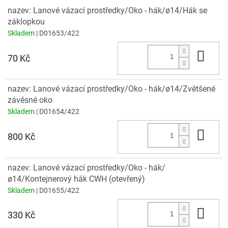
nazev: Lanové vázací prostředky/Oko - hák/ø14/Hák se
záklopkou
Skladem
| D01653/422
Do 
70 Kč
nazev: Lanové vázací prostředky/Oko - hák/ø14/Zvětšené
závěsné oko
Skladem
| D01654/422
Do 
800 Kč
nazev: Lanové vázací prostředky/Oko - hák/
ø14/Kontejnerový hák CWH (otevřený)
Skladem
| D01655/422
Do 
330 Kč