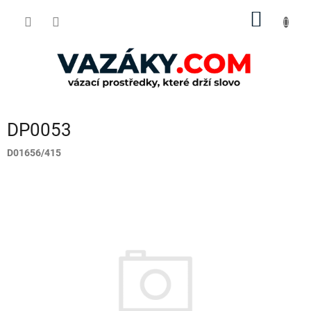
Přejít
NÁKUP
na
obsah
KOŠÍK
DP0053
D01656/415