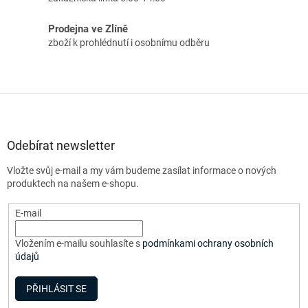
Prodejna ve Zlíně
zboží k prohlédnutí i osobnímu odběru
Z
á
p
a
Odebírat newsletter
t
Vložte svůj e-mail a my vám budeme zasílat informace o nových
í
produktech na našem e-shopu.
E-mail
Vložením e-mailu souhlasíte s
podmínkami ochrany osobních
údajů
PŘIHLÁSIT SE