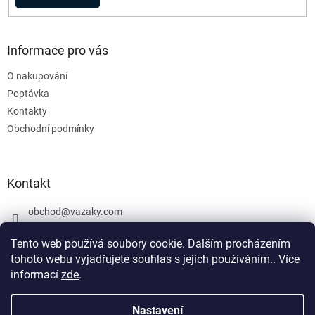
Informace pro vás
O nakupování
Poptávka
Kontakty
Obchodní podmínky
Kontakt
obchod
@
vazaky.com
737 540 392
Tento web používá soubory cookie. Dalším procházením
tohoto webu vyjadřujete souhlas s jejich používáním.. Více
informací
zde
.
U zboží které není skladem nemůžeme zaručit přesný termín
dodání včetně cen. Netýká se vázacích prostředků. Produkty, které
Nastavení
Vytvořil Shoptet
jsou označeny: skladem mohou být vyrobeny v den objednávky,