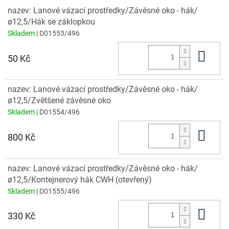
nazev: Lanové vázací prostředky/Závěsné oko - hák/
ø12,5/Hák se záklopkou
Skladem
| D01553/496
Do 
50 Kč
nazev: Lanové vázací prostředky/Závěsné oko - hák/
ø12,5/Zvětšené závěsné oko
Skladem
| D01554/496
Do 
800 Kč
nazev: Lanové vázací prostředky/Závěsné oko - hák/
ø12,5/Kontejnerový hák CWH (otevřený)
Skladem
| D01555/496
Do 
330 Kč