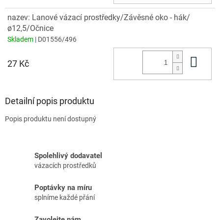
nazev: Lanové vázací prostředky/Závěsné oko - hák/
ø12,5/Očnice
Skladem
| D01556/496
Do 
27 Kč
Detailní popis produktu
Popis produktu není dostupný
Spolehlivý dodavatel
vázacích prostředků
Poptávky na míru
splníme každé přání
Zavolejte nám