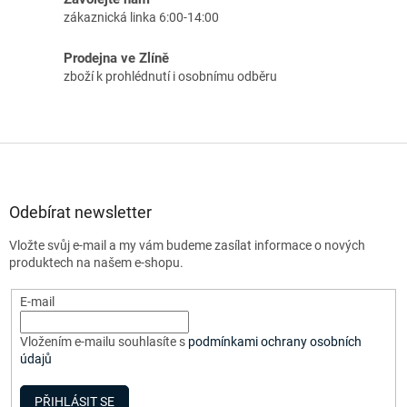
zákaznická linka 6:00-14:00
Prodejna ve Zlíně
zboží k prohlédnutí i osobnímu odběru
Z
á
p
a
Odebírat newsletter
t
Vložte svůj e-mail a my vám budeme zasílat informace o nových
í
produktech na našem e-shopu.
E-mail
Vložením e-mailu souhlasíte s
podmínkami ochrany osobních
údajů
PŘIHLÁSIT SE