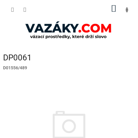
Přejít
NÁKUP
na
obsah
KOŠÍK
DP0061
D01556/489