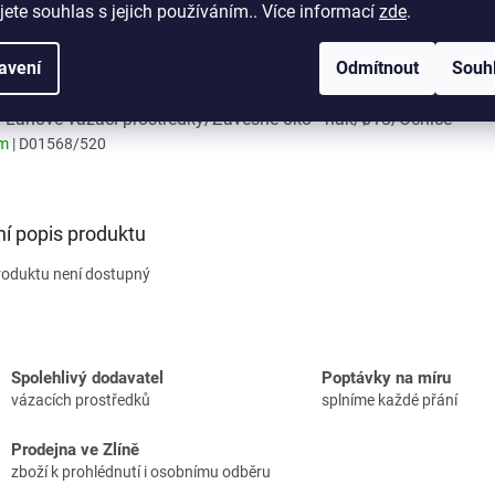
jete souhlas s jejich používáním.. Více informací
zde
.
 Lanové vázací prostředky/Závěsné oko - hák/
ontejnerový hák CWH (otevřený)
em
avení
| D01567/520
Odmítnout
Souh
: Lanové vázací prostředky/Závěsné oko - hák/ø18/Očnice
em
| D01568/520
ní popis produktu
roduktu není dostupný
Spolehlivý dodavatel
Poptávky na míru
vázacích prostředků
splníme každé přání
Prodejna ve Zlíně
zboží k prohlédnutí i osobnímu odběru