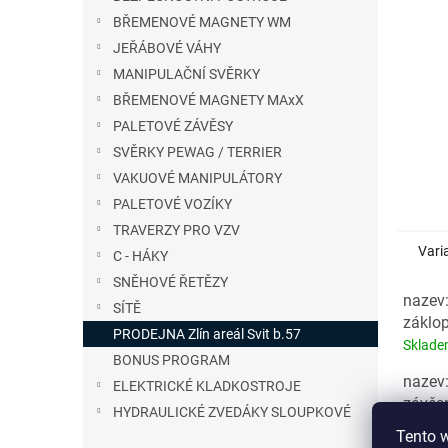
n
BŘEMENOVÉ MAGNETY WM
e
JEŘÁBOVÉ VÁHY
l
MANIPULAČNÍ SVĚRKY
BŘEMENOVÉ MAGNETY MAxX
PALETOVÉ ZÁVĚSY
SVĚRKY PEWAG / TERRIER
VAKUOVÉ MANIPULÁTORY
PALETOVÉ VOZÍKY
TRAVERZY PRO VZV
Vari
C - HÁKY
SNĚHOVÉ ŘETĚZY
nazev
SÍTĚ
záklo
PRODEJNA Zlín areál Svit b.57
Sklad
BONUS PROGRAM
nazev
ELEKTRICKÉ KLADKOSTROJE
závěs
HYDRAULICKÉ ZVEDÁKY SLOUPKOVÉ
Sklad
Tento 