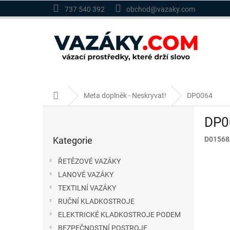
Přejít
737 540 392
obchod@vazaky.com
na
obsah
Domů
Meta doplněk - Neskryvat!
DP0064
P
DP0
o
Přeskočit
s
Kategorie
D01568
kategorie
t
r
ŘETĚZOVÉ VAZÁKY
a
LANOVÉ VAZÁKY
n
TEXTILNÍ VAZÁKY
n
í
RUČNÍ KLADKOSTROJE
p
ELEKTRICKÉ KLADKOSTROJE PODEM
a
BEZPEČNOSTNÍ POSTROJE