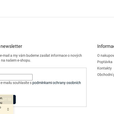
 newsletter
Informa
j e-mail a my vám budeme zasílat informace o nových
O nakupov
 na našem e-shopu.
Poptávka
Kontakty
Obchodní 
e-mailu souhlasíte s
podmínkami ochrany osobních
en.
ÁSIT SE
ou
o