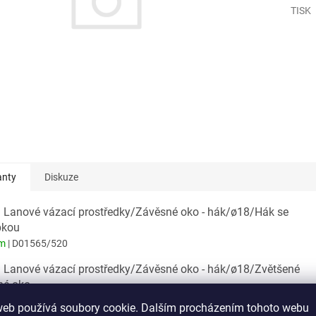
TISK
anty
Diskuze
: Lanové vázací prostředky/Závěsné oko - hák/ø18/Hák se
pkou
em
| D01565/520
: Lanové vázací prostředky/Závěsné oko - hák/ø18/Zvětšené
né oko
em
| D01566/520
web používá soubory cookie. Dalším procházením tohoto webu