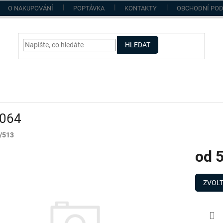
O NAKUPOVÁNÍ
POPTÁVKA
KONTAKTY
OBCHODNÍ PO
HLEDAT
064
/513
od
5
Měrná
cena:
ZVOLT