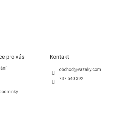
ce pro vás
Kontakt
ání
obchod
@
vazaky.com
737 540 392
podmínky