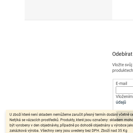
Z
á
p
a
t
Odebírat
í
Vložte svů
produktech
E-mail
Vložením 
údajů
U zboží které není skladem nemůžeme zaručit přesný termín dodání včetně c
PŘIHL
Netýká se vázacích prostředků. Produkty, které jsou označeny: skladem moh
být vyrobeny v den objednávky, případně po dohodě objednány u výrobce jak
zakázková výroba. Všechny ceny jsou uvedeny bez DPH. Zboží nad 35 Kg