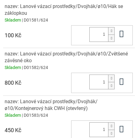
nazev: Lanové vázací prostředky/Dvojhák/ø10/Hák se
záklopkou
Skladem
| D01581/624
Do 
100 Kč
nazev: Lanové vázací prostředky/Dvojhák/ø10/Zvětšené
závěsné oko
Skladem
| D01582/624
Do 
800 Kč
nazev: Lanové vázací prostředky/Dvojhák/
ø10/Kontejnerový hák CWH (otevřený)
Skladem
| D01583/624
Do 
450 Kč