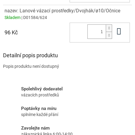
nazev: Lanové vázací prostředky/Dvojhák/ø10/Očnice
Skladem
| D01584/624
Do 
96 Kč
Detailní popis produktu
Popis produktu není dostupný
Spolehlivý dodavatel
vázacích prostředků
Poptávky na míru
splníme každé přání
Zavolejte nám
zákaznická linka 6:00-14:00