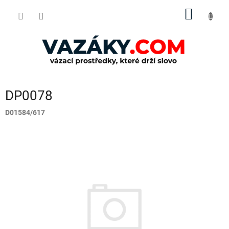
Přejít
NÁKUP
na
obsah
KOŠÍK
DP0078
D01584/617