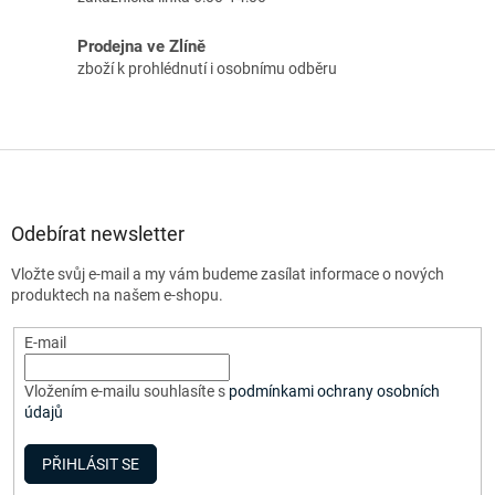
Prodejna ve Zlíně
zboží k prohlédnutí i osobnímu odběru
Z
á
p
a
Odebírat newsletter
t
Vložte svůj e-mail a my vám budeme zasílat informace o nových
í
produktech na našem e-shopu.
E-mail
Vložením e-mailu souhlasíte s
podmínkami ochrany osobních
údajů
PŘIHLÁSIT SE