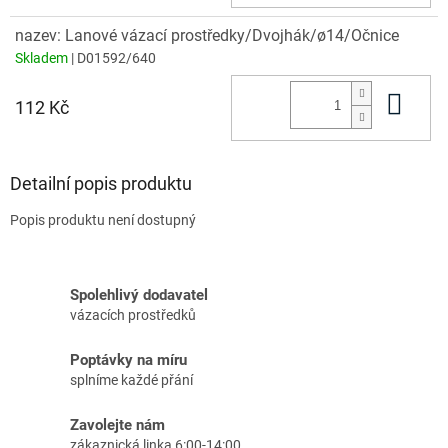
nazev: Lanové vázací prostředky/Dvojhák/ø14/Očnice
Skladem
| D01592/640
Do 
112 Kč
Detailní popis produktu
Popis produktu není dostupný
Spolehlivý dodavatel
vázacích prostředků
Poptávky na míru
splníme každé přání
Zavolejte nám
zákaznická linka 6:00-14:00