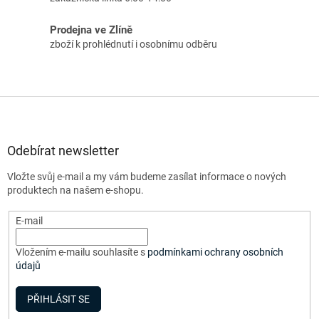
Prodejna ve Zlíně
zboží k prohlédnutí i osobnímu odběru
Z
á
p
a
Odebírat newsletter
t
Vložte svůj e-mail a my vám budeme zasílat informace o nových
í
produktech na našem e-shopu.
E-mail
Vložením e-mailu souhlasíte s
podmínkami ochrany osobních
údajů
PŘIHLÁSIT SE