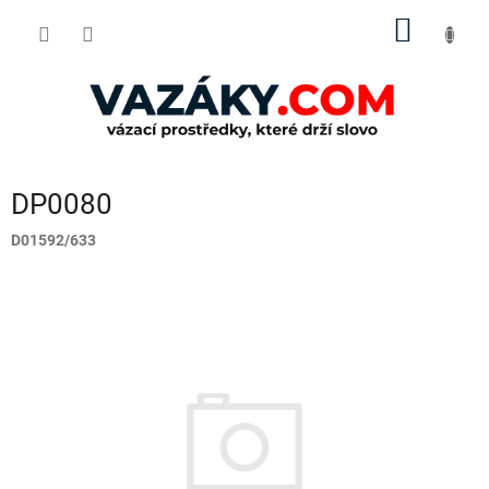
Přejít
NÁKUP
na
obsah
KOŠÍK
DP0080
D01592/633