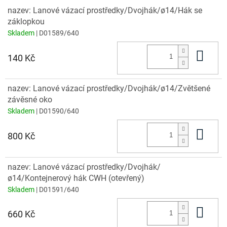
nazev: Lanové vázací prostředky/Dvojhák/ø14/Hák se
záklopkou
Skladem
| D01589/640
Do 
140 Kč
nazev: Lanové vázací prostředky/Dvojhák/ø14/Zvětšené
závěsné oko
Skladem
| D01590/640
Do 
800 Kč
nazev: Lanové vázací prostředky/Dvojhák/
ø14/Kontejnerový hák CWH (otevřený)
Skladem
| D01591/640
Do 
660 Kč