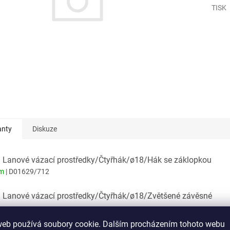
TISK
anty
Diskuze
: Lanové vázací prostředky/Čtyřhák/ø18/Hák se záklopkou
em
| D01629/712
: Lanové vázací prostředky/Čtyřhák/ø18/Zvětšené závěsné
em
| D01630/712
web používá soubory cookie. Dalším procházením tohoto webu