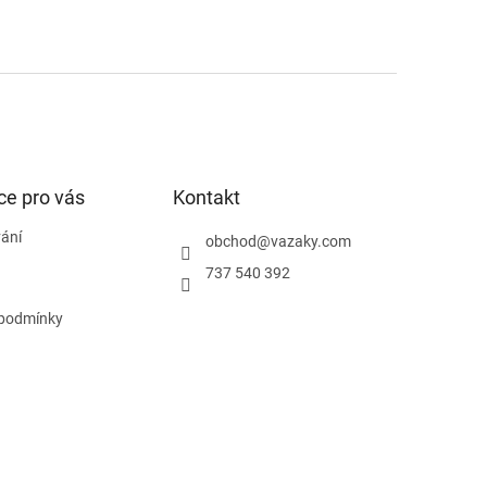
ce pro vás
Kontakt
ání
obchod
@
vazaky.com
737 540 392
podmínky