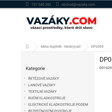
Přejít
737 540 392
obchod@vazaky.com
na
obsah
Domů
Meta doplněk - Neskryvat!
DP0089
P
DP0
o
Přeskočit
s
Kategorie
D01629
kategorie
t
r
ŘETĚZOVÉ VAZÁKY
a
LANOVÉ VAZÁKY
n
TEXTILNÍ VAZÁKY
n
í
RUČNÍ KLADKOSTROJE
p
ELEKTRICKÉ KLADKOSTROJE PODEM
a
BEZPEČNOSTNÍ POSTROJE