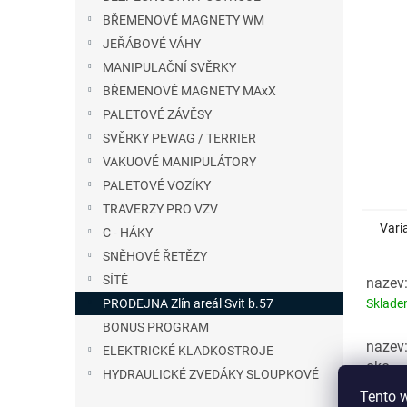
n
BŘEMENOVÉ MAGNETY WM
e
JEŘÁBOVÉ VÁHY
l
MANIPULAČNÍ SVĚRKY
BŘEMENOVÉ MAGNETY MAxX
PALETOVÉ ZÁVĚSY
SVĚRKY PEWAG / TERRIER
VAKUOVÉ MANIPULÁTORY
PALETOVÉ VOZÍKY
TRAVERZY PRO VZV
Vari
C - HÁKY
SNĚHOVÉ ŘETĚZY
SÍTĚ
nazev
Sklad
PRODEJNA Zlín areál Svit b.57
BONUS PROGRAM
nazev
ELEKTRICKÉ KLADKOSTROJE
oko
HYDRAULICKÉ ZVEDÁKY SLOUPKOVÉ
Sklad
Tento 