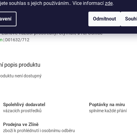
jete souhlas s jejich používáním.. Více informací
zde
.
: Lanové vázací prostředky/Čtyřhák/ø18/Kontejnerový hák
otevřený)
em
avení
| D01631/712
Odmítnout
Souh
: Lanové vázací prostředky/Čtyřhák/ø18/Očnice
em
| D01632/712
ní popis produktu
roduktu není dostupný
Spolehlivý dodavatel
Poptávky na míru
vázacích prostředků
splníme každé přání
Prodejna ve Zlíně
zboží k prohlédnutí i osobnímu odběru