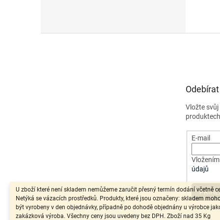
Z
á
p
a
t
Odebírat
í
Vložte svů
produktech
E-mail
Vložením 
údajů
U zboží které není skladem nemůžeme zaručit přesný termín dodání včetně c
PŘIHL
Netýká se vázacích prostředků. Produkty, které jsou označeny: skladem moh
být vyrobeny v den objednávky, případně po dohodě objednány u výrobce jak
zakázková výroba. Všechny ceny jsou uvedeny bez DPH. Zboží nad 35 Kg