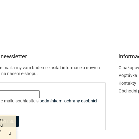
 newsletter
Informa
j e-mail a my vám budeme zasílat informace o nových
O nakupov
 na našem e-shopu.
Poptávka
Kontakty
Obchodní 
e-mailu souhlasíte s
podmínkami ochrany osobních
en.
ÁSIT SE
ou
o