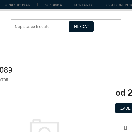
O NAKUPOVÁNÍ
POPTÁVKA
KONTAKTY
OBCHODNÍ PO
HLEDAT
089
/705
od
2
Měrná
cena:
ZVOLT