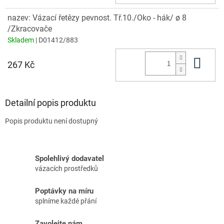
nazev: Vázací řetězy pevnost. Tř.10./Oko - hák/ ø 8
/Zkracovače
Skladem
| D01412/883
Do 
267 Kč
Detailní popis produktu
Popis produktu není dostupný
Spolehlivý dodavatel
vázacích prostředků
Poptávky na míru
splníme každé přání
Zavolejte nám