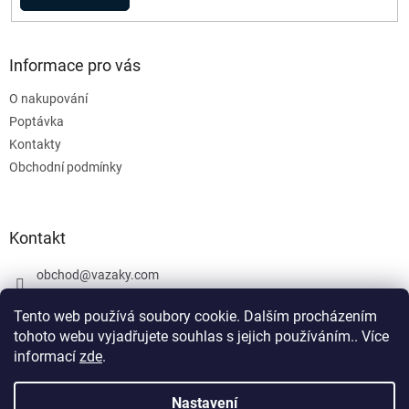
Informace pro vás
O nakupování
Poptávka
Kontakty
Obchodní podmínky
Kontakt
obchod
@
vazaky.com
737 540 392
Tento web používá soubory cookie. Dalším procházením
tohoto webu vyjadřujete souhlas s jejich používáním.. Více
informací
zde
.
U zboží které není skladem nemůžeme zaručit přesný termín
dodání včetně cen. Netýká se vázacích prostředků. Produkty, které
Nastavení
Vytvořil Shoptet
jsou označeny: skladem mohou být vyrobeny v den objednávky,