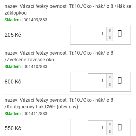
nazev: Vázací řetězy pevnost. Tř.10./Oko - hák/ ø 8 /Hák se
záklopkou
Skladem
| D01409/883
Do 
205 Kč
nazev: Vázací řetězy pevnost. Tř.10./Oko - hák/ ø 8
/Zvětšené závěsné oko
Skladem
| D01410/883
Do 
800 Kč
nazev: Vázací řetězy pevnost. Tř.10./Oko - hák/ ø 8
/Kontejnerový hák CWH (otevřený)
Skladem
| D01411/883
Do 
550 Kč