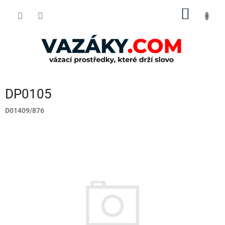
Přejít
NÁKUP
na
obsah
KOŠÍK
DP0105
D01409/876