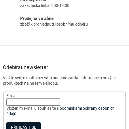
zákaznická linka 6:00-14:00
Prodejna ve Zlíně
zboží k prohlédnutí i osobnímu odběru
Z
á
p
a
Odebírat newsletter
t
Vložte svůj e-mail a my vám budeme zasílat informace o nových
í
produktech na našem e-shopu.
E-mail
Vložením e-mailu souhlasíte s
podmínkami ochrany osobních
údajů
PŘIHLÁSIT SE