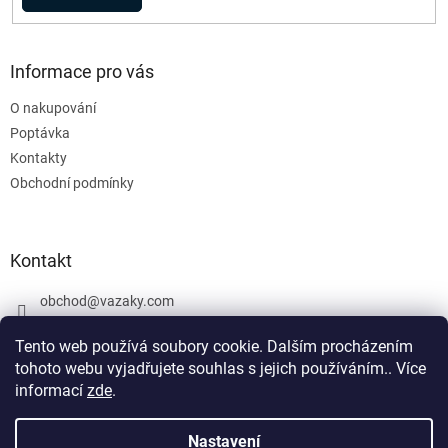
Informace pro vás
O nakupování
Poptávka
Kontakty
Obchodní podmínky
Kontakt
obchod
@
vazaky.com
737 540 392
Tento web používá soubory cookie. Dalším procházením
tohoto webu vyjadřujete souhlas s jejich používáním.. Více
informací
zde
.
U zboží které není skladem nemůžeme zaručit přesný termín
dodání včetně cen. Netýká se vázacích prostředků. Produkty, které
Nastavení
Vytvořil Shoptet
jsou označeny: skladem mohou být vyrobeny v den objednávky,