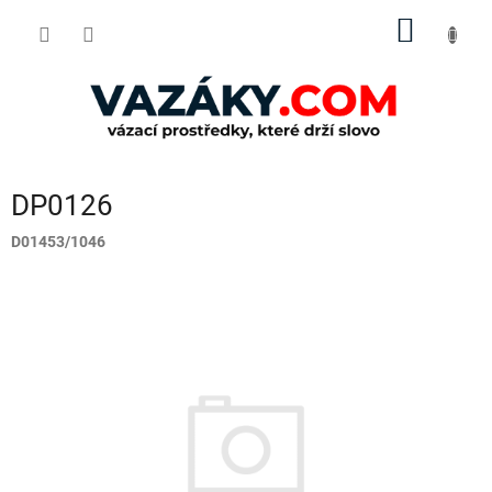
Přejít
NÁKUP
na
obsah
KOŠÍK
DP0126
D01453/1046