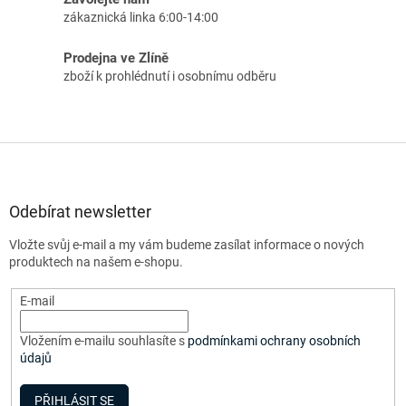
zákaznická linka 6:00-14:00
Prodejna ve Zlíně
zboží k prohlédnutí i osobnímu odběru
Z
á
p
a
Odebírat newsletter
t
Vložte svůj e-mail a my vám budeme zasílat informace o nových
í
produktech na našem e-shopu.
E-mail
Vložením e-mailu souhlasíte s
podmínkami ochrany osobních
údajů
PŘIHLÁSIT SE