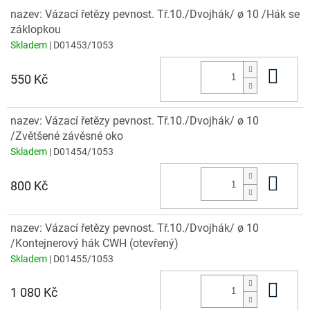
nazev: Vázací řetězy pevnost. Tř.10./Dvojhák/ ø 10 /Hák se
záklopkou
Skladem
| D01453/1053
Do 
550 Kč
nazev: Vázací řetězy pevnost. Tř.10./Dvojhák/ ø 10
/Zvětšené závěsné oko
Skladem
| D01454/1053
Do 
800 Kč
nazev: Vázací řetězy pevnost. Tř.10./Dvojhák/ ø 10
/Kontejnerový hák CWH (otevřený)
Skladem
| D01455/1053
Do 
1 080 Kč