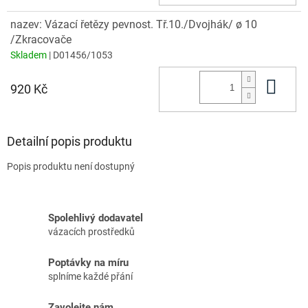
nazev: Vázací řetězy pevnost. Tř.10./Dvojhák/ ø 10
/Zkracovače
Skladem
| D01456/1053
Do 
920 Kč
Detailní popis produktu
Popis produktu není dostupný
Spolehlivý dodavatel
vázacích prostředků
Poptávky na míru
splníme každé přání
Zavolejte nám