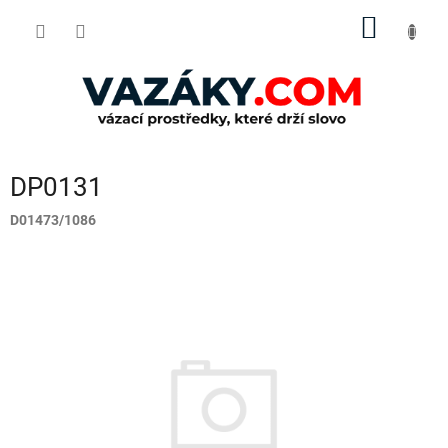
Přejít
NÁKUP
na
obsah
KOŠÍK
DP0131
D01473/1086