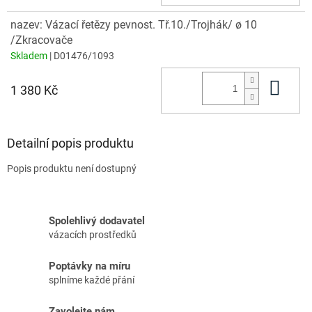
nazev: Vázací řetězy pevnost. Tř.10./Trojhák/ ø 10
/Zkracovače
Skladem
| D01476/1093
Do 
1 380 Kč
Detailní popis produktu
Popis produktu není dostupný
Spolehlivý dodavatel
vázacích prostředků
Poptávky na míru
splníme každé přání
Zavolejte nám