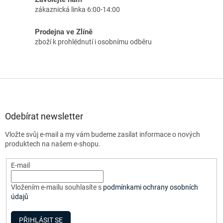
zákaznická linka 6:00-14:00
Prodejna ve Zlíně
zboží k prohlédnutí i osobnímu odběru
Z
á
p
a
Odebírat newsletter
t
Vložte svůj e-mail a my vám budeme zasílat informace o nových
í
produktech na našem e-shopu.
E-mail
Vložením e-mailu souhlasíte s
podmínkami ochrany osobních
údajů
PŘIHLÁSIT SE