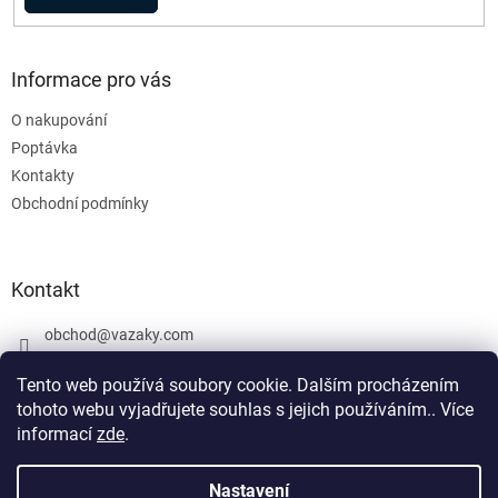
Informace pro vás
O nakupování
Poptávka
Kontakty
Obchodní podmínky
Kontakt
obchod
@
vazaky.com
737 540 392
Tento web používá soubory cookie. Dalším procházením
tohoto webu vyjadřujete souhlas s jejich používáním.. Více
informací
zde
.
U zboží které není skladem nemůžeme zaručit přesný termín
dodání včetně cen. Netýká se vázacích prostředků. Produkty, které
Nastavení
Vytvořil Shoptet
jsou označeny: skladem mohou být vyrobeny v den objednávky,