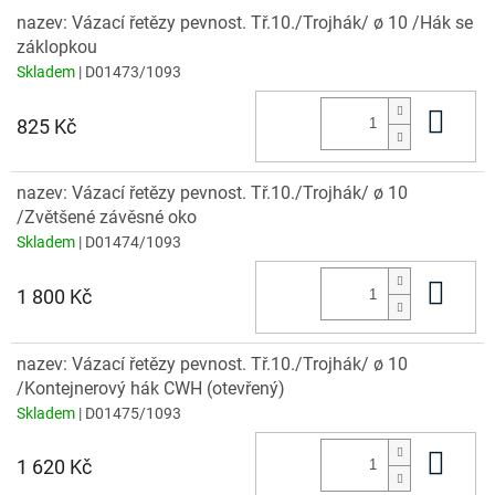
nazev: Vázací řetězy pevnost. Tř.10./Trojhák/ ø 10 /Hák se
záklopkou
Skladem
| D01473/1093
Do 
825 Kč
nazev: Vázací řetězy pevnost. Tř.10./Trojhák/ ø 10
/Zvětšené závěsné oko
Skladem
| D01474/1093
Do 
1 800 Kč
nazev: Vázací řetězy pevnost. Tř.10./Trojhák/ ø 10
/Kontejnerový hák CWH (otevřený)
Skladem
| D01475/1093
Do 
1 620 Kč